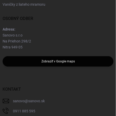
Vaničky z liateho mramoru
OSOBNÝ ODBER
Adresa:
Sanovo s.r.o
Na Priehon 298/2
Nitra 949 05
Zobraziť v Google maps
KONTAKT
sanovo
@
sanovo.sk
0911 885 595