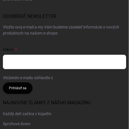
ODOBERAŤ NEWSLETTER
Vložte svoj e-mail a my Vám budeme zasielať informácie o nových
produktoch na našom e-shope.
EMAIL
Vložením e-mailu súhlasíte s
podmienkami ochrany osobných údajov
Prihlásiť sa
NAJNOVŠIE ČLÁNKY Z NÁŠHO MAGAZÍNU
Každý deň začína v kúpeľni.
Sprchové dvere