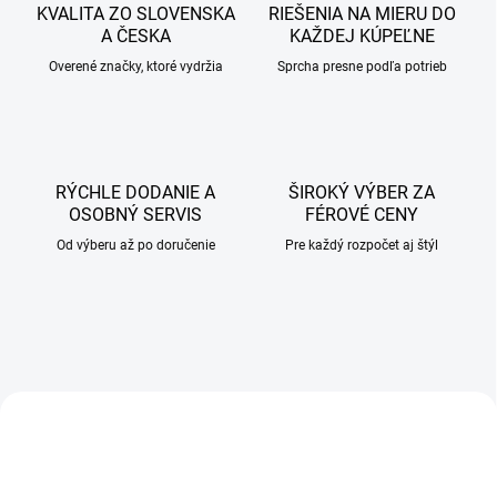
h
KVALITA ZO SLOVENSKA
RIEŠENIA NA MIERU DO
A ČESKA
KAŽDEJ KÚPEĽNE
s
n
Overené značky, ktoré vydržia
Sprcha presne podľa potrieb
o
v
RÝCHLE DODANIE A
ŠIROKÝ VÝBER ZA
OSOBNÝ SERVIS
FÉROVÉ CENY
Od výberu až po doručenie
Pre každý rozpočet aj štýl
AKCIA
AKCIA