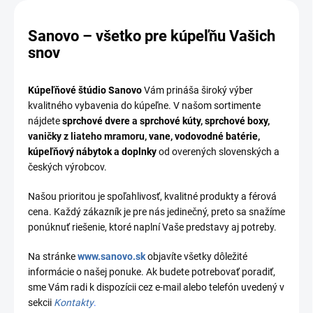
Sanovo – všetko pre kúpeľňu Vašich
snov
Kúpeľňové štúdio Sanovo
Vám prináša široký výber
kvalitného vybavenia do kúpeľne. V našom sortimente
nájdete
sprchové dvere
a
sprchové kúty
,
sprchové boxy
,
vaničky z liateho mramoru,
vane
,
vodovodné batérie
,
kúpeľňový nábytok
a
doplnky
od overených slovenských a
českých výrobcov.
Našou prioritou je spoľahlivosť, kvalitné produkty a férová
cena. Každý zákazník je pre nás jedinečný, preto sa snažíme
ponúknuť riešenie, ktoré naplní Vaše predstavy aj potreby.
Na stránke
www.sanovo.sk
objavíte všetky dôležité
informácie o našej ponuke. Ak budete potrebovať poradiť,
sme Vám radi k dispozícii cez e-mail alebo telefón uvedený v
sekcii
Kontakty
.