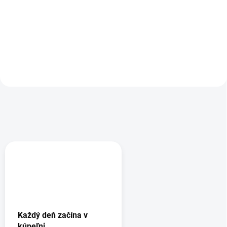
310,98 € bez DPH
151,22 € bez DPH
Do košíka
Do košíka
Každý deň začína v
kúpeľni.