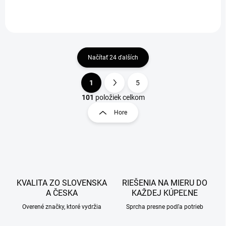
Načítať 24 ďalších
1
5
O
S
v
t
101
položiek celkom
l
r
Hore
á
á
d
n
a
k
c
o
i
e
v
p
a
r
KVALITA ZO SLOVENSKA
RIEŠENIA NA MIERU DO
n
v
A ČESKA
KAŽDEJ KÚPEĽNE
i
k
Overené značky, ktoré vydržia
Sprcha presne podľa potrieb
e
y
v