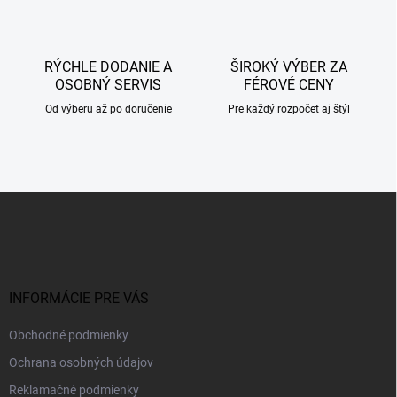
ý
p
i
s
RÝCHLE DODANIE A
ŠIROKÝ VÝBER ZA
u
OSOBNÝ SERVIS
FÉROVÉ CENY
Od výberu až po doručenie
Pre každý rozpočet aj štýl
Z
á
p
ä
t
i
INFORMÁCIE PRE VÁS
e
Obchodné podmienky
Ochrana osobných údajov
Reklamačné podmienky