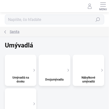
Prejsť
na
obsah
Hľadať
Sanita
Umývadlá
Umývadlá na
Nábytkové
Dvojumývadla
dosku
umývadlá