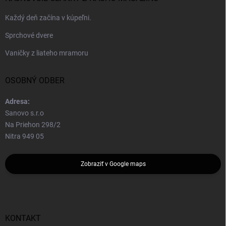
Každý deň začína v kúpeľni.
Sprchové dvere
Vaničky z liateho mramoru
OSOBNÝ ODBER
Adresa:
Sanovo s.r.o
Na Priehon 298/2
Nitra 949 05
Zobraziť v Google maps
KONTAKT