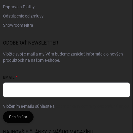
Doprava a Platby
Odstúpenie od zmluvy
Showroom Nitra
ODOBERAŤ NEWSLETTER
Vložte svoj e-mail a my Vám budeme zasielať informácie o nových
produktoch na našom e-shope.
EMAIL
Vložením e-mailu súhlasíte s
podmienkami ochrany osobných údajov
Prihlásiť sa
NAJNOVŠIE ČLÁNKY Z NÁŠHO MAGAZÍNU