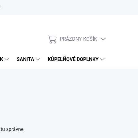
uvy
Showroom Nitra
PRÁZDNY KOŠÍK
NÁKUPNÝ
KOŠÍK
OK
SANITA
KÚPEĽŇOVÉ DOPLNKY
tu správne.