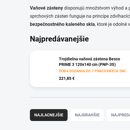
Vaňové zásteny
disponujú množstvom výhod a pa
sprchových zásten funguje na princípe zdvíhacíc
bezpečnostného kaleného skla
, ktoré je odolné
Najpredávanejšie
Trojdielna vaňová zástena Besco
PRIME 3 120x140 cm (PNP-3S)
DOBA DODANIA DO 7 PRACOVNÝCH DNÍ
221,85 €
R
a
NAJLACNEJŠIE
NAJDRAHŠIE
NAJPRED
d
e