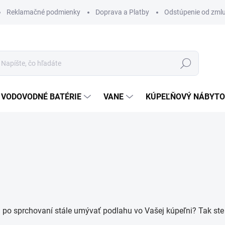
Reklamačné podmienky
Doprava a Platby
Odstúpenie od zml
Hľadať
VODOVODNÉ BATÉRIE
VANE
KÚPEĽŇOVÝ NÁBYT
 po sprchovaní stále umývať podlahu vo Vašej kúpeľni? Tak ste 