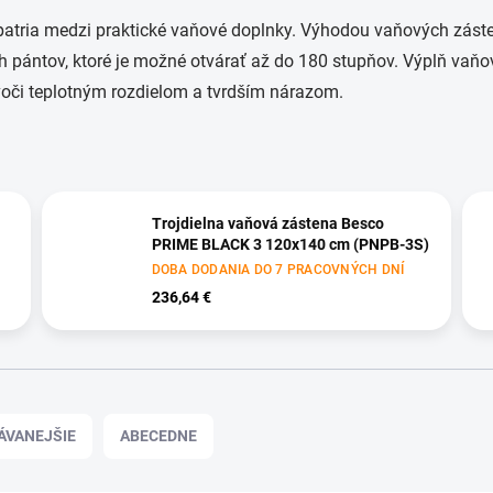
tria medzi praktické vaňové doplnky. Výhodou vaňových záste
h pántov, ktoré je možné otvárať až do 180 stupňov. Výplň vaň
 voči teplotným rozdielom a tvrdším nárazom.
Trojdielna vaňová zástena Besco
PRIME BLACK 3 120x140 cm (PNPB-3S)
DOBA DODANIA DO 7 PRACOVNÝCH DNÍ
236,64 €
ÁVANEJŠIE
ABECEDNE