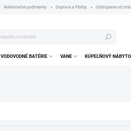
Reklamačné podmienky
Doprava a Platby
Odstúpenie od zml
Hľadať
VODOVODNÉ BATÉRIE
VANE
KÚPEĽŇOVÝ NÁBYT