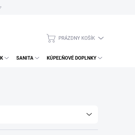
uvy
Showroom Nitra
PRÁZDNY KOŠÍK
NÁKUPNÝ
KOŠÍK
OK
SANITA
KÚPEĽŇOVÉ DOPLNKY