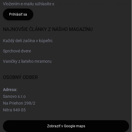
Vložením e-mailu súhlasíte s
podmienkami ochrany osobných údajov
Prihlásiť sa
NAJNOVŠIE ČLÁNKY Z NÁŠHO MAGAZÍNU
Každý deň začína v kúpeľni.
Sprchové dvere
Vaničky z liateho mramoru
OSOBNÝ ODBER
Adresa:
Sanovo s.r.o
Na Priehon 298/2
Nitra 949 05
Zobraziť v Google maps