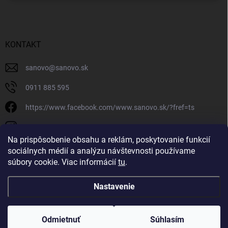
KONTAKT
sanovo
@
sanovo.sk
0911 885 595
https://www.facebook.com/www.sanovo.sk/?fref=ts
sanovo.sk
Na prispôsobenie obsahu a reklám, poskytovanie funkcií
sociálnych médií a analýzu návštevnosti používame
súbory cookie. Viac informácií
tu
.
Nastavenie
Copyright 2026
Sanovo.sk
. Všetky práva vyhradené.
|
Upraviť nastavenie
cookies
Odmietnuť
Súhlasím