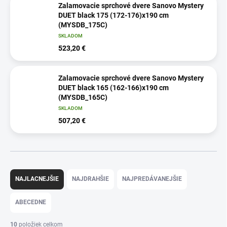
Zalamovacie sprchové dvere Sanovo Mystery
DUET black 175 (172-176)x190 cm
(MYSDB_175C)
SKLADOM
523,20 €
Zalamovacie sprchové dvere Sanovo Mystery
DUET black 165 (162-166)x190 cm
(MYSDB_165C)
SKLADOM
507,20 €
R
a
NAJLACNEJŠIE
NAJDRAHŠIE
NAJPREDÁVANEJŠIE
d
e
ABECEDNE
n
i
10
položiek celkom