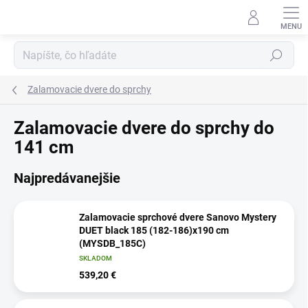
Prejsť
na
obsah
Hľadať
Zalamovacie dvere do sprchy
Zalamovacie dvere do sprchy do
141 cm
Najpredávanejšie
Zalamovacie sprchové dvere Sanovo Mystery
DUET black 185 (182-186)x190 cm
(MYSDB_185C)
SKLADOM
539,20 €