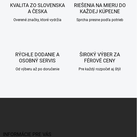
c
KVALITA ZO SLOVENSKA
RIEŠENIA NA MIERU DO
i
A ČESKA
KAŽDEJ KÚPEĽNE
e
p
Overené značky, ktoré vydržia
Sprcha presne podľa potrieb
r
v
k
y
v
RÝCHLE DODANIE A
ŠIROKÝ VÝBER ZA
ý
OSOBNÝ SERVIS
FÉROVÉ CENY
p
i
Od výberu až po doručenie
Pre každý rozpočet aj štýl
s
u
Z
á
p
ä
t
i
INFORMÁCIE PRE VÁS