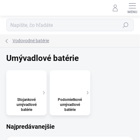
Prejsť
na
obsah
Hľadať
Vodovodné batérie
Umývadlové batérie
Stojankové
Podomietkové
umývadlové
umývadlové
batérie
batérie
Najpredávanejšie