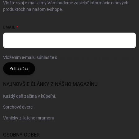
Vložte svoj e-mail a my Vám budeme zasielať informácie o nových
produktoch na našom e-shope.
EMAIL
Vložením e-mailu súhlasíte s
podmienkami ochrany osobných údajov
Prihlásiť sa
NAJNOVŠIE ČLÁNKY Z NÁŠHO MAGAZÍNU
Každý deň začína v kúpeľni.
Sprchové dvere
Vaničky z liateho mramoru
OSOBNÝ ODBER