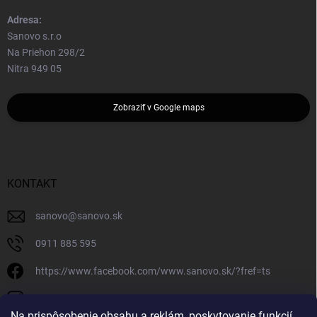
Adresa:
Sanovo s.r.o
Na Priehon 298/2
Nitra 949 05
Zobraziť v Google maps
KONTAKT
sanovo
@
sanovo.sk
0911 885 595
https://www.facebook.com/www.sanovo.sk/?fref=ts
sanovo.sk
Na prispôsobenie obsahu a reklám, poskytovanie funkcií