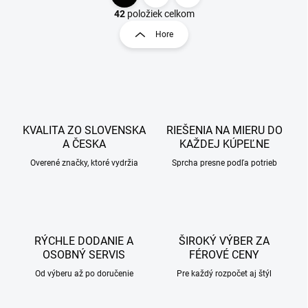
S
v
t
42
položiek celkom
l
r
Hore
á
á
d
n
a
k
c
o
i
e
v
p
a
r
KVALITA ZO SLOVENSKA
RIEŠENIA NA MIERU DO
n
v
A ČESKA
KAŽDEJ KÚPEĽNE
i
k
Overené značky, ktoré vydržia
Sprcha presne podľa potrieb
e
y
v
ý
p
i
s
RÝCHLE DODANIE A
ŠIROKÝ VÝBER ZA
u
OSOBNÝ SERVIS
FÉROVÉ CENY
Od výberu až po doručenie
Pre každý rozpočet aj štýl