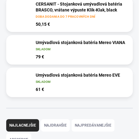
CERSANIT - Stojanková umývadlová batéria
BRASCO, vrátane výpuste Klik-Klak, black
DOBA DODANIA DO 7 PRACOVNÝCH DNÍ
50,15 €
Umývadlová stojanková batéria Mereo VIANA
SKLADOM
79 €
Umývadlová stojanková batéria Mereo EVE
SKLADOM
61 €
R
a
NAJLACNEJŠIE
NAJDRAHŠIE
NAJPREDÁVANEJŠIE
d
e