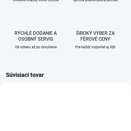
Overené značky, ktoré vydržia
Sprcha presne podľa potrieb
RÝCHLE DODANIE A
ŠIROKÝ VÝBER ZA
OSOBNÝ SERVIS
FÉROVÉ CENY
Od výberu až po doručenie
Pre každý rozpočet aj štýl
Súvisiaci tovar
AKCIA
AKCIA