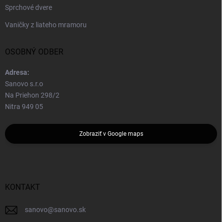
Sprchové dvere
Vaničky z liateho mramoru
OSOBNÝ ODBER
Adresa:
Sanovo s.r.o
Na Priehon 298/2
Nitra 949 05
Zobraziť v Google maps
KONTAKT
sanovo
@
sanovo.sk