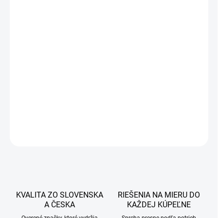
24 €
19,51 € bez DPH
Jednotková
SKLADOM
cena:
−
+
Pridať do košíka
DETAILNÉ INFORMÁCIE
OPÝTAŤ SA
STRÁŽIŤ
KVALITA ZO SLOVENSKA
RIEŠENIA NA MIERU DO
A ČESKA
KAŽDEJ KÚPEĽNE