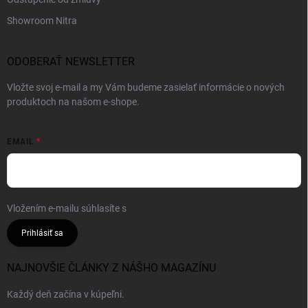
Showroom Nitra
ODOBERAŤ NEWSLETTER
Vložte svoj e-mail a my Vám budeme zasielať informácie o nových
produktoch na našom e-shope.
EMAIL
Vložením e-mailu súhlasíte s
podmienkami ochrany osobných údajov
Prihlásiť sa
NAJNOVŠIE ČLÁNKY Z NÁŠHO MAGAZÍNU
Každý deň začína v kúpeľni.