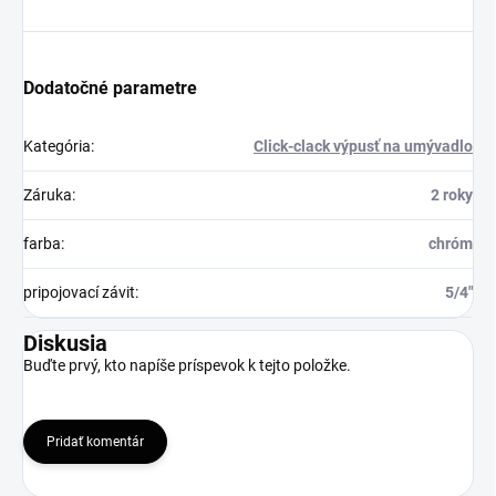
Dodatočné parametre
Kategória
:
Click-clack výpusť na umývadlo
Záruka
:
2 roky
farba
:
chróm
pripojovací závit
:
5/4"
Diskusia
Buďte prvý, kto napíše príspevok k tejto položke.
Pridať komentár