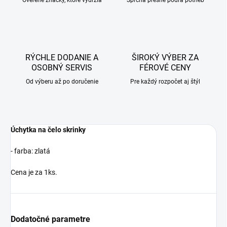
Overené značky, ktoré vydržia
Sprcha presne podľa potrieb
RÝCHLE DODANIE A
ŠIROKÝ VÝBER ZA
OSOBNÝ SERVIS
FÉROVÉ CENY
Od výberu až po doručenie
Pre každý rozpočet aj štýl
Úchytka na čelo skrinky
- farba: zlatá
Cena je za 1ks.
Dodatočné parametre