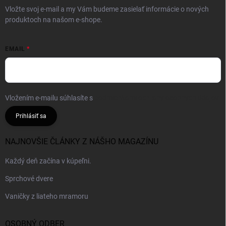
Vložte svoj e-mail a my Vám budeme zasielať informácie o nových
produktoch na našom e-shope.
EMAIL
Vložením e-mailu súhlasíte s
podmienkami ochrany osobných údajov
Prihlásiť sa
NAJNOVŠIE ČLÁNKY Z NÁŠHO MAGAZÍNU
Každý deň začína v kúpeľni.
Sprchové dvere
Vaničky z liateho mramoru
OSOBNÝ ODBER