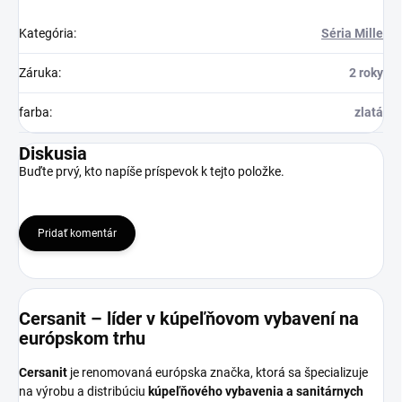
Kategória
:
Séria Mille
Záruka
:
2 roky
farba
:
zlatá
Diskusia
Buďte prvý, kto napíše príspevok k tejto položke.
Pridať komentár
Cersanit – líder v kúpeľňovom vybavení na
európskom trhu
Cersanit
je renomovaná európska značka, ktorá sa špecializuje
na výrobu a distribúciu
kúpeľňového vybavenia a sanitárnych