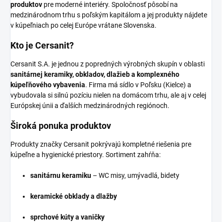
produktov
pre moderné interiéry. Spoločnosť pôsobí na
medzinárodnom trhu s poľským kapitálom a jej produkty nájdete
v kúpeľniach po celej Európe vrátane Slovenska.
Kto je Cersanit?
Cersanit S.A. je jednou z popredných výrobných skupín v oblasti
sanitárnej keramiky, obkladov, dlažieb a komplexného
kúpeľňového vybavenia
. Firma má sídlo v Poľsku (Kielce) a
vybudovala si silnú pozíciu nielen na domácom trhu, ale aj v celej
Európskej únii a ďalších medzinárodných regiónoch.
Široká ponuka produktov
Produkty značky Cersanit pokrývajú kompletné riešenia pre
kúpeľne a hygienické priestory. Sortiment zahŕňa:
sanitárnu keramiku
– WC misy, umývadlá, bidety
keramické obklady a dlažby
sprchové kúty a vaničky