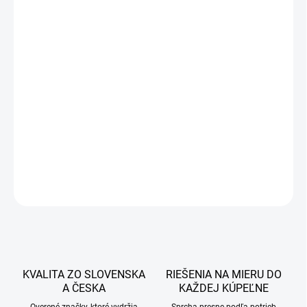
5 €
4,25 €
3,46 € bez DPH
Jednotková
DOBA DODANIA DO 7 PRACOVNÝCH DNÍ
cena:
−
+
Pridať do košíka
DETAILNÉ INFORMÁCIE
OPÝTAŤ SA
STRÁŽIŤ
KVALITA ZO SLOVENSKA
RIEŠENIA NA MIERU DO
A ČESKA
KAŽDEJ KÚPEĽNE