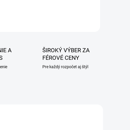
IE A
ŠIROKÝ VÝBER ZA
S
FÉROVÉ CENY
enie
Pre každý rozpočet aj štýl
AKCIA