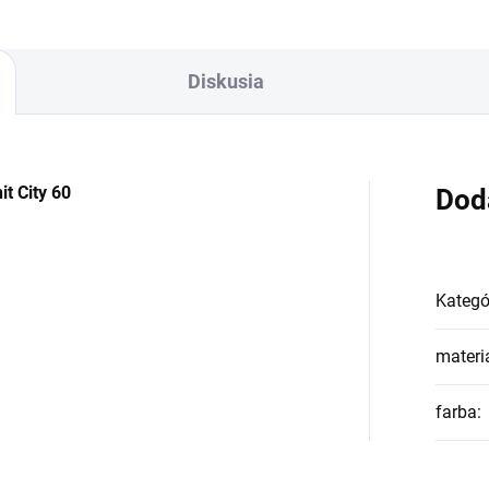
Diskusia
t City 60
Dod
Kategó
materi
farba
: