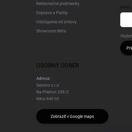
Reklamačné podmienky
EMAIL
Doprava a Platby
Odstúpenie od zmluvy
Showroom Nitra
Vložen
Pri
OSOBNÝ ODBER
Adresa:
Sanovo s.r.o
Na Priehon 298/2
Nitra 949 05
Zobraziť v Google maps