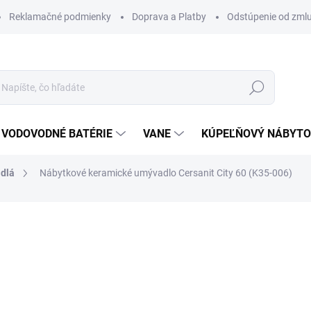
Reklamačné podmienky
Doprava a Platby
Odstúpenie od zml
Hľadať
VODOVODNÉ BATÉRIE
VANE
KÚPEĽŇOVÝ NÁBYT
dlá
Nábytkové keramické umývadlo Cersanit City 60 (K35-006)
otenia
ZNAČKA:
CERSANIT
148 €
125,80 €
102,28 € bez DPH