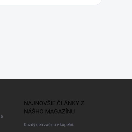
NAJNOVŠIE ČLÁNKY Z
NÁŠHO MAGAZÍNU
na
Každý deň začína v kúpeľni.