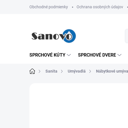
Prejsť
Obchodné podmienky
Ochrana osobných údajov
na
obsah
SPRCHOVÉ KÚTY
SPRCHOVÉ DVERE
Domov
Sanita
Umývadlá
Nábytkové umýva
Neohodnotené
Podrobnosti hodn
AKCIA