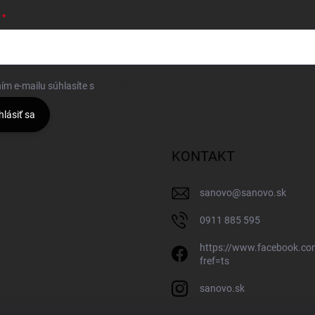
ím e-mailu súhlasíte s
podmienkami ochrany osobných údajov
hlásiť sa
KONTAKT
sanovo
@
sanovo.sk
0911 885 595
https://www.facebook.c
fref=ts
sanovo.sk