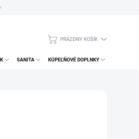
uvy
Showroom Nitra
PRÁZDNY KOŠÍK
NÁKUPNÝ
KOŠÍK
OK
SANITA
KÚPEĽŇOVÉ DOPLNKY