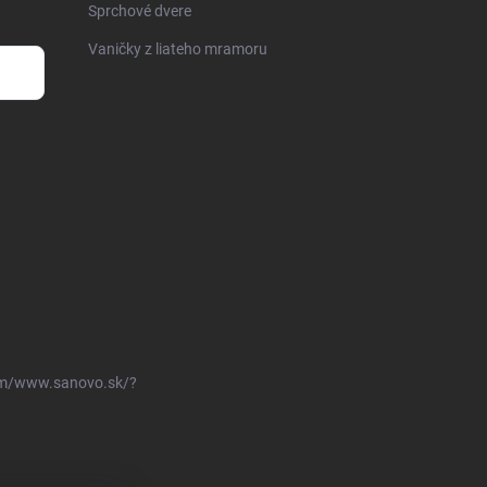
Sprchové dvere
Vaničky z liateho mramoru
om/www.sanovo.sk/?