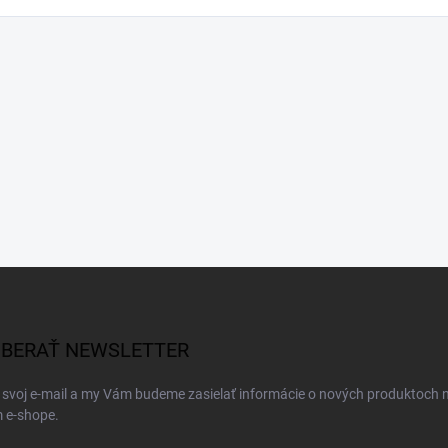
BERAŤ NEWSLETTER
 svoj e-mail a my Vám budeme zasielať informácie o nových produktoch 
 e-shope.