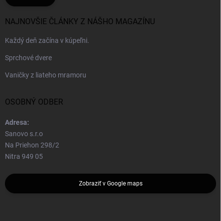
NAJNOVŠIE ČLÁNKY Z NÁŠHO MAGAZÍNU
Každý deň začína v kúpeľni.
Sprchové dvere
Vaničky z liateho mramoru
OSOBNÝ ODBER
Adresa:
Sanovo s.r.o
Na Priehon 298/2
Nitra 949 05
Zobraziť v Google maps