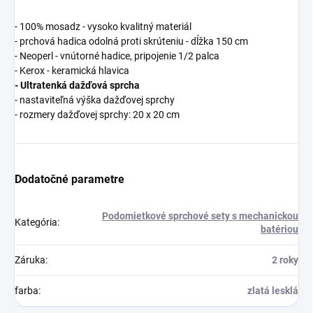
- 100% mosadz - vysoko kvalitný materiál
- prchová hadica odolná proti skrúteniu - dĺžka 150 cm
- Neoperl - vnútorné hadice, pripojenie 1/2 palca
- Kerox - keramická hlavica
- Ultratenká dažďová sprcha
- nastaviteľná výška dažďovej sprchy
- rozmery dažďovej sprchy: 20 x 20 cm
Dodatočné parametre
Podomietkové sprchové sety s mechanickou
Kategória
:
batériou
Záruka
:
2 roky
farba
:
zlatá lesklá