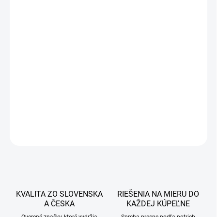
418 €
355,30 €
288,86 € bez DPH
Jednotková
DOBA DODANIA DO 7 PRACOVNÝCH DNÍ
cena:
−
+
Pridať do košíka
DETAILNÉ INFORMÁCIE
OPÝTAŤ SA
STRÁŽIŤ
KVALITA ZO SLOVENSKA
RIEŠENIA NA MIERU DO
A ČESKA
KAŽDEJ KÚPEĽNE