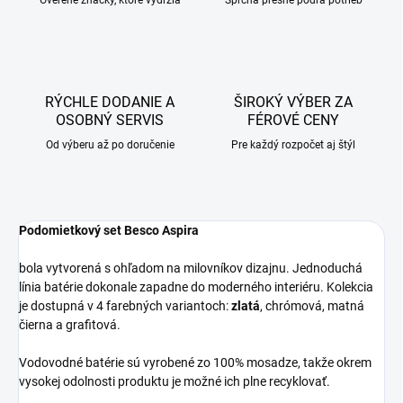
Overené značky, ktoré vydržia
Sprcha presne podľa potrieb
RÝCHLE DODANIE A
ŠIROKÝ VÝBER ZA
OSOBNÝ SERVIS
FÉROVÉ CENY
Od výberu až po doručenie
Pre každý rozpočet aj štýl
Podomietkový set Besco Aspira
bola vytvorená s ohľadom na milovníkov dizajnu. Jednoduchá
línia batérie dokonale zapadne do moderného interiéru. Kolekcia
je dostupná v 4 farebných variantoch:
zlatá
, chrómová, matná
čierna a grafitová.
Vodovodné batérie sú vyrobené zo 100% mosadze, takže okrem
vysokej odolnosti produktu je možné ich plne recyklovať.