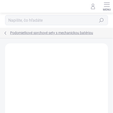
Prejsť
na
obsah
Hľadať
Podomietkové sprchové sety s mechanickou batériou
Neohodnotené
Podrobnosti hodnotenia
ZNAČKA:
BESCO
AKCIA