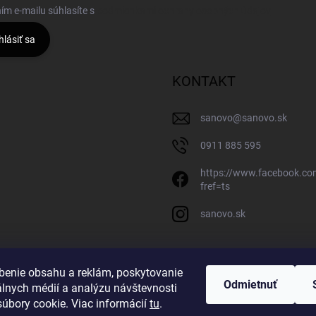
ím e-mailu súhlasíte s
podmienkami ochrany osobných údajov
hlásiť sa
KONTAKT
sanovo
@
sanovo.sk
0911 885 595
https://www.facebook.c
fref=ts
sanovo.sk
benie obsahu a reklám, poskytovanie
Odmietnuť
álnych médií a analýzu návštevnosti
úbory cookie. Viac informácií
tu
.