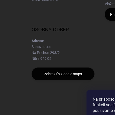
Vložen
Pri
OSOBNÝ ODBER
Adresa:
Sanovo s.r.o
Na Priehon 298/2
Nitra 949 05
Zobraziť v Google maps
Na prispôso
funkcií soci
používame s