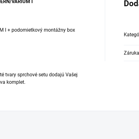
DERN/VARIUM I
Dod
M I + podomietkový montážny box
Kategó
Záruk
até tvary sprchové setu dodajú Vašej
áva komplet.