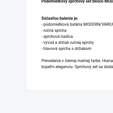
Podomietkový sprchový set Besco MO
Súčasťou balenia je:
- podomietková batéria MODERN/VARIU
- ručná sprcha
- sprchová hadica
- vývod a držiak ručnej sprchy
- hlavová sprcha s držiakom
Prevedenie v čiernej matnej farbe. Hran
kúpeľni eleganciu. Sprchový set sa dod