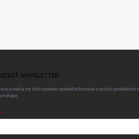
BERAŤ NEWSLETTER
 svoj e-mail a my Vám budeme zasielať informácie o nových produktoch 
 e-shope.