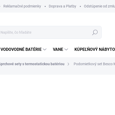
Reklamačné podmienky
Doprava a Platby
Odstúpenie od zml
Hľadať
VODOVODNÉ BATÉRIE
VANE
KÚPEĽŇOVÝ NÁBYT
Sprchové sety s termostatickou batériou
Podomietkový set Besco 
otenia
ZNAČKA:
BESCO
402 €
341,70 €
277,80 € bez DPH