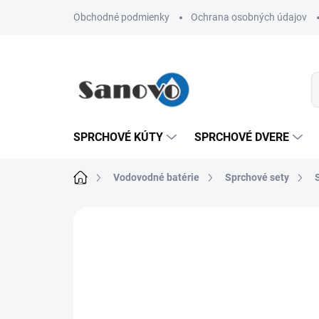
Prejsť
Obchodné podmienky
Ochrana osobných údajov
na
obsah
SPRCHOVÉ KÚTY
SPRCHOVÉ DVERE
Domov
Vodovodné batérie
Sprchové sety
Neohodnotené
Podrobnosti hodn
AKCIA