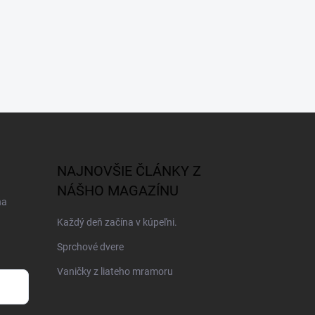
NAJNOVŠIE ČLÁNKY Z
NÁŠHO MAGAZÍNU
na
Každý deň začína v kúpeľni.
Sprchové dvere
Vaničky z liateho mramoru