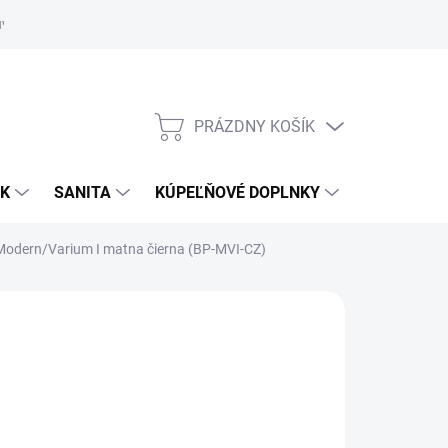
uvy
Showroom Nitra
PRÁZDNY KOŠÍK
NÁKUPNÝ
KOŠÍK
OK
SANITA
KÚPEĽŇOVÉ DOPLNKY
Modern/Varium I matna čierna (BP-MVI-CZ)