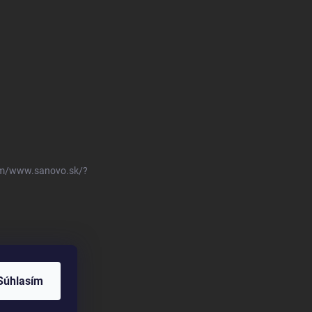
om/www.sanovo.sk/?
Súhlasím