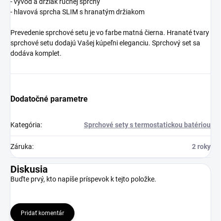
- vývod a držiak ručnej sprchy
- hlavová sprcha SLIM s hranatým držiakom
Prevedenie sprchové setu je vo farbe matná čierna. Hranaté tvary
sprchové setu dodajú Vašej kúpeľni eleganciu. Sprchový set sa
dodáva komplet.
Dodatočné parametre
Kategória
:
Sprchové sety s termostatickou batériou
Záruka
:
2 roky
Diskusia
Buďte prvý, kto napíše príspevok k tejto položke.
Pridať komentár