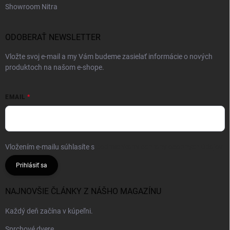
Showroom Nitra
ODOBERAŤ NEWSLETTER
Vložte svoj e-mail a my Vám budeme zasielať informácie o nových
produktoch na našom e-shope.
EMAIL
Vložením e-mailu súhlasíte s
podmienkami ochrany osobných údajov
Prihlásiť sa
NAJNOVŠIE ČLÁNKY Z NÁŠHO MAGAZÍNU
Každý deň začína v kúpeľni.
Sprchové dvere