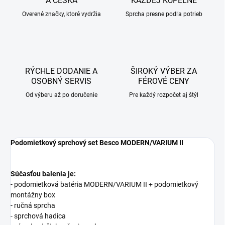
A ČESKA
KAŽDEJ KÚPEĽNE
Overené značky, ktoré vydržia
Sprcha presne podľa potrieb
RÝCHLE DODANIE A
ŠIROKÝ VÝBER ZA
OSOBNÝ SERVIS
FÉROVÉ CENY
Od výberu až po doručenie
Pre každý rozpočet aj štýl
Podomietkový sprchový set Besco MODERN/VARIUM II
Súčasťou balenia je:
- podomietková batéria MODERN/VARIUM II + podomietkový
montážny box
- ručná sprcha
- sprchová hadica