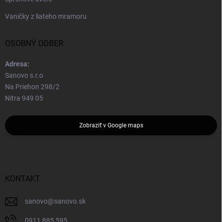
Vaničky z liateho mramoru
OSOBNÝ ODBER
Adresa:
Sanovo s.r.o
Na Priehon 298/2
Nitra 949 05
Zobraziť v Google maps
KONTAKT
sanovo
@
sanovo.sk
0911 885 595