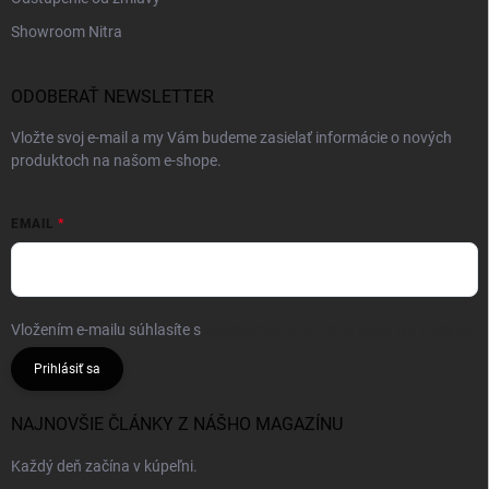
Showroom Nitra
ODOBERAŤ NEWSLETTER
Vložte svoj e-mail a my Vám budeme zasielať informácie o nových
produktoch na našom e-shope.
EMAIL
Vložením e-mailu súhlasíte s
podmienkami ochrany osobných údajov
Prihlásiť sa
NAJNOVŠIE ČLÁNKY Z NÁŠHO MAGAZÍNU
Každý deň začína v kúpeľni.