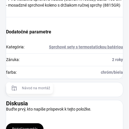
- mosadzné sprchové koleno s držiakom ručnej sprchy (8815GR)
Dodatočné parametre
Kategória
:
Sprchové sety s termostatickou batériou
Záruka
:
2 roky
farba
:
chróm/biela
Návod na montáž
Diskusia
Buďte prvý, kto napíše príspevok k tejto položke.