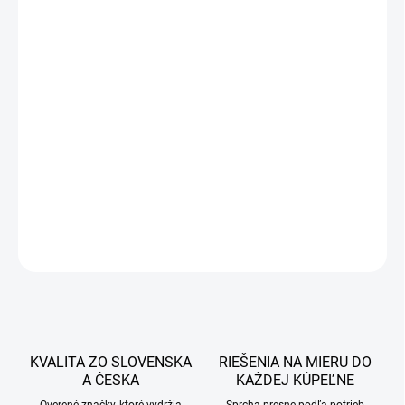
474 €
385,37 € bez DPH
Jednotková
DOBA DODANIE OD 7-14 PRACOVNÝCH DNÍ
cena:
−
+
Pridať do košíka
DETAILNÉ INFORMÁCIE
OPÝTAŤ SA
STRÁŽIŤ
KVALITA ZO SLOVENSKA
RIEŠENIA NA MIERU DO
A ČESKA
KAŽDEJ KÚPEĽNE