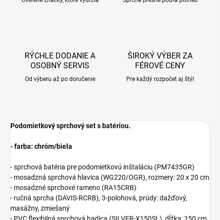
Overené značky, ktoré vydržia
Sprcha presne podľa potrieb
RÝCHLE DODANIE A
ŠIROKÝ VÝBER ZA
OSOBNÝ SERVIS
FÉROVÉ CENY
Od výberu až po doručenie
Pre každý rozpočet aj štýl
Podomietkový sprchový set s batériou.
- farba: chróm/biela
- sprchová batéria pre podomietkovú inštaláciu (PM7435GR)
- mosadzná sprchová hlavica (WG220/OGR), rozmery: 20 x 20 cm
- mosadzné sprchové rameno (RA15CRB)
- ručná sprcha (DAVIS-RCRB), 3-polohová, prúdy: dažďový,
masážny, zmiešaný
- PVC flexibilná sprchová hadica (SILVER-X150SL), dĺžka: 150 cm