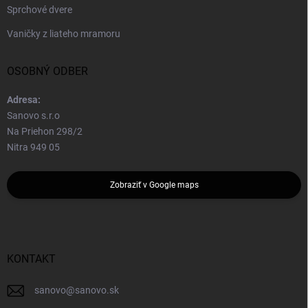
Sprchové dvere
Vaničky z liateho mramoru
OSOBNÝ ODBER
Adresa:
Sanovo s.r.o
Na Priehon 298/2
Nitra 949 05
Zobraziť v Google maps
KONTAKT
sanovo
@
sanovo.sk