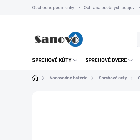
Prejsť
Obchodné podmienky
Ochrana osobných údajov
na
obsah
SPRCHOVÉ KÚTY
SPRCHOVÉ DVERE
Domov
Vodovodné batérie
Sprchové sety
Neohodnotené
Podrobnosti hodn