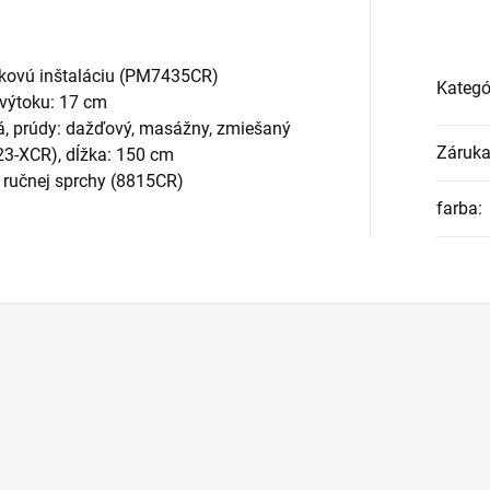
tkovú inštaláciu (PM7435CR)
Kategó
výtoku: 17 cm
á, prúdy: dažďový, masážny, zmiešaný
Záruk
023-XCR), dĺžka: 150 cm
 ručnej sprchy (8815CR)
farba
: