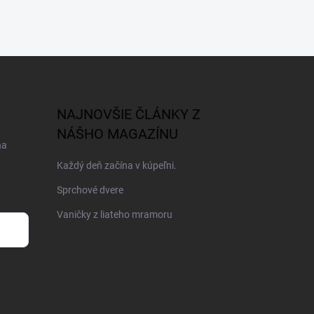
NAJNOVŠIE ČLÁNKY Z
NÁŠHO MAGAZÍNU
na
Každý deň začína v kúpeľni.
Sprchové dvere
Vaničky z liateho mramoru