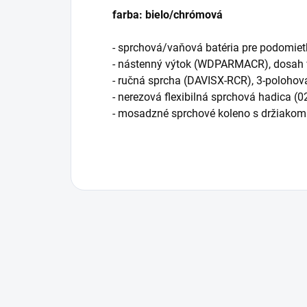
farba: bielo/chrómová
- sprchová/vaňová batéria pre podomie
- nástenný výtok (WDPARMACR), dosah 
- ručná sprcha (DAVISX-RCR), 3-polohov
- nerezová flexibilná sprchová hadica (
- mosadzné sprchové koleno s držiakom