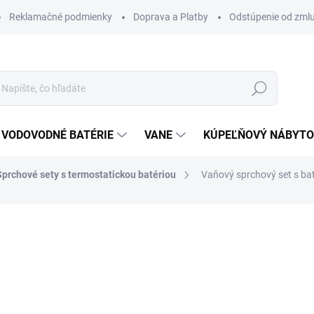
Reklamačné podmienky
Doprava a Platby
Odstúpenie od zml
Hľadať
VODOVODNÉ BATÉRIE
VANE
KÚPEĽŇOVÝ NÁBYT
Sprchové sety s termostatickou batériou
Vaňový sprchový set s b
otenia
ZNAČKA:
OMNIRES
373 €
303,25 € bez DPH
Jednotková
DOBA DODANIE OD 7-14 P