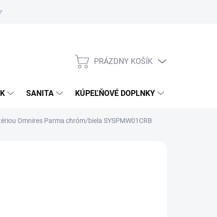
uvy
Showroom Nitra
PRÁZDNY KOŠÍK
NÁKUPNÝ
KOŠÍK
OK
SANITA
KÚPEĽŇOVÉ DOPLNKY
atériou Omnires Parma chróm/biela SYSPMW01CRB
RACOVNÝCH DNÍ