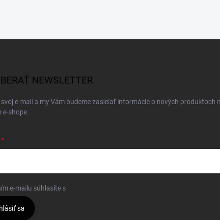
BERAŤ NEWSLETTER
 svoj e-mail a my Vám budeme zasielať informácie o nových produktoch 
 e-shope.
ím e-mailu súhlasíte s
podmienkami ochrany osobných údajov
hlásiť sa