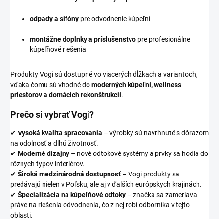
odpady a sifóny
pre odvodnenie kúpeľní
montážne doplnky a príslušenstvo
pre profesionálne
kúpeľňové riešenia
Produkty Vogi sú dostupné vo viacerých dĺžkach a variantoch,
vďaka čomu sú vhodné do
moderných kúpeľní, wellness
priestorov a domácich rekonštrukcií
.
Prečo si vybrať Vogi?
✔
Vysoká kvalita spracovania
– výrobky sú navrhnuté s dôrazom
na odolnosť a dlhú životnosť.
✔
Moderné dizajny
– nové odtokové systémy a prvky sa hodia do
rôznych typov interiérov.
✔
Široká medzinárodná dostupnosť
– Vogi produkty sa
predávajú nielen v Poľsku, ale aj v ďalších európskych krajinách.
✔
Špecializácia na kúpeľňové odtoky
– značka sa zameriava
práve na riešenia odvodnenia, čo z nej robí odborníka v tejto
oblasti.