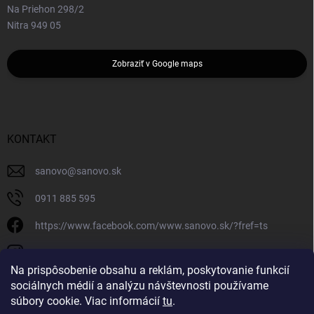
Na Priehon 298/2
Nitra 949 05
Zobraziť v Google maps
KONTAKT
sanovo
@
sanovo.sk
0911 885 595
https://www.facebook.com/www.sanovo.sk/?fref=ts
sanovo.sk
Na prispôsobenie obsahu a reklám, poskytovanie funkcií
sociálnych médií a analýzu návštevnosti používame
súbory cookie. Viac informácií
tu
.