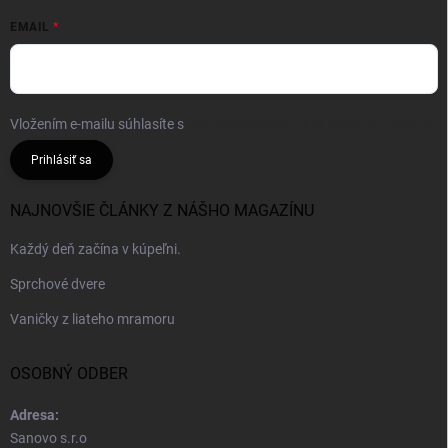
EMAIL
Vložením e-mailu súhlasíte s
podmienkami ochrany osobných údajov
Prihlásiť sa
NAJNOVŠIE ČLÁNKY Z NÁŠHO MAGAZÍNU
Každý deň začína v kúpeľni.
Sprchové dvere
Vaničky z liateho mramoru
OSOBNÝ ODBER
Adresa:
Sanovo s.r.o