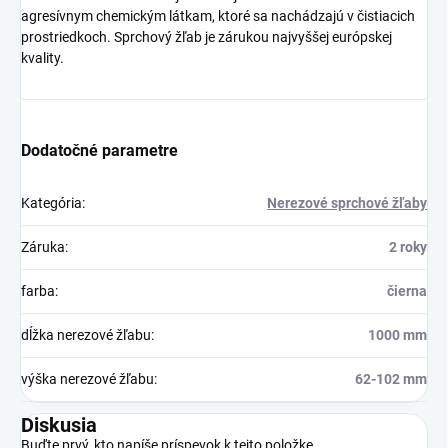
agresívnym chemickým látkam, ktoré sa nachádzajú v čistiacich
prostriedkoch. Sprchový žľab je zárukou najvyššej európskej
kvality.
Dodatočné parametre
Kategória
:
Nerezové sprchové žľaby
Záruka
:
2 roky
farba
:
čierna
dĺžka nerezové žľabu
:
1000 mm
výška nerezové žľabu
:
62-102 mm
Diskusia
Buďte prvý, kto napíše príspevok k tejto položke.