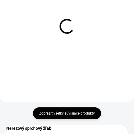
SKLADOM
SKLADOM
Čierna nerezová
Čierna nerezová
spádová lišta 120 cm -
spádová lišta 120 cm -
ĽAVÁ
PRAVÁ
39 €
39 €
31,71 € bez DPH
31,71 € bez DPH
Do košíka
Do košíka
Zobraziť všetky súvisiace produkty
Nerezový sprchový žľab