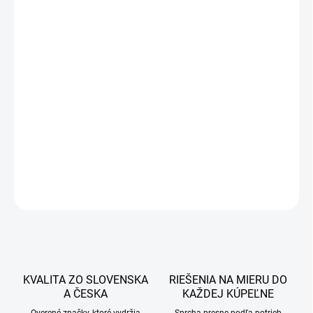
291 €
236,59 € bez DPH
Jednotková
DOBA DODANIA DO 7 PRACOVNÝCH DNÍ
cena:
−
+
Pridať do košíka
DETAILNÉ INFORMÁCIE
OPÝTAŤ SA
STRÁŽIŤ
KVALITA ZO SLOVENSKA
RIEŠENIA NA MIERU DO
A ČESKA
KAŽDEJ KÚPEĽNE