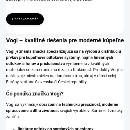
Pridať komentár
Vogi – kvalitné riešenia pre moderné kúpeľne
Vogi
je
známa značka špecializujúca sa na výrobu a distribúciu
prvkov pre kúpeľňové odtokové systémy
, najmä
lineárnych
odtokov, sifónov a príslušenstva
vyrobeného z kvalitných
materiálov so zameraním na dizajn a funkčnosť. Produkty Vogi si
našli svoje miesto nielen na domácom trhu, ale aj v rámci celej
Európy, vrátane Slovenska či Českej republiky.
Čo ponúka značka Vogi?
Vogi sa vyznačuje
dôrazom na technickú precíznosť, moderné
spracovanie a dlhú životnosť
svojich výrobkov. Sortiment značky
zahŕňa:
lineárne odtoky do sprchových priestorov