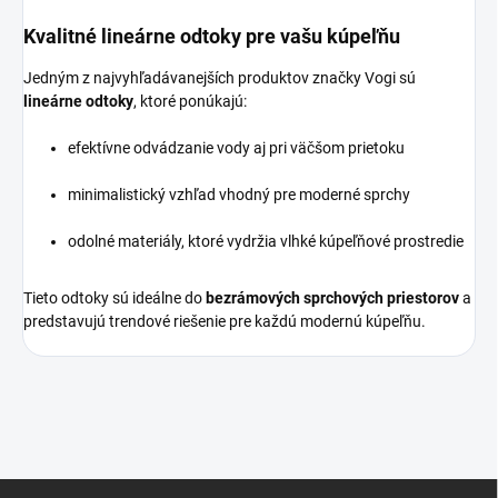
Kvalitné lineárne odtoky pre vašu kúpeľňu
Jedným z najvyhľadávanejších produktov značky Vogi sú
lineárne odtoky
, ktoré ponúkajú:
efektívne odvádzanie vody aj pri väčšom prietoku
minimalistický vzhľad vhodný pre moderné sprchy
odolné materiály, ktoré vydržia vlhké kúpeľňové prostredie
Tieto odtoky sú ideálne do
bezrámových sprchových priestorov
a
predstavujú trendové riešenie pre každú modernú kúpeľňu.
Z