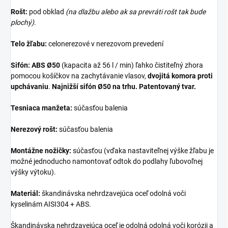
Rošt:
pod obklad
(na dlažbu alebo ak sa prevráti rošt tak bude
plochý)
.
Telo žľabu:
celonerezové v nerezovom prevedení
Sifón: ABS Ø50
(kapacita až 56 l / min)
ľahko čistiteľný zhora
pomocou košíčkov na zachytávanie vlasov,
dvojitá komora proti
upchávaniu
.
Najnižší sifón Ø50 na trhu. Patentovaný tvar.
Tesniaca manžeta:
súčasťou balenia
Nerezový rošt:
súčasťou balenia
Montážne nožičky:
súčasťou (vďaka nastaviteľnej výške žľabu je
možné jednoducho namontovať odtok do podlahy ľubovoľnej
výšky výtoku).
Materiál:
škandinávska nehrdzavejúca oceľ odolná voči
kyselinám AISI304 + ABS.
Škandinávska nehrdzavejúca oceľ je odolná odolná voči korózii a