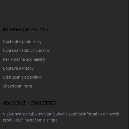
á
p
ä
t
i
INFORMÁCIE PRE VÁS
e
Obchodné podmienky
Ochrana osobných údajov
Reklamačné podmienky
Doprava a Platby
Odstúpenie od zmluvy
Showroom Nitra
ODOBERAŤ NEWSLETTER
Vložte svoj e-mail a my Vám budeme zasielať informácie o nových
produktoch na našom e-shope.