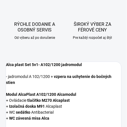
RÝCHLE DODANIE A
ŠIROKÝ VÝBER ZA
OSOBNÝ SERVIS
FÉROVÉ CENY
Od výberu až po doručenie
Pre každý rozpočet aj štýl
Alca plast Set 5v1- A102/1200 jadromodul
- jadromodul A 102/1200 +
vzpera na uchytenie do bočných
stien
Modul AlcaPlast A102/1200 Alcamodul
+ Ovládacie
tlačítko M270 Alcaplast
+
Izolačná doska M91
Alcaplast
+ WC
sedátko
Antibacterial
+
WC závesná misa Alca