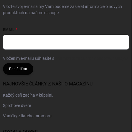
Vložte svoj e-mail a my Vám budeme zasielať informácie o nových
produktoch na našom e-shope.
EMAIL
Vložením e-mailu súhlasíte s
podmienkami ochrany osobných údajov
Prihlásiť sa
NAJNOVŠIE ČLÁNKY Z NÁŠHO MAGAZÍNU
Každý deň začína v kúpeľni.
Sprchové dvere
Vaničky z liateho mramoru
OSOBNÝ ODBER