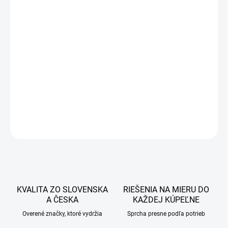
341 €
277,24 € bez DPH
Jednotková
SKLADOM
cena:
−
+
Pridať do košíka
DETAILNÉ INFORMÁCIE
OPÝTAŤ SA
STRÁŽIŤ
KVALITA ZO SLOVENSKA
RIEŠENIA NA MIERU DO
A ČESKA
KAŽDEJ KÚPEĽNE
Overené značky, ktoré vydržia
Sprcha presne podľa potrieb