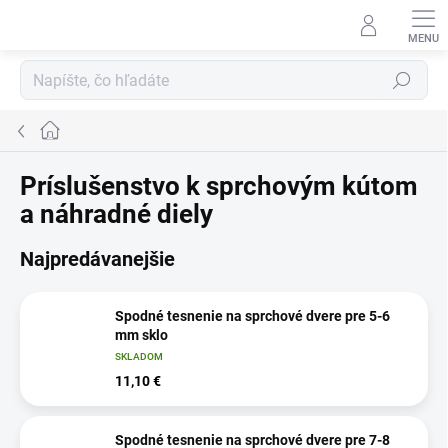
Prejsť
na
obsah
Hľadať
Domov
Príslušenstvo k sprchovým kútom
a náhradné diely
Najpredávanejšie
Spodné tesnenie na sprchové dvere pre 5-6
mm sklo
SKLADOM
11,10 €
Spodné tesnenie na sprchové dvere pre 7-8