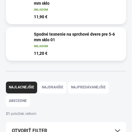
mm sklo
SKLADOM
11,90 €
Spodné tesnenie na sprchové dvere pre 5-6
mm sklo 01
SKLADOM
11,20 €
R
a
NAJLACNEJŠIE
NAJDRAHŠIE
NAJPREDÁVANEJŠIE
d
e
ABECEDNE
n
i
21
položiek celkom
e
p
OTVORIŤ FILTER
r