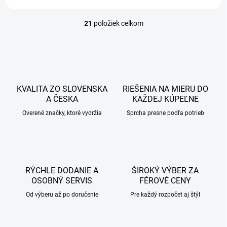
21
položiek celkom
O
v
l
á
d
a
c
KVALITA ZO SLOVENSKA
RIEŠENIA NA MIERU DO
i
A ČESKA
KAŽDEJ KÚPEĽNE
e
p
Overené značky, ktoré vydržia
Sprcha presne podľa potrieb
r
v
k
y
v
RÝCHLE DODANIE A
ŠIROKÝ VÝBER ZA
ý
OSOBNÝ SERVIS
FÉROVÉ CENY
p
i
Od výberu až po doručenie
Pre každý rozpočet aj štýl
s
u