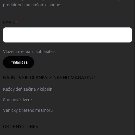
produktoch na našom e-shope.
EMAIL
Vložením e-mailu súhlasíte s
podmienkami ochrany osobných údajov
Prihlásiť sa
NAJNOVŠIE ČLÁNKY Z NÁŠHO MAGAZÍNU
Každý deň začína v kúpeľni.
Sprchové dvere
Vaničky z liateho mramoru
OSOBNÝ ODBER