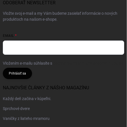
ODOBERAŤ NEWSLETTER
Vložte svoj e-mail a my Vám budeme zasielať informácie o nových
produktoch na našom e-shope.
EMAIL
Vložením e-mailu súhlasíte s
podmienkami ochrany osobných údajov
Prihlásiť sa
NAJNOVŠIE ČLÁNKY Z NÁŠHO MAGAZÍNU
Každý deň začína v kúpeľni.
Sprchové dvere
Vaničky z liateho mramoru