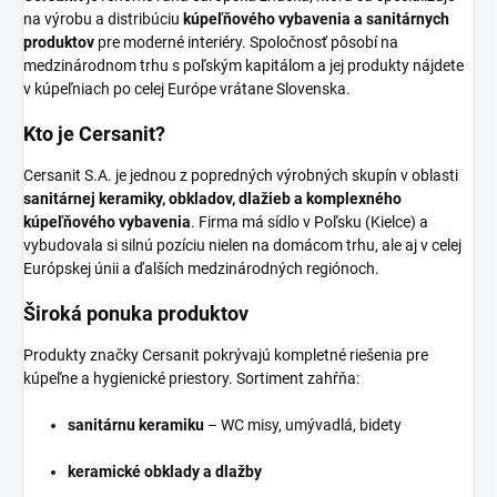
na výrobu a distribúciu
kúpeľňového vybavenia a sanitárnych
produktov
pre moderné interiéry. Spoločnosť pôsobí na
medzinárodnom trhu s poľským kapitálom a jej produkty nájdete
v kúpeľniach po celej Európe vrátane Slovenska.
Kto je Cersanit?
Cersanit S.A. je jednou z popredných výrobných skupín v oblasti
sanitárnej keramiky, obkladov, dlažieb a komplexného
kúpeľňového vybavenia
. Firma má sídlo v Poľsku (Kielce) a
vybudovala si silnú pozíciu nielen na domácom trhu, ale aj v celej
Európskej únii a ďalších medzinárodných regiónoch.
Široká ponuka produktov
Produkty značky Cersanit pokrývajú kompletné riešenia pre
kúpeľne a hygienické priestory. Sortiment zahŕňa:
sanitárnu keramiku
– WC misy, umývadlá, bidety
keramické obklady a dlažby