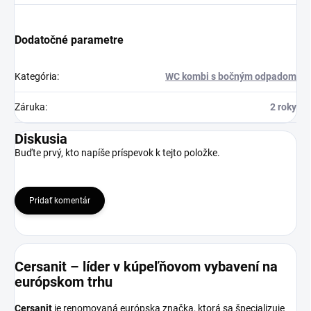
Dodatočné parametre
Kategória
:
WC kombi s bočným odpadom
Záruka
:
2 roky
Diskusia
Buďte prvý, kto napíše príspevok k tejto položke.
Pridať komentár
Cersanit – líder v kúpeľňovom vybavení na
európskom trhu
Cersanit
je renomovaná európska značka, ktorá sa špecializuje