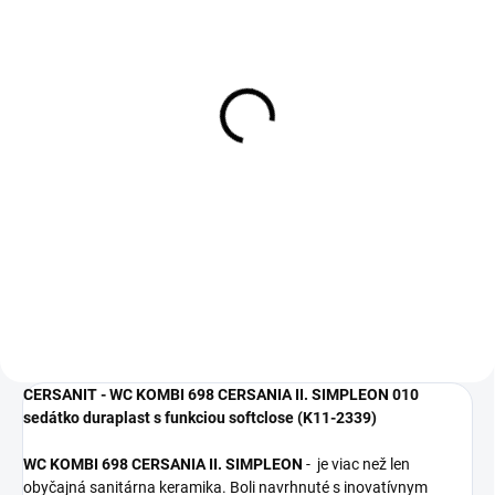
SKLADOM
Alca - A97 flexi
dopojenie
11 €
8,94 € bez DPH
Do košíka
CERSANIT - WC KOMBI 698 CERSANIA II. SIMPLEON 010
sedátko duraplast s funkciou softclose (K11-2339)
WC KOMBI 698 CERSANIA II. SIMPLEON
- je viac než len
obyčajná sanitárna keramika. Boli navrhnuté s inovatívnym