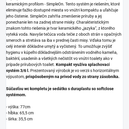
keramickým profilom - SimpleOn. Tento systém je riešením, ktoré
eliminuje ťažko dostupné miesta vo vnútri kompaktu a uľahčuje
jeho čistenie. SimpleOn zahŕňa zmenšenie príruby a jej
ponechanie len na zadnej strane misky. Charakteristickým
znakom tohto riešenia je tvar keramického „jazyka“, z ktorého
vyteká voda. Navyše tečúca voda tečie z oboch strán v opačných
smeroch a stretáva sa iba v prednej časti misy. Vďaka tomu je
celý interiér dôkladne umytý a vyčistený. To umožňuje zvýšiť
hygienu v kúpeľni dôkladnejším odstránením vodného kameňa,
baktérií, usadenín a všetkých nečistôt vo vnútri toalety ako v
prípade prírubových toaliet.
Kompakt využíva splachovací
systém 3/6 l.
Prezentovaný výrobok je vo verzii s horizontálnym
výpustom,
prispôsobeným na prívod vody zo strany zásobníka.
Súčasťou wc kompletu je sedátko s duraplastu so softclose
systémom.
- výška: 77cm
- hĺbka: 65,5 cm
- šírka: 35,5 cm