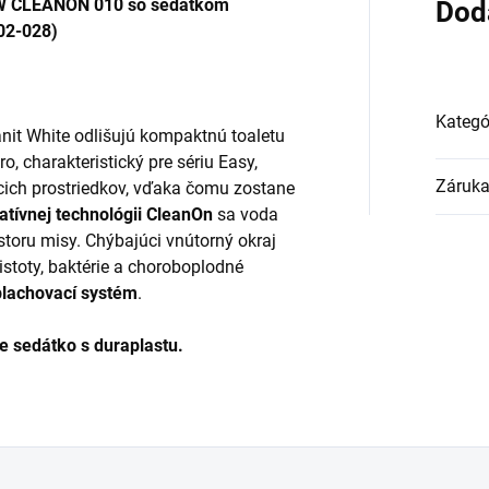
W CLEANON 010 so sedátkom
Dod
102-028)
Kategó
nit White odlišujú kompaktnú toaletu
, charakteristický pre sériu Easy,
Záruk
acich prostriedkov, vďaka čomu zostane
atívnej technológii CleanOn
sa voda
storu misy. Chýbajúci vnútorný okraj
istoty, baktérie a choroboplodné
plachovací systém
.
 sedátko s duraplastu.