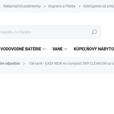
Reklamačné podmienky
Doprava a Platby
Odstúpenie od zml
Hľadať
VODOVODNÉ BATÉRIE
VANE
KÚPEĽŇOVÝ NÁBYT
ným odpadom
Cersanit - EASY NEW wc compact 599 CLEAN ON so s
otenia
ZNAČKA:
CERSANIT
271 €
230 €
186,99 € bez DPH