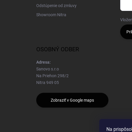
Odstúpenie od zmluvy
Showroom Nitra
Vložen
Pri
OSOBNÝ ODBER
Adresa:
Sanovo s.r.o
Na Priehon 298/2
Nitra 949 05
Zobraziť v Google maps
Na prispôso