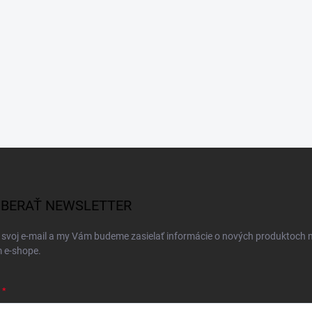
BERAŤ NEWSLETTER
 svoj e-mail a my Vám budeme zasielať informácie o nových produktoch 
 e-shope.