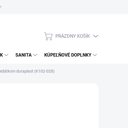
uvy
Showroom Nitra
PRÁZDNY KOŠÍK
NÁKUPNÝ
KOŠÍK
OK
SANITA
KÚPEĽŇOVÉ DOPLNKY
edátkom duraplast (K102-028)