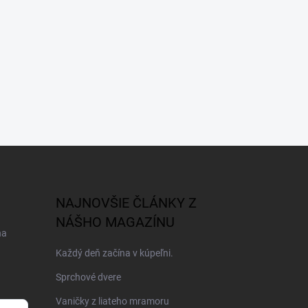
NAJNOVŠIE ČLÁNKY Z
NÁŠHO MAGAZÍNU
na
Každý deň začína v kúpeľni.
Sprchové dvere
Vaničky z liateho mramoru