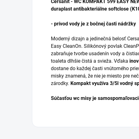
Cersanit - WC KOMPAKT 599 EASY NE
duraplast antibakteriálne softclose (K
- prívod vody je z bočnej časti nádržky
Moderný dizajn a jedinečná belosť Cersa
Easy CleanOn. Silikónový povlak CleanPro
zabraňuje tvorbe usadenín vody a čisti
toaleta dlhšie čistá a svieža. Vďaka
inov
dostane do každej časti vnútorného prie
misky znamená, že nie je miesto pre neč
zárodky.
Kompakt využíva 3/5l vodný s
Súčasťou wc misy je samospomaľovacie