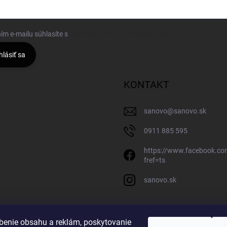
ím e-mailu súhlasíte s
podmienkami ochrany osobných údajov
hlásiť sa
KONTAKT
sanovo
@
sanovo.sk
0911 885 595
https://www.facebook.c
fref=ts
sanovo.sk
benie obsahu a reklám, poskytovanie