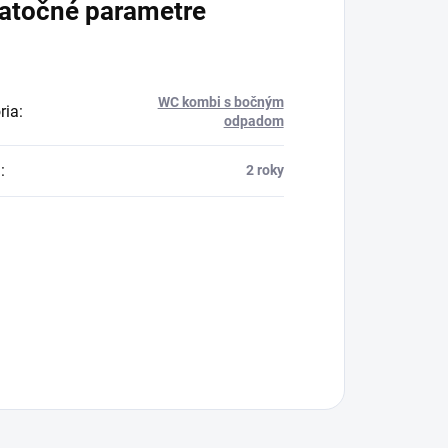
atočné parametre
WC kombi s bočným
ria
:
odpadom
a
:
2 roky