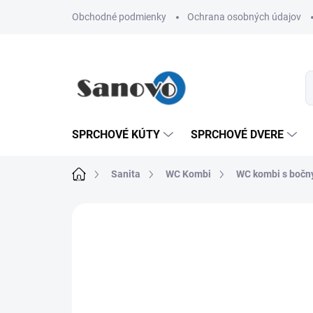
Prejsť
Obchodné podmienky
Ochrana osobných údajov
na
obsah
SPRCHOVÉ KÚTY
SPRCHOVÉ DVERE
Domov
Sanita
WC Kombi
WC kombi s boč
Neohodnotené
Podrobnosti hodn
AKCIA