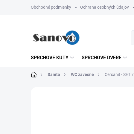
Prejsť
Obchodné podmienky
Ochrana osobných údajov
na
obsah
SPRCHOVÉ KÚTY
SPRCHOVÉ DVERE
Domov
Sanita
WC závesne
Cersanit - SET
Neohodnotené
Podrobnosti hodn
AKCIA