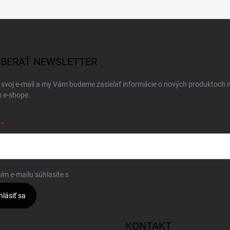
BERAŤ NEWSLETTER
 svoj e-mail a my Vám budeme zasielať informácie o nových produktoch 
 e-shope.
ím e-mailu súhlasíte s
podmienkami ochrany osobných údajov
hlásiť sa
KONTAKT