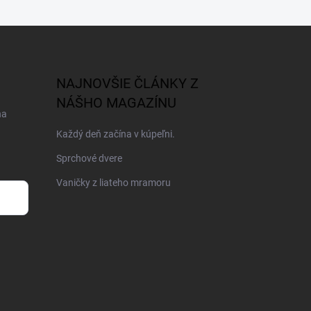
NAJNOVŠIE ČLÁNKY Z
NÁŠHO MAGAZÍNU
na
Každý deň začína v kúpeľni.
Sprchové dvere
Vaničky z liateho mramoru