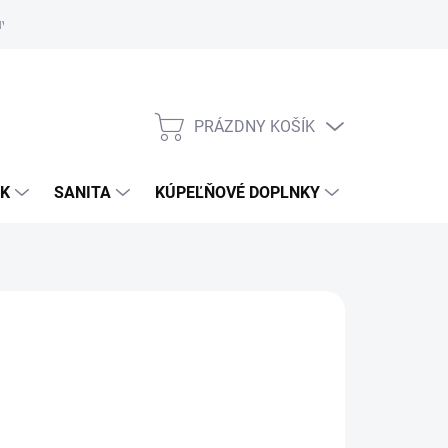
uvy
Showroom Nitra
PRÁZDNY KOŠÍK
NÁKUPNÝ
KOŠÍK
OK
SANITA
KÚPEĽŇOVÉ DOPLNKY