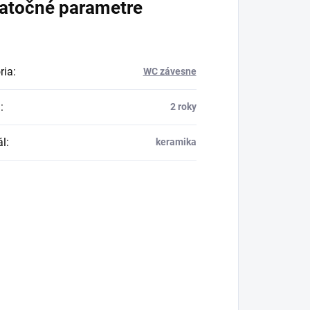
atočné parametre
ria
:
WC závesne
a
:
2 roky
ál
:
keramika