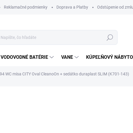
Reklamačné podmienky
Doprava a Platby
Odstúpenie od zml
Hľadať
VODOVODNÉ BATÉRIE
VANE
KÚPEĽŇOVÝ NÁBYT
 794 WC mísa CITY Oval CleanoOn + sedátko duraplast SLIM (K701-143)
otenia
ZNAČKA:
CERSANIT
318 €
270,30 €
219,76 € bez DPH