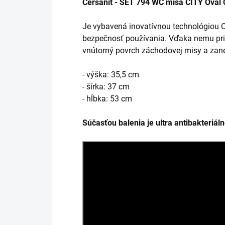
Cersanit - SET 794 WC mísa CITY Oval
Je vybavená inovatívnou technológiou C
bezpečnosť používania. Vďaka nemu pri
vnútorný povrch záchodovej misy a zanec
- výška: 35,5 cm
- šírka: 37 cm
- hĺbka: 53 cm
Súčasťou balenia je ultra antibakteriál