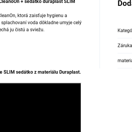
 CleanoOn + sedátko duraplast SLIM
Dod
leanOn, ktorá zaisťuje hygienu a
 splachovaní voda dôkladne umyje celý
há ju čistú a sviežu.
Kategó
Záruk
materi
ne SLIM sedátko z materiálu Duraplast.