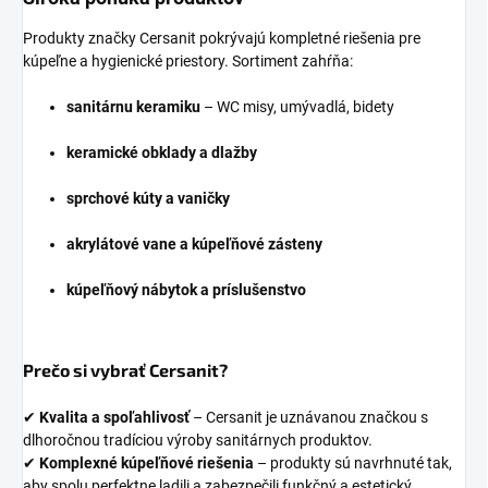
Produkty značky Cersanit pokrývajú kompletné riešenia pre
kúpeľne a hygienické priestory. Sortiment zahŕňa:
sanitárnu keramiku
– WC misy, umývadlá, bidety
keramické obklady a dlažby
sprchové kúty a vaničky
akrylátové vane a kúpeľňové zásteny
kúpeľňový nábytok a príslušenstvo
Prečo si vybrať Cersanit?
✔
Kvalita a spoľahlivosť
– Cersanit je uznávanou značkou s
dlhoročnou tradíciou výroby sanitárnych produktov.
✔
Komplexné kúpeľňové riešenia
– produkty sú navrhnuté tak,
aby spolu perfektne ladili a zabezpečili funkčný a estetický