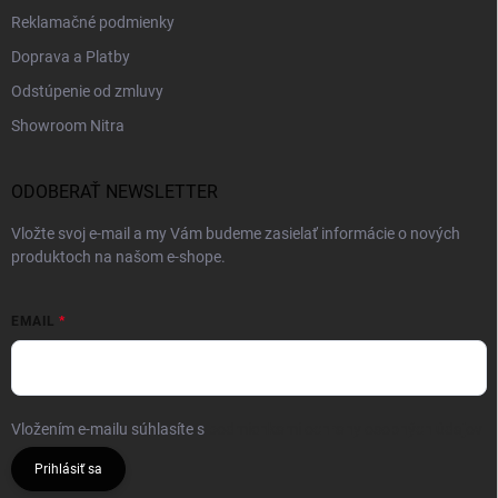
Reklamačné podmienky
Doprava a Platby
Odstúpenie od zmluvy
Showroom Nitra
ODOBERAŤ NEWSLETTER
Vložte svoj e-mail a my Vám budeme zasielať informácie o nových
produktoch na našom e-shope.
EMAIL
Vložením e-mailu súhlasíte s
podmienkami ochrany osobných údajov
Prihlásiť sa