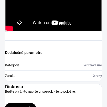
Dodatočné parametre
Kategória
:
WC závesne
Záruka
:
2 roky
Diskusia
Buďte prvý, kto napíše príspevok k tejto položke.