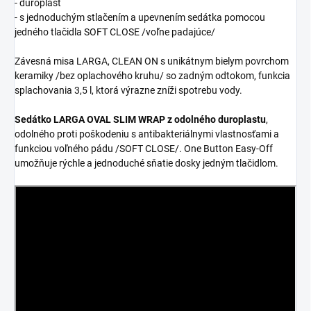
- duroplast
- s jednoduchým stlačením a upevnením sedátka pomocou
jedného tlačidla SOFT CLOSE /voľne padajúce/
Závesná misa LARGA, CLEAN ON s unikátnym bielym povrchom
keramiky /bez oplachového kruhu/ so zadným odtokom, funkcia
splachovania 3,5 l, ktorá výrazne zníži spotrebu vody.
Sedátko LARGA OVAL SLIM WRAP z odolného duroplastu
,
odolného proti poškodeniu s antibakteriálnymi vlastnosťami a
funkciou voľného pádu /SOFT CLOSE/. One Button Easy-Off
umožňuje rýchle a jednoduché sňatie dosky jedným tlačidlom.