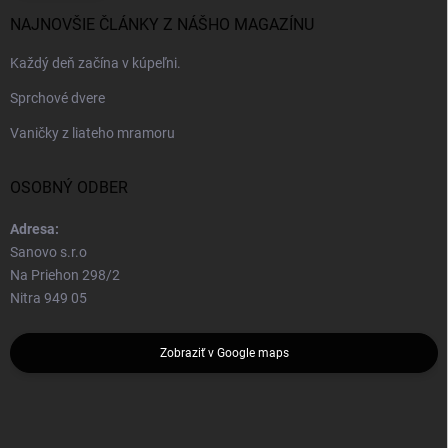
NAJNOVŠIE ČLÁNKY Z NÁŠHO MAGAZÍNU
Každý deň začína v kúpeľni.
Sprchové dvere
Vaničky z liateho mramoru
OSOBNÝ ODBER
Adresa:
Sanovo s.r.o
Na Priehon 298/2
Nitra 949 05
Zobraziť v Google maps