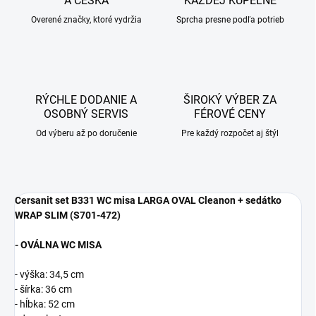
A ČESKA
KAŽDEJ KÚPEĽNE
Overené značky, ktoré vydržia
Sprcha presne podľa potrieb
RÝCHLE DODANIE A
ŠIROKÝ VÝBER ZA
OSOBNÝ SERVIS
FÉROVÉ CENY
Od výberu až po doručenie
Pre každý rozpočet aj štýl
Cersanit set B331 WC misa LARGA OVAL Cleanon + sedátko
WRAP SLIM (S701-472)
- OVÁLNA WC MISA
- výška: 34,5 cm
- šírka: 36 cm
- hĺbka: 52 cm