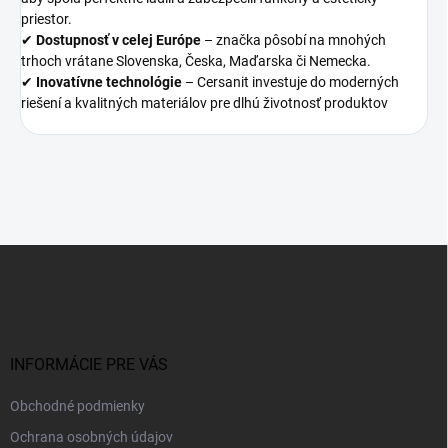
priestor.
✔
Dostupnosť v celej Európe
– značka pôsobí na mnohých
trhoch vrátane Slovenska, Česka, Maďarska či Nemecka.
✔
Inovatívne technológie
– Cersanit investuje do moderných
riešení a kvalitných materiálov pre dlhú životnosť produktov
Z
á
p
ä
t
i
INFORMÁCIE PRE VÁS
e
Obchodné podmienky
Ochrana osobných údajov