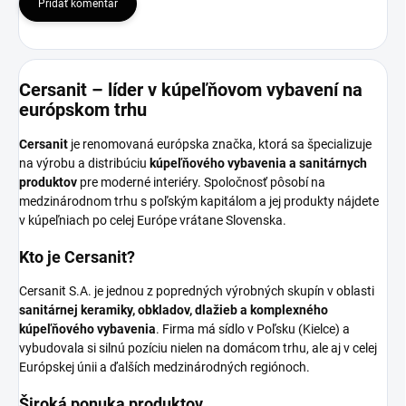
Pridať komentár
Cersanit – líder v kúpeľňovom vybavení na
európskom trhu
Cersanit
je renomovaná európska značka, ktorá sa špecializuje
na výrobu a distribúciu
kúpeľňového vybavenia a sanitárnych
produktov
pre moderné interiéry. Spoločnosť pôsobí na
medzinárodnom trhu s poľským kapitálom a jej produkty nájdete
v kúpeľniach po celej Európe vrátane Slovenska.
Kto je Cersanit?
Cersanit S.A. je jednou z popredných výrobných skupín v oblasti
sanitárnej keramiky, obkladov, dlažieb a komplexného
kúpeľňového vybavenia
. Firma má sídlo v Poľsku (Kielce) a
vybudovala si silnú pozíciu nielen na domácom trhu, ale aj v celej
Európskej únii a ďalších medzinárodných regiónoch.
Široká ponuka produktov