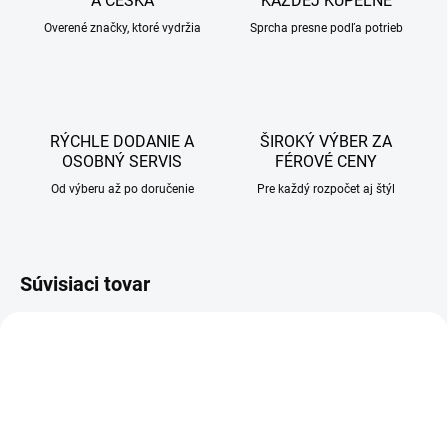
A ČESKA
KAŽDEJ KÚPEĽNE
Overené značky, ktoré vydržia
Sprcha presne podľa potrieb
RÝCHLE DODANIE A
ŠIROKÝ VÝBER ZA
OSOBNÝ SERVIS
FÉROVÉ CENY
Od výberu až po doručenie
Pre každý rozpočet aj štýl
Súvisiaci tovar
AKCIA
AKCIA