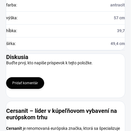
farba
:
antracit
výška
:
57 cm
hĺbka
:
39,7
šírka
:
49,4 cm
Diskusia
Buďte prvý, kto napíše príspevok k tejto položke.
Pridať komentár
Cersanit – líder v kúpeľňovom vybavení na
európskom trhu
Cersanit
je renomovaná európska značka, ktorá sa špecializuje