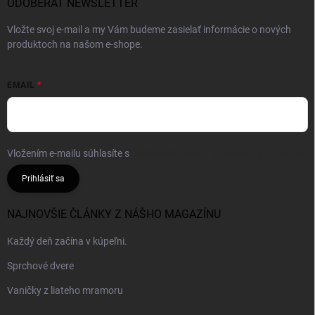
ODOBERAŤ NEWSLETTER
Vložte svoj e-mail a my Vám budeme zasielať informácie o nových
produktoch na našom e-shope.
EMAIL
Vložením e-mailu súhlasíte s
podmienkami ochrany osobných údajov
Prihlásiť sa
NAJNOVŠIE ČLÁNKY Z NÁŠHO MAGAZÍNU
Každý deň začína v kúpeľni.
Sprchové dvere
Vaničky z liateho mramoru