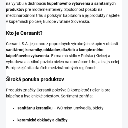
na výrobu a distribúciu
kúpeľňového vybavenia a sanitárnych
produktov
pre moderné interiéry. Spoločnosť pôsobí na
medzinárodnom trhu s poľským kapitálom a jej produkty nájdete
v kúpeľniach po celej Európe vrátane Slovenska.
Kto je Cersanit?
Cersanit S.A. je jednou z popredných výrobných skupín v oblasti
sanitárnej keramiky, obkladov, dlažieb a komplexného
kúpeľňového vybavenia
. Firma má sídlo v Poľsku (Kielce) a
vybudovala si silnú pozíciu nielen na domácom trhu, ale aj v celej
Európskej únii a ďalších medzinárodných regiónoch.
Široká ponuka produktov
Produkty značky Cersanit pokrývajú kompletné riešenia pre
kúpeľne a hygienické priestory. Sortiment zahŕňa:
sanitárnu keramiku
– WC misy, umývadlá, bidety
keramické obklady a dlažby