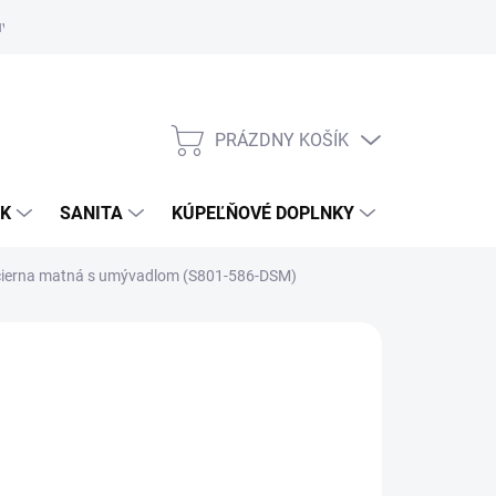
uvy
Showroom Nitra
PRÁZDNY KOŠÍK
NÁKUPNÝ
KOŠÍK
OK
SANITA
KÚPEĽŇOVÉ DOPLNKY
 čierna matná s umývadlom (S801-586-DSM)
8 €