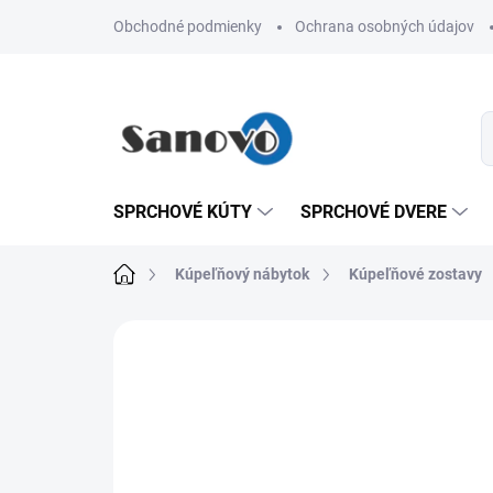
Prejsť
Obchodné podmienky
Ochrana osobných údajov
na
obsah
SPRCHOVÉ KÚTY
SPRCHOVÉ DVERE
Domov
Kúpeľňový nábytok
Kúpeľňové zostavy
Neohodnotené
Podrobnosti hodn
AKCIA