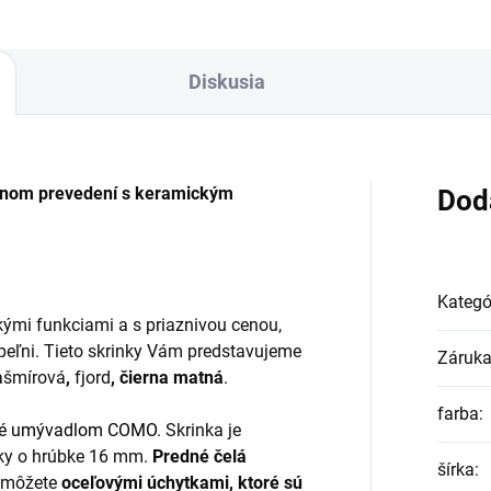
Diskusia
ernom prevedení s keramickým
Dod
Kategó
kými funkciami a s priaznivou cenou,
úpeľni. Tieto skrinky Vám predstavujeme
Záruk
kašmírová
,
fjord
, čierna matná
.
farba
:
ké umývadlom COMO
. Skrinka je
osky o hrúbke 16 mm.
Predné čelá
šírka
:
u môžete
oceľovými úchytkami, ktoré sú