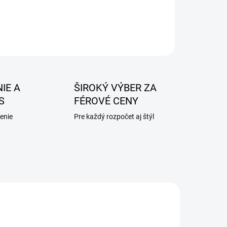
IE A
ŠIROKÝ VÝBER ZA
S
FÉROVÉ CENY
enie
Pre každý rozpočet aj štýl
AKCIA