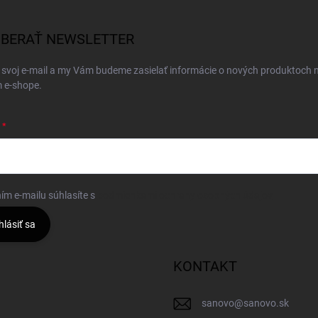
BERAŤ NEWSLETTER
 svoj e-mail a my Vám budeme zasielať informácie o nových produktoch 
 e-shope.
ím e-mailu súhlasíte s
podmienkami ochrany osobných údajov
hlásiť sa
KONTAKT
sanovo
@
sanovo.sk