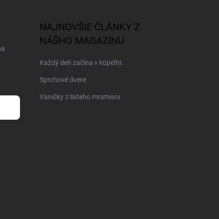
NAJNOVŠIE ČLÁNKY Z
NÁŠHO MAGAZÍNU
na
Každý deň začína v kúpeľni.
Sprchové dvere
Vaničky z liateho mramoru