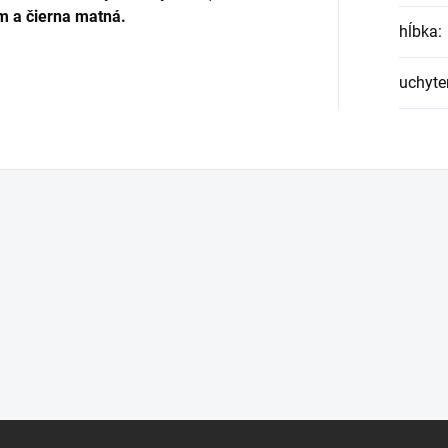
 a čierna matná.
hĺbka
:
uchyte