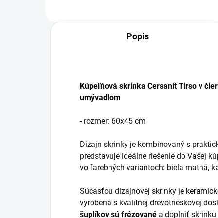
Popis
Kúpeľňová skrinka Cersanit Tirso v či
umývadlom
- rozmer: 60x45 cm
Dizajn skrinky je kombinovaný s praktic
predstavuje ideálne riešenie do Vašej k
vo farebných variantoch: biela matná, 
Súčasťou dizajnovej skrinky je
keramic
vyrobená s kvalitnej drevotrieskovej d
šuplíkov sú frézované
a doplniť skrink