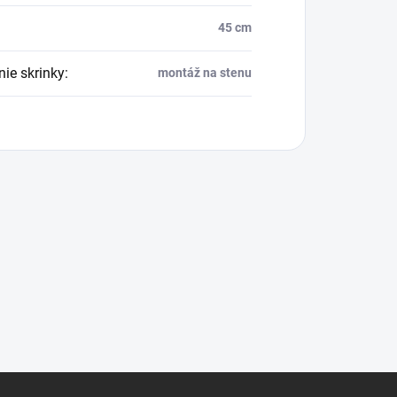
45 cm
nie skrinky
:
montáž na stenu