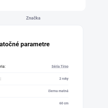
Značka
atočné parametre
ria
:
Séria Tirso
a
:
2 roky
čierna matná
60 cm