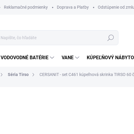
Reklamačné podmienky
Doprava a Platby
Odstúpenie od zml
Hľadať
VODOVODNÉ BATÉRIE
VANE
KÚPEĽŇOVÝ NÁBYT
Séria Tirso
CERSANIT - set C461 kúpeľnová skrinka TIRSO 60
otenia
ZNAČKA:
CERSANIT
307,50 €
261,3
212,50 € bez DPH