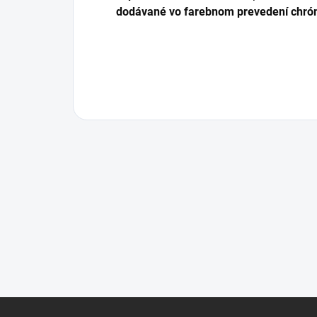
dodávané vo farebnom prevedení chróm
Z