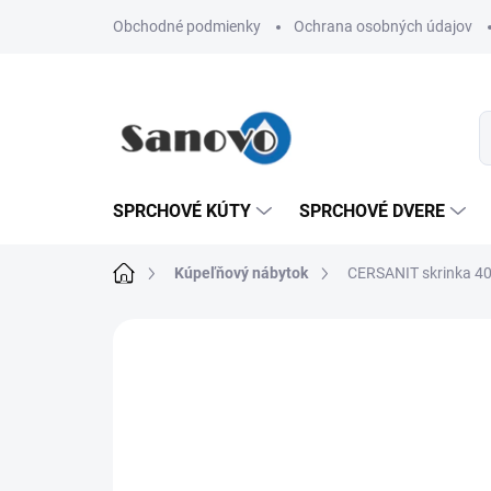
Prejsť
Obchodné podmienky
Ochrana osobných údajov
na
obsah
SPRCHOVÉ KÚTY
SPRCHOVÉ DVERE
Domov
Kúpeľňový nábytok
CERSANIT skrinka 40 
Neohodnotené
Podrobnosti hodn
AKCIA