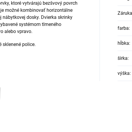
rvky, ktoré vytvárajú bezšvový povrch
 je možné kombinovať horizontálne
Záruk
j nábytkovej dosky. Dvierka skrinky
 vybavené systémom tlmeného
farba
:
o alebo vpravo.
hĺbka
:
é sklenené police.
šírka
:
výška
: