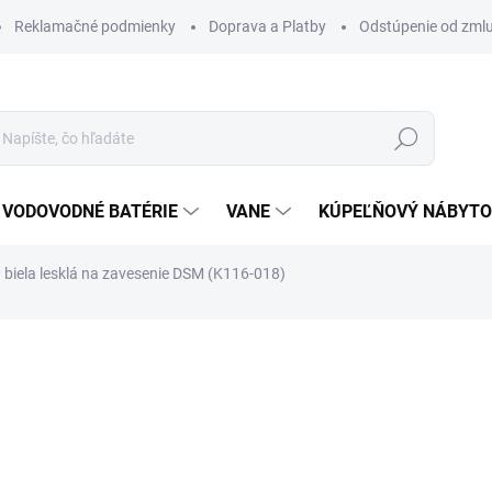
Reklamačné podmienky
Doprava a Platby
Odstúpenie od zml
Hľadať
VODOVODNÉ BATÉRIE
VANE
KÚPEĽŇOVÝ NÁBYT
biela lesklá na zavesenie DSM (K116-018)
otenia
ZNAČKA:
CERSANIT
115 €
97,75 €
79,47 € bez DPH