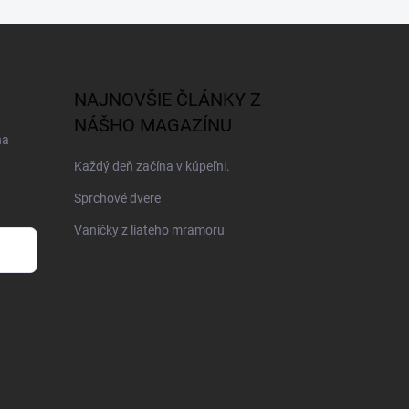
NAJNOVŠIE ČLÁNKY Z
NÁŠHO MAGAZÍNU
na
Každý deň začína v kúpeľni.
Sprchové dvere
Vaničky z liateho mramoru