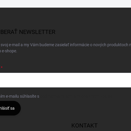
BERAŤ NEWSLETTER
 svoj e-mail a my Vám budeme zasielať informácie o nových produktoch 
 e-shope.
ím e-mailu súhlasíte s
podmienkami ochrany osobných údajov
hlásiť sa
KONTAKT