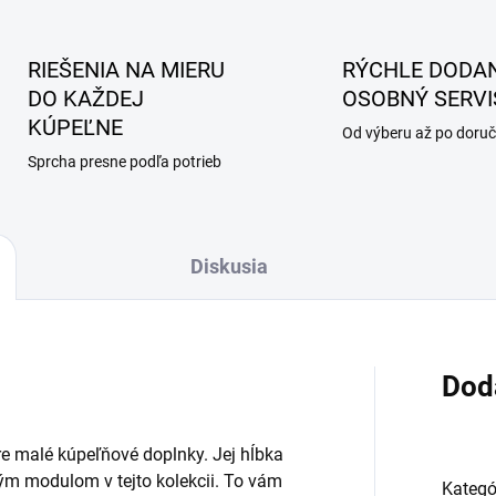
RIEŠENIA NA MIERU
RÝCHLE DODAN
DO KAŽDEJ
OSOBNÝ SERVI
KÚPEĽNE
Od výberu až po doruč
Sprcha presne podľa potrieb
Diskusia
Dod
e malé kúpeľňové doplnky. Jej hĺbka
ným modulom v tejto kolekcii. To vám
Kategó