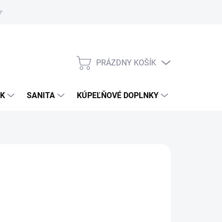
uvy
Showroom Nitra
PRÁZDNY KOŠÍK
NÁKUPNÝ
KOŠÍK
OK
SANITA
KÚPEĽŇOVÉ DOPLNKY