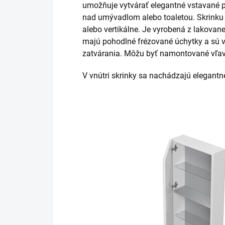
umožňuje vytvárať elegantné vstavané p
nad umývadlom alebo toaletou. Skrinku
alebo vertikálne. Je vyrobená z lakovane
majú pohodlné frézované úchytky a sú
zatvárania. Môžu byť namontované vľav
V vnútri skrinky sa nachádzajú elegantn