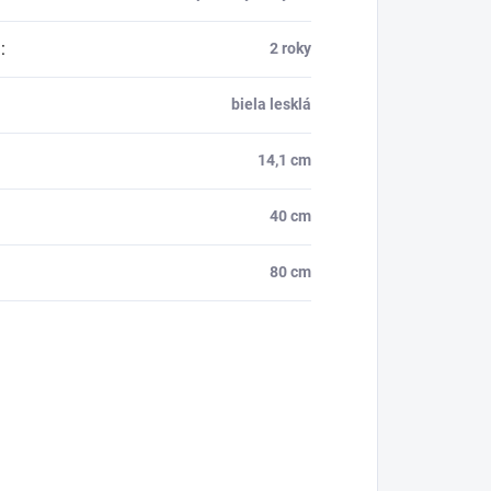
a
:
2 roky
biela lesklá
14,1 cm
40 cm
80 cm