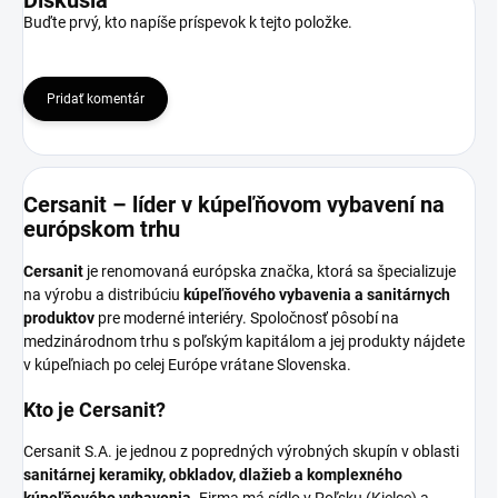
Diskusia
Buďte prvý, kto napíše príspevok k tejto položke.
Pridať komentár
Cersanit – líder v kúpeľňovom vybavení na
európskom trhu
Cersanit
je renomovaná európska značka, ktorá sa špecializuje
na výrobu a distribúciu
kúpeľňového vybavenia a sanitárnych
produktov
pre moderné interiéry. Spoločnosť pôsobí na
medzinárodnom trhu s poľským kapitálom a jej produkty nájdete
v kúpeľniach po celej Európe vrátane Slovenska.
Kto je Cersanit?
Cersanit S.A. je jednou z popredných výrobných skupín v oblasti
sanitárnej keramiky, obkladov, dlažieb a komplexného
kúpeľňového vybavenia
. Firma má sídlo v Poľsku (Kielce) a