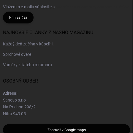
Vložením e-mailu súhlasíte s
podmienkami ochrany osobných údajov
Prihlásiť sa
NAJNOVŠIE ČLÁNKY Z NÁŠHO MAGAZÍNU
Každý deň začína v kúpeľni.
Sprchové dvere
Vaničky z liateho mramoru
OSOBNÝ ODBER
Adresa:
Sanovo s.r.o
Na Priehon 298/2
Nitra 949 05
Zobraziť v Google maps