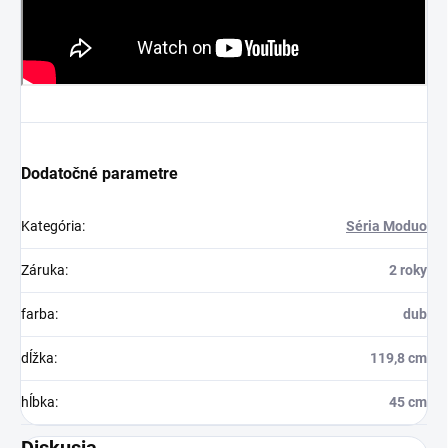
Dodatočné parametre
Kategória
:
Séria Moduo
Záruka
:
2 roky
farba
:
dub
dĺžka
:
119,8 cm
hĺbka
:
45 cm