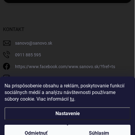
KONTAKT
sanovo
@
sanovo.sk
0911 885 595
https://www.facebook.com/www.sanovo.sk/?fref=ts
sanovo.sk
Na prispôsobenie obsahu a reklám, poskytovanie funkcií
sociálnych médií a analýzu návštevnosti používame
súbory cookie. Viac informácií
tu
.
Nastavenie
Copyright 2026
Sanovo.sk
. Všetky práva vyhradené.
|
Upraviť nastavenie
cookies
Odmietnuť
Súhlasím