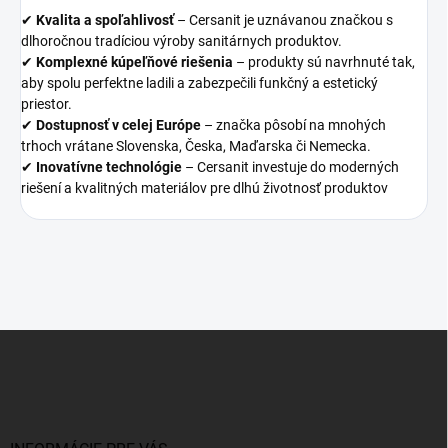
✔
Kvalita a spoľahlivosť
– Cersanit je uznávanou značkou s
dlhoročnou tradíciou výroby sanitárnych produktov.
✔
Komplexné kúpeľňové riešenia
– produkty sú navrhnuté tak,
aby spolu perfektne ladili a zabezpečili funkčný a estetický
priestor.
✔
Dostupnosť v celej Európe
– značka pôsobí na mnohých
trhoch vrátane Slovenska, Česka, Maďarska či Nemecka.
✔
Inovatívne technológie
– Cersanit investuje do moderných
riešení a kvalitných materiálov pre dlhú životnosť produktov
Z
á
p
ä
t