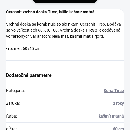
Cersanit vrchná doska Tirso, Mille kašmír matná
Vrchná doska sa kombinuje so skrinkami Cersanit Tirso. Dodáva
sa vo veľkostiach 60, 80, 100. Vrchná doska
TIRSO
je dodávaná
vo farebných variantoch: biela mat,
kašmír mat
a fjord.
- rozmer: 60x45 cm
Dodatočné parametre
Kategória
:
Séria Tirso
Záruka
:
2 roky
farba
:
kašmír matná
dĺžka
:
60 cm