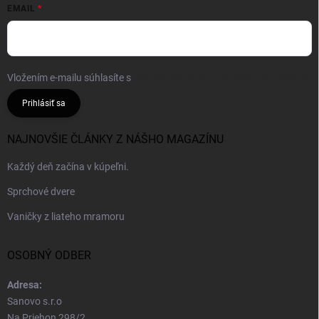
EMAIL
Vložením e-mailu súhlasíte s
podmienkami ochrany osobných údajov
Prihlásiť sa
NAJNOVŠIE ČLÁNKY Z NÁŠHO MAGAZÍNU
Každý deň začína v kúpeľni.
Sprchové dvere
Vaničky z liateho mramoru
OSOBNÝ ODBER
Adresa:
Sanovo s.r.o
Na Priehon 298/2