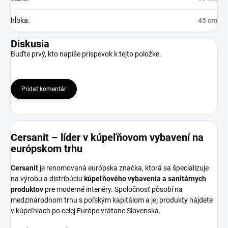
hĺbka
:
45 cm
Diskusia
Buďte prvý, kto napíše príspevok k tejto položke.
Pridať komentár
Cersanit – líder v kúpeľňovom vybavení na
európskom trhu
Cersanit
je renomovaná európska značka, ktorá sa špecializuje
na výrobu a distribúciu
kúpeľňového vybavenia a sanitárnych
produktov
pre moderné interiéry. Spoločnosť pôsobí na
medzinárodnom trhu s poľským kapitálom a jej produkty nájdete
v kúpeľniach po celej Európe vrátane Slovenska.