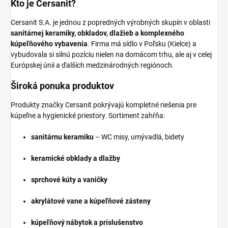
Kto je Cersanit?
Cersanit S.A. je jednou z popredných výrobných skupín v oblasti
sanitárnej keramiky, obkladov, dlažieb a komplexného
kúpeľňového vybavenia
. Firma má sídlo v Poľsku (Kielce) a
vybudovala si silnú pozíciu nielen na domácom trhu, ale aj v celej
Európskej únii a ďalších medzinárodných regiónoch.
Široká ponuka produktov
Produkty značky Cersanit pokrývajú kompletné riešenia pre
kúpeľne a hygienické priestory. Sortiment zahŕňa:
sanitárnu keramiku
– WC misy, umývadlá, bidety
keramické obklady a dlažby
sprchové kúty a vaničky
akrylátové vane a kúpeľňové zásteny
kúpeľňový nábytok a príslušenstvo