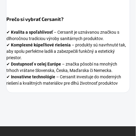
Prečo si vybrať Cersanit?
✔
Kvalita a spoľahlivosť
– Cersanit je uznávanou značkou s
dlhoročnou tradíciou výroby sanitárnych produktov.
✔
Komplexné kúpeľňové riešenia
– produkty sú navrhnuté tak,
aby spolu perfektne ladili a zabezpečili funkčný a estetický
priestor.
✔
Dostupnosť v celej Európe
– značka pôsobí na mnohých
trhoch vrátane Slovenska, Česka, Maďarska či Nemecka.
✔
Inovatívne technológie
– Cersanit investuje do moderných
riešení a kvalitných materiálov pre dlhú životnosť produktov
Z
á