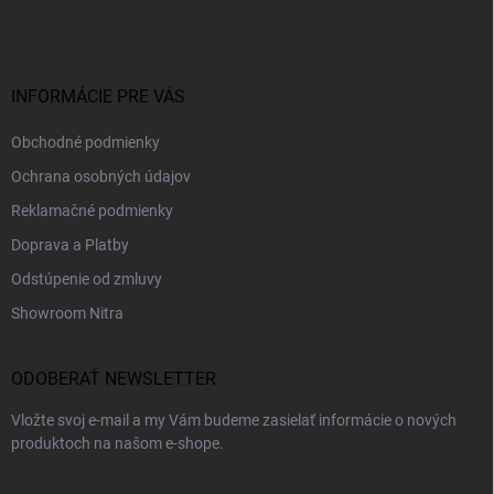
p
ä
t
i
INFORMÁCIE PRE VÁS
e
Obchodné podmienky
Ochrana osobných údajov
Reklamačné podmienky
Doprava a Platby
Odstúpenie od zmluvy
Showroom Nitra
ODOBERAŤ NEWSLETTER
Vložte svoj e-mail a my Vám budeme zasielať informácie o nových
produktoch na našom e-shope.