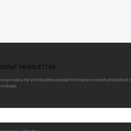
BERAŤ NEWSLETTER
 svoj e-mail a my Vám budeme zasielať informácie o nových produktoch 
 e-shope.