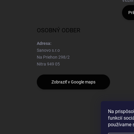
Vložen
Pri
OSOBNÝ ODBER
Adresa:
Sanovo s.r.o
Na Priehon 298/2
Nitra 949 05
Zobraziť v Google maps
Na prispôso
funkcií soci
používame s