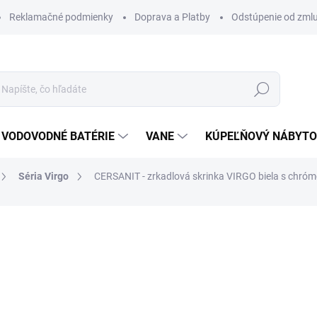
Reklamačné podmienky
Doprava a Platby
Odstúpenie od zml
Hľadať
VODOVODNÉ BATÉRIE
VANE
KÚPEĽŇOVÝ NÁBYT
Séria Virgo
CERSANIT - zrkadlová skrinka VIRGO biela s chr
otenia
ZNAČKA:
CERSANIT
180 €
153 €
124,39 € bez DPH