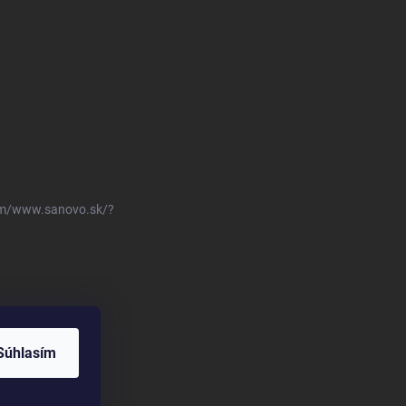
om/www.sanovo.sk/?
Súhlasím