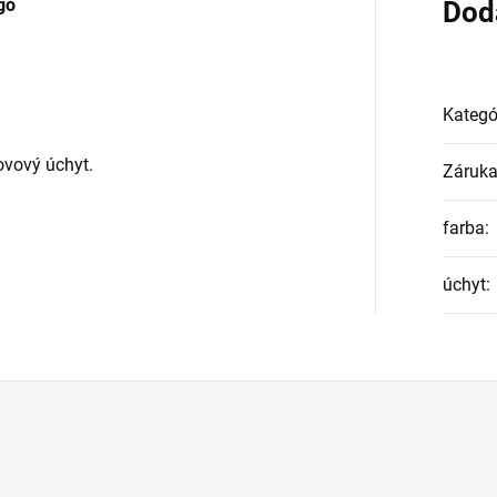
go
Dod
Kategó
ovový úchyt.
Záruk
farba
:
úchyt
: