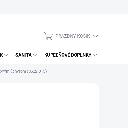
uvy
Showroom Nitra
PRÁZDNY KOŠÍK
NÁKUPNÝ
KOŠÍK
OK
SANITA
KÚPEĽŇOVÉ DOPLNKY
ómovým úchytom (S522-013)