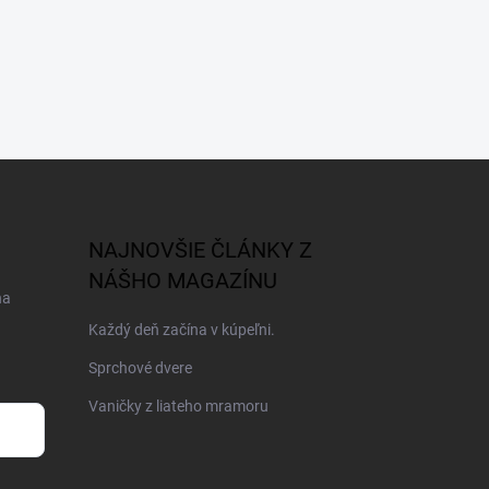
NAJNOVŠIE ČLÁNKY Z
NÁŠHO MAGAZÍNU
na
Každý deň začína v kúpeľni.
Sprchové dvere
Vaničky z liateho mramoru