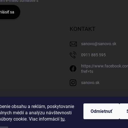
ím e-mailu súhlasíte s
podmienkami ochrany osobných údajov
hlásiť sa
KONTAKT
sanovo
@
sanovo.sk
0911 885 595
https://www.facebook.c
fref=ts
sanovo.sk
benie obsahu a reklám, poskytovanie
Odmietnuť
álnych médií a analýzu návštevnosti
úbory cookie. Viac informácií
tu
.