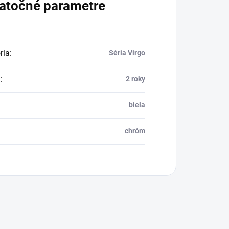
atočné parametre
ria
:
Séria Virgo
a
:
2 roky
biela
chróm