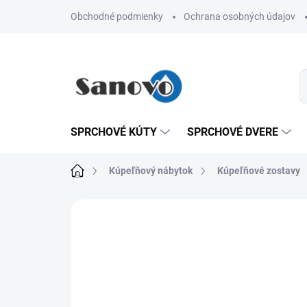
Prejsť
Obchodné podmienky
Ochrana osobných údajov
na
obsah
SPRCHOVÉ KÚTY
SPRCHOVÉ DVERE
Domov
Kúpeľňový nábytok
Kúpeľňové zostavy
Neohodnotené
Podrobnosti hodn
AKCIA