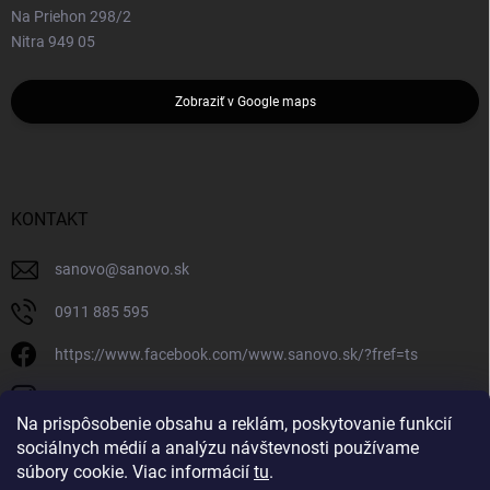
Na Priehon 298/2
Nitra 949 05
Zobraziť v Google maps
KONTAKT
sanovo
@
sanovo.sk
0911 885 595
https://www.facebook.com/www.sanovo.sk/?fref=ts
sanovo.sk
Na prispôsobenie obsahu a reklám, poskytovanie funkcií
sociálnych médií a analýzu návštevnosti používame
súbory cookie. Viac informácií
tu
.