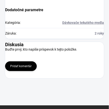
Dodatočné parametre
Kategória
:
Dávkovače tekutého mydla
Záruka
:
2 roky
Diskusia
Buďte prvý, kto napíše príspevok k tejto položke.
Pridať komentár
Z