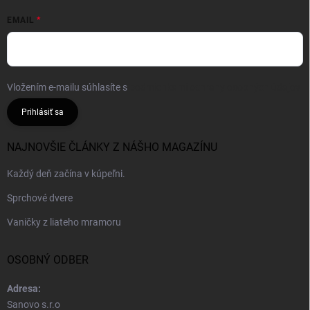
EMAIL
Vložením e-mailu súhlasíte s
podmienkami ochrany osobných údajov
Prihlásiť sa
NAJNOVŠIE ČLÁNKY Z NÁŠHO MAGAZÍNU
Každý deň začína v kúpeľni.
Sprchové dvere
Vaničky z liateho mramoru
OSOBNÝ ODBER
Adresa:
Sanovo s.r.o