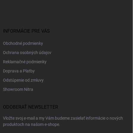
á
p
ä
t
i
INFORMÁCIE PRE VÁS
e
Obchodné podmienky
Ochrana osobných údajov
Reklamačné podmienky
Doprava a Platby
Odstúpenie od zmluvy
Showroom Nitra
ODOBERAŤ NEWSLETTER
Vložte svoj e-mail a my Vám budeme zasielať informácie o nových
produktoch na našom e-shope.