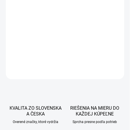
30 €
24,39 € bez DPH
Jednotková
SKLADOM
cena:
−
+
Pridať do košíka
DETAILNÉ INFORMÁCIE
OPÝTAŤ SA
STRÁŽIŤ
KVALITA ZO SLOVENSKA
RIEŠENIA NA MIERU DO
A ČESKA
KAŽDEJ KÚPEĽNE
Overené značky, ktoré vydržia
Sprcha presne podľa potrieb