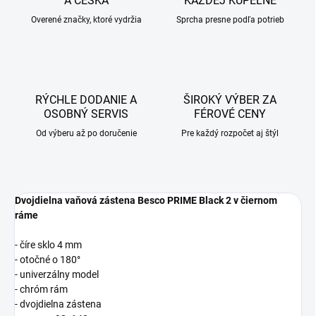
A ČESKA
KAŽDEJ KÚPEĽNE
Overené značky, ktoré vydržia
Sprcha presne podľa potrieb
RÝCHLE DODANIE A
ŠIROKÝ VÝBER ZA
OSOBNÝ SERVIS
FÉROVÉ CENY
Od výberu až po doručenie
Pre každý rozpočet aj štýl
Dvojdielna vaňová zástena Besco PRIME Black 2 v čiernom
ráme
- číre sklo 4 mm
- otočné o 180°
- univerzálny model
- chróm rám
- dvojdielna zástena