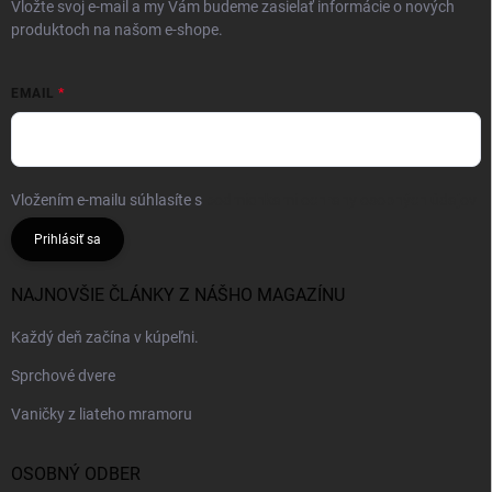
Vložte svoj e-mail a my Vám budeme zasielať informácie o nových
produktoch na našom e-shope.
EMAIL
Vložením e-mailu súhlasíte s
podmienkami ochrany osobných údajov
Prihlásiť sa
NAJNOVŠIE ČLÁNKY Z NÁŠHO MAGAZÍNU
Každý deň začína v kúpeľni.
Sprchové dvere
Vaničky z liateho mramoru
OSOBNÝ ODBER