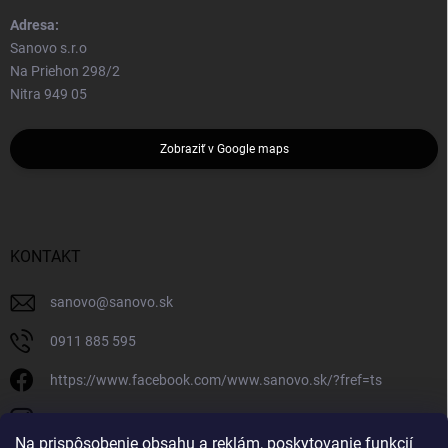
Adresa:
Sanovo s.r.o
Na Priehon 298/2
Nitra 949 05
Zobraziť v Google maps
KONTAKT
sanovo
@
sanovo.sk
0911 885 595
https://www.facebook.com/www.sanovo.sk/?fref=ts
sanovo.sk
Na prispôsobenie obsahu a reklám, poskytovanie funkcií