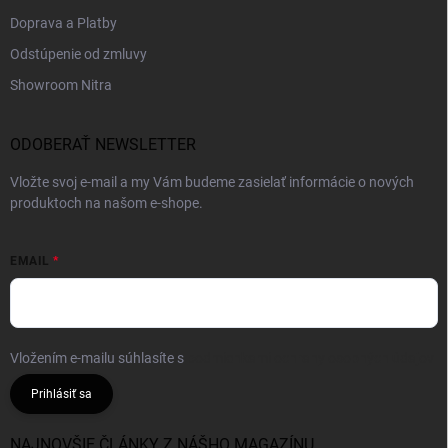
Doprava a Platby
Odstúpenie od zmluvy
Showroom Nitra
ODOBERAŤ NEWSLETTER
Vložte svoj e-mail a my Vám budeme zasielať informácie o nových
produktoch na našom e-shope.
EMAIL
Vložením e-mailu súhlasíte s
podmienkami ochrany osobných údajov
Prihlásiť sa
NAJNOVŠIE ČLÁNKY Z NÁŠHO MAGAZÍNU