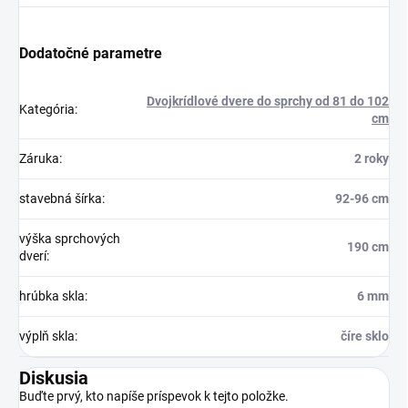
Dodatočné parametre
Dvojkrídlové dvere do sprchy od 81 do 102
Kategória
:
cm
Záruka
:
2 roky
stavebná šírka
:
92-96 cm
výška sprchových
190 cm
dverí
:
hrúbka skla
:
6 mm
výplň skla
:
číre sklo
Diskusia
Buďte prvý, kto napíše príspevok k tejto položke.