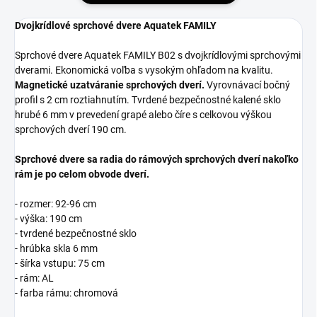
Dvojkrídlové sprchové dvere Aquatek FAMILY
Sprchové dvere Aquatek FAMILY B02 s dvojkrídlovými sprchovými
dverami. Ekonomická voľba s vysokým ohľadom na kvalitu.
Magnetické uzatváranie sprchových dverí.
Vyrovnávací bočný
profil s 2 cm roztiahnutím. Tvrdené bezpečnostné kalené sklo
hrubé 6 mm v prevedení grapé alebo číre s celkovou výškou
sprchových dverí 190 cm.
Sprchové dvere sa radia do rámových sprchových dverí nakoľko
rám je po celom obvode dverí.
- rozmer: 92-96 cm
- výška: 190 cm
- tvrdené bezpečnostné sklo
- hrúbka skla 6 mm
- šírka vstupu: 75 cm
- rám: AL
- farba rámu: chromová