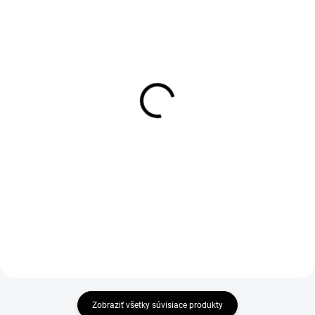
SKLADOM
SKLADOM
Vogi. Ceramic 60 -
Vogi. Ceramic 70 -
nerezový sprchový žľab
nerezový sprchový žľab
60 cm (RD60set)
70 cm (RD70set)
115 €
120 €
93,50 € bez DPH
97,56 € bez DPH
Do košíka
Do košíka
Zobraziť všetky súvisiace produkty