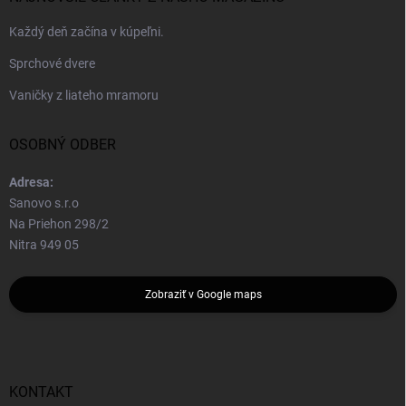
Každý deň začína v kúpeľni.
Sprchové dvere
Vaničky z liateho mramoru
OSOBNÝ ODBER
Adresa:
Sanovo s.r.o
Na Priehon 298/2
Nitra 949 05
Zobraziť v Google maps
KONTAKT