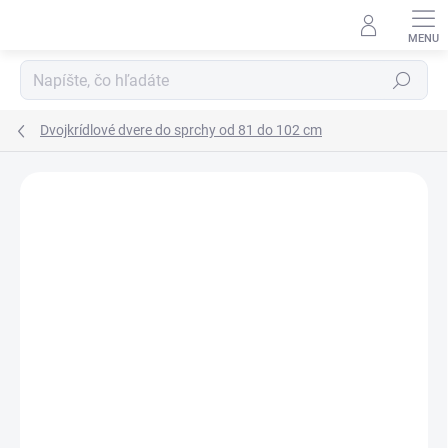
Prejsť
na
obsah
Hľadať
Dvojkrídlové dvere do sprchy od 81 do 102 cm
Neohodnotené
Podrobnosti hodnotenia
ZNAČKA:
AQUATEK