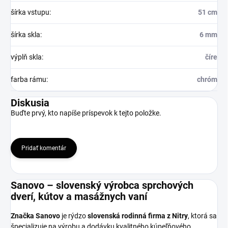
šírka vstupu
:
51 cm
šírka skla
:
6 mm
výplň skla
:
číre
farba rámu
:
chróm
Diskusia
Buďte prvý, kto napíše príspevok k tejto položke.
Pridať komentár
Sanovo – slovenský výrobca sprchových
dverí, kútov a masážnych vaní
Značka Sanovo
je rýdzo
slovenská rodinná firma z Nitry
, ktorá sa
špecializuje na výrobu a dodávku kvalitného kúpeľňového