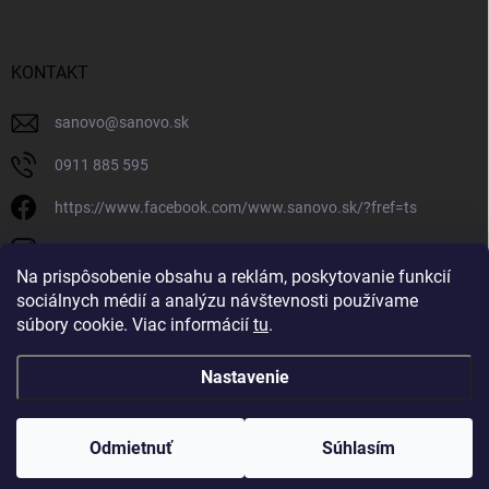
KONTAKT
sanovo
@
sanovo.sk
0911 885 595
https://www.facebook.com/www.sanovo.sk/?fref=ts
sanovo.sk
Na prispôsobenie obsahu a reklám, poskytovanie funkcií
sociálnych médií a analýzu návštevnosti používame
súbory cookie. Viac informácií
tu
.
Nastavenie
Copyright 2026
Sanovo.sk
. Všetky práva vyhradené.
|
Upraviť nastavenie
cookies
Odmietnuť
Súhlasím
Vytvoril Shoptet