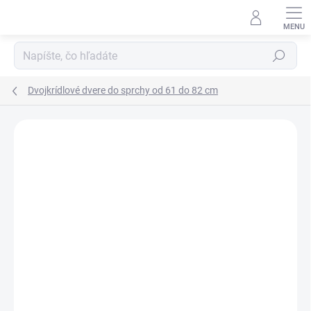
Prejsť
na
obsah
Hľadať
Dvojkrídlové dvere do sprchy od 61 do 82 cm
Neohodnotené
Podrobnosti hodnotenia
ZNAČKA:
SANOVO
AKCIA