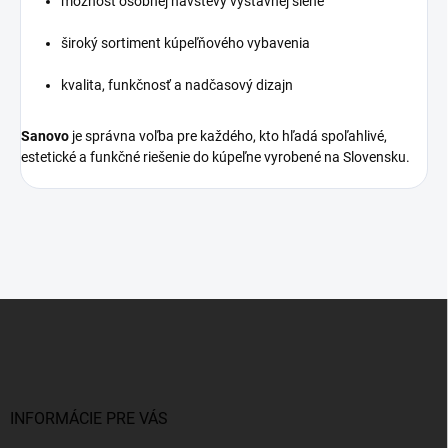
možnosť osobnej návštevy výstavnej siene
široký sortiment kúpeľňového vybavenia
kvalita, funkčnosť a nadčasový dizajn
Sanovo
je správna voľba pre každého, kto hľadá spoľahlivé,
estetické a funkčné riešenie do kúpeľne vyrobené na Slovensku.
Z
á
p
ä
t
i
INFORMÁCIE PRE VÁS
e