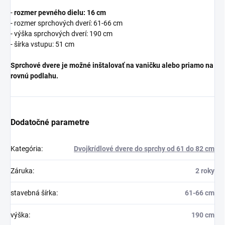
-
rozmer pevného dielu: 16 cm
- rozmer sprchových dverí: 61-66 cm
- výška sprchových dverí: 190 cm
- šírka vstupu: 51 cm
Sprchové dvere je možné inštalovať na vaničku alebo priamo na
rovnú podlahu.
Dodatočné parametre
Kategória
:
Dvojkrídlové dvere do sprchy od 61 do 82 cm
Záruka
:
2 roky
stavebná šírka
:
61-66 cm
výška
:
190 cm