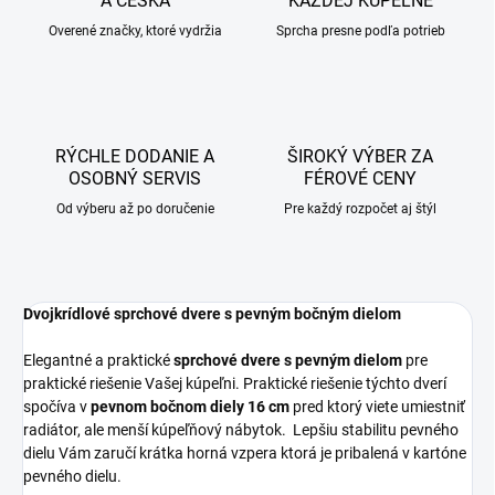
A ČESKA
KAŽDEJ KÚPEĽNE
Overené značky, ktoré vydržia
Sprcha presne podľa potrieb
RÝCHLE DODANIE A
ŠIROKÝ VÝBER ZA
OSOBNÝ SERVIS
FÉROVÉ CENY
Od výberu až po doručenie
Pre každý rozpočet aj štýl
Dvojkrídlové sprchové dvere s pevným bočným dielom
Elegantné a praktické
sprchové dvere s pevným dielom
pre
praktické riešenie Vašej kúpeľni. Praktické riešenie týchto dverí
spočíva v
pevnom bočnom diely 16 cm
pred ktorý viete umiestniť
radiátor, ale menší kúpeľňový nábytok. Lepšiu stabilitu pevného
dielu Vám zaručí krátka horná vzpera ktorá je pribalená v kartóne
pevného dielu.