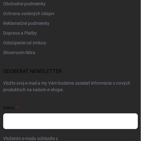
Obchodné podmienky
Ochrana osobných údajov
Reklamačné podmienky
Doprava a Platby
Odstúpenie od zmluvy
Showroom Nitra
ODOBERAŤ NEWSLETTER
Vložte svoj e-mail a my Vám budeme zasielať informácie o nových
produktoch na našom e-shope.
EMAIL
Vložením e-mailu súhlasíte s
podmienkami ochrany osobných údajov