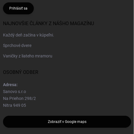
Prihlásiť sa
NAJNOVŠIE ČLÁNKY Z NÁŠHO MAGAZÍNU
Každý deň začína v kúpeľni.
Sprchové dvere
Vaničky z liateho mramoru
OSOBNÝ ODBER
Adresa:
Sanovo s.r.o
Na Priehon 298/2
Nitra 949 05
Zobraziť v Google maps