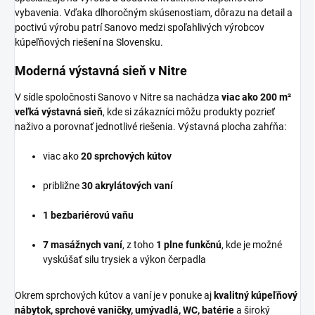
vybavenia. Vďaka dlhoročným skúsenostiam, dôrazu na detail a
poctivú výrobu patrí Sanovo medzi spoľahlivých výrobcov
kúpeľňových riešení na Slovensku.
Moderná výstavná sieň v Nitre
V sídle spoločnosti Sanovo v Nitre sa nachádza
viac ako 200 m²
veľká výstavná sieň
, kde si zákazníci môžu produkty pozrieť
naživo a porovnať jednotlivé riešenia. Výstavná plocha zahŕňa:
viac ako
20 sprchových kútov
približne
30 akrylátových vaní
1 bezbariérovú vaňu
7 masážnych vaní
, z toho
1 plne funkčnú
, kde je možné
vyskúšať silu trysiek a výkon čerpadla
Okrem sprchových kútov a vaní je v ponuke aj
kvalitný kúpeľňový
nábytok, sprchové vaničky, umývadlá, WC, batérie
a široký