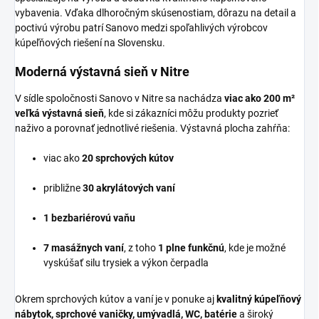
vybavenia. Vďaka dlhoročným skúsenostiam, dôrazu na detail a
poctivú výrobu patrí Sanovo medzi spoľahlivých výrobcov
kúpeľňových riešení na Slovensku.
Moderná výstavná sieň v Nitre
V sídle spoločnosti Sanovo v Nitre sa nachádza
viac ako 200 m²
veľká výstavná sieň
, kde si zákazníci môžu produkty pozrieť
naživo a porovnať jednotlivé riešenia. Výstavná plocha zahŕňa:
viac ako
20 sprchových kútov
približne
30 akrylátových vaní
1 bezbariérovú vaňu
7 masážnych vaní
, z toho
1 plne funkčnú
, kde je možné
vyskúšať silu trysiek a výkon čerpadla
Okrem sprchových kútov a vaní je v ponuke aj
kvalitný kúpeľňový
nábytok, sprchové vaničky, umývadlá, WC, batérie
a široký