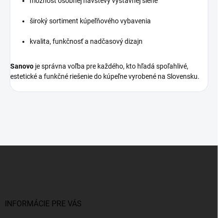
možnosť osobnej návštevy výstavnej siene
široký sortiment kúpeľňového vybavenia
kvalita, funkčnosť a nadčasový dizajn
Sanovo
je správna voľba pre každého, kto hľadá spoľahlivé,
estetické a funkčné riešenie do kúpeľne vyrobené na Slovensku.
Z
á
p
ä
t
i
INFORMÁCIE PRE VÁS
e