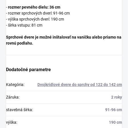
-
rozmer pevného dielu: 36 cm
- rozmer sprchových dverí: 91-96 cm
- výška sprchových dverí: 190 cm
- šírka vstupu: 81 cm
Sprchové dvere je možné inštalovať na vaničku alebo priamo na
rovnú podlahu.
Dodatočné parametre
Kategória
:
Dvojkrídlové dvere do sprchy od 122 do 142 cm
Záruka
:
2 roky
stavebná šírka
:
91-96 cm
výška
:
190 cm