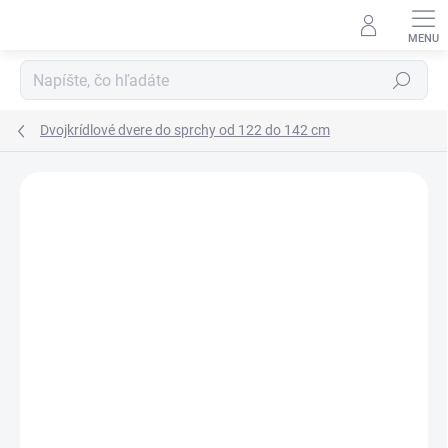
Prejsť
na
obsah
Hľadať
Dvojkrídlové dvere do sprchy od 122 do 142 cm
Neohodnotené
Podrobnosti hodnotenia
ZNAČKA:
SANOVO
AKCIA