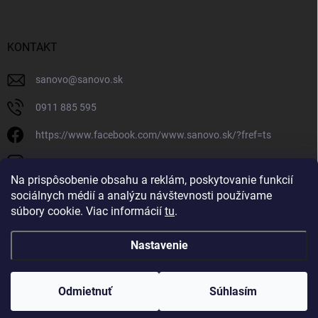
KONTAKT
sanovo
@
sanovo.sk
0911 885 595
https://www.facebook.com/www.sanovo.sk/?fref=ts
sanovo.sk
Na prispôsobenie obsahu a reklám, poskytovanie funkcií
sociálnych médií a analýzu návštevnosti používame
súbory cookie. Viac informácií
tu
.
Nastavenie
Copyright 2026
Sanovo.sk
. Všetky práva vyhradené.
|
Upraviť nastavenie
cookies
Odmietnuť
Súhlasím
Vytvoril Shoptet