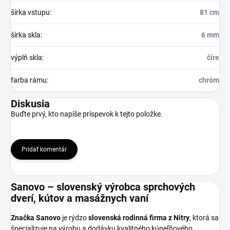
šírka vstupu
:
81 cm
šírka skla
:
6 mm
výplň skla
:
číre
farba rámu
:
chróm
Diskusia
Buďte prvý, kto napíše príspevok k tejto položke.
Pridať komentár
Sanovo – slovenský výrobca sprchových
dverí, kútov a masážnych vaní
Značka Sanovo
je rýdzo
slovenská rodinná firma z Nitry
, ktorá sa
špecializuje na výrobu a dodávku kvalitného kúpeľňového