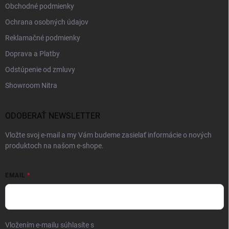
Obchodné podmienky
Ochrana osobných údajov
Reklamačné podmienky
Doprava a Platby
Odstúpenie od zmluvy
Showroom Nitra
ODOBERAŤ NEWSLETTER
Vložte svoj e-mail a my Vám budeme zasielať informácie o nových
produktoch na našom e-shope.
EMAIL
Vložením e-mailu súhlasíte s
podmienkami ochrany osobných údajov