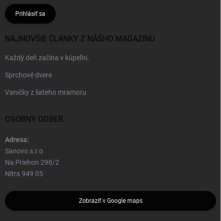
Prihlásiť sa
NAJNOVŠIE ČLÁNKY Z NÁŠHO MAGAZÍNU
Každý deň začína v kúpeľni.
Sprchové dvere
Vaničky z liateho mramoru
OSOBNÝ ODBER
Adresa:
Sanovo s.r.o
Na Priehon 298/2
Nitra 949 05
Zobraziť v Google maps