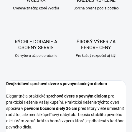
A ČESKA
KAŽDEJ KÚPEĽNE
Overené značky, ktoré vydržia
Sprcha presne podľa potrieb
RÝCHLE DODANIE A
ŠIROKÝ VÝBER ZA
OSOBNÝ SERVIS
FÉROVÉ CENY
Od výberu až po doručenie
Pre každý rozpočet aj štýl
Dvojkrídlové sprchové dvere s pevným bočným dielom
Elegantné a praktické
sprchové dvere s pevným dielom
pre
praktické riešenie Vašej kúpeľni. Praktické riešenie týchto dverí
spočíva v
pevnom bočnom diely 36 cm
pred ktorý viete umiestniť
radiátor, ale menší kúpeľňový nábytok. Lepšiu stabilitu pevného
dielu Vám zaručí krátka horná vzpera ktorá je pribalená v kartóne
pevného dielu.