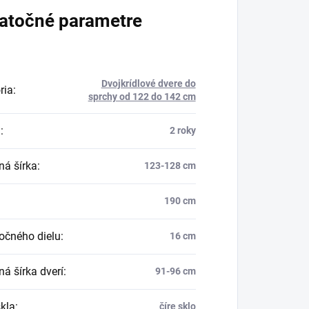
atočné parametre
Dvojkrídlové dvere do
ria
:
sprchy od 122 do 142 cm
a
:
2 roky
ná šírka
:
123-128 cm
190 cm
bočného dielu
:
16 cm
á šírka dverí
:
91-96 cm
skla
:
číre sklo