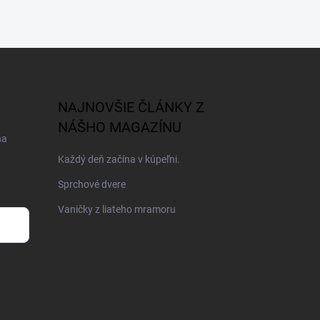
NAJNOVŠIE ČLÁNKY Z
NÁŠHO MAGAZÍNU
na
Každý deň začína v kúpeľni.
Sprchové dvere
Vaničky z liateho mramoru