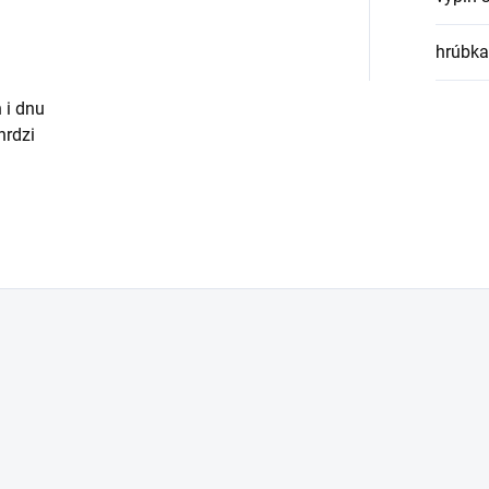
hrúbka
 i dnu
hrdzi