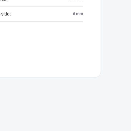
 skla
:
6 mm