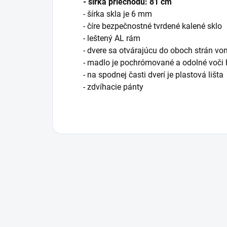
- šírka priechodu: 81 cm
- šírka skla je 6 mm
- číre bezpečnostné tvrdené kalené sklo
- leštený AL rám
- dvere sa otvárajúcu do oboch strán von
- madlo je pochrómované a odolné voči 
- na spodnej časti dverí je plastová lišta
- zdvíhacie pánty