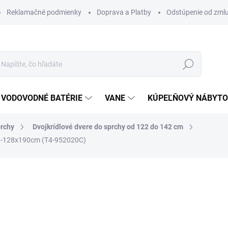
Reklamačné podmienky
Doprava a Platby
Odstúpenie od zml
Hľadať
VODOVODNÉ BATÉRIE
VANE
KÚPEĽŇOVÝ NÁBYT
prchy
Dvojkrídlové dvere do sprchy od 122 do 142 cm
123-128x190cm (T4-952020C)
otenia
ZNAČKA:
SANOVO
695 €
556 €