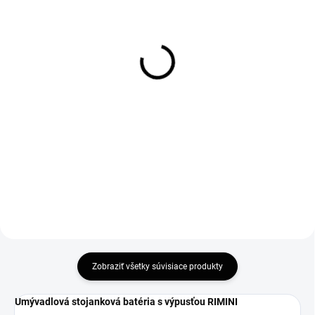
SKLADOM
SKLADOM
Hranatý click-clack
Oválny click-clack
celokovový chrómový s
celokovový chrómový s
prepadom
prepadom
12 €
12 €
9,76 € bez DPH
9,76 € bez DPH
Do košíka
Do košíka
Zobraziť všetky súvisiace produkty
Umývadlová stojanková batéria s výpusťou RIMINI