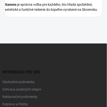
Sanovo
je správna voľba pre každého, kto hľadá spoľahlivé,
estetické a funkčné riešenie do kúpeľne vyrobené na Slovensku.
Z
á
p
ä
t
i
INFORMÁCIE PRE VÁS
e
Obchodné podmienky
Ochrana osobných údajov
Reklamačné podmienky
Doprava a Platby