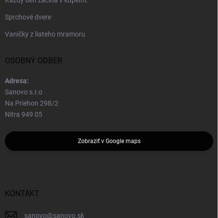
Sprchové dvere
Vaničky z liateho mramoru
OSOBNÝ ODBER
Adresa:
Sanovo s.r.o
Na Priehon 298/2
Nitra 949 05
Zobraziť v Google maps
KONTAKT
sanovo
@
sanovo.sk