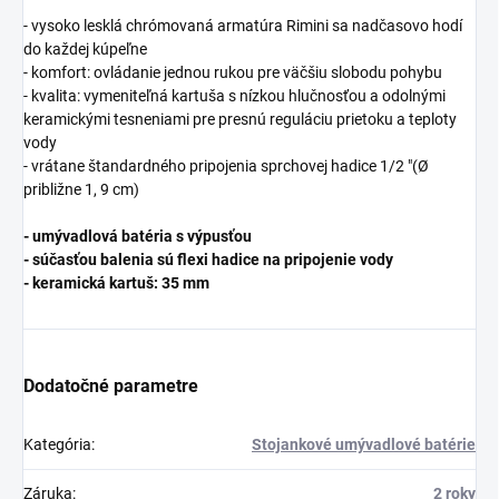
- vysoko lesklá chrómovaná armatúra Rimini sa nadčasovo hodí
do každej kúpeľne
- komfort: ovládanie jednou rukou pre väčšiu slobodu pohybu
- kvalita: vymeniteľná kartuša s nízkou hlučnosťou a odolnými
keramickými tesneniami pre presnú reguláciu prietoku a teploty
vody
- vrátane štandardného pripojenia sprchovej hadice 1/2 "(Ø
približne 1, 9 cm)
- umývadlová batéria s výpusťou
- súčasťou balenia sú flexi hadice na pripojenie vody
- keramická kartuš: 35 mm
Dodatočné parametre
Kategória
:
Stojankové umývadlové batérie
Záruka
:
2 roky