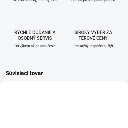
Overené značky, ktoré vydržia
Sprcha presne podľa potrieb
RÝCHLE DODANIE A
ŠIROKÝ VÝBER ZA
OSOBNÝ SERVIS
FÉROVÉ CENY
Od výberu až po doručenie
Pre každý rozpočet aj štýl
Súvisiaci tovar
AKCIA
AKCIA