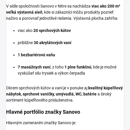
V sídle spoločnosti Sanovo v Nitre sa nachádza
viac ako 200 m²
veľká výstavná sieň
, kde si zákazníci môžu produkty pozrieť
naživo a porovnať jednotlivé riešenia. Výstavná plocha zahŕňa:
viac ako
20 sprchových kútov
približne
30 akrylátových vaní
1 bezbariérovú vaňu
7 masážnych vaní
, z toho
1 plne funkčnú
, kde je možné
vyskúšať silu trysiek a výkon čerpadla
Okrem sprchových kútov a vaní je v ponuke aj
kvalitný kúpeľňový
nábytok, sprchové vaničky, umývadlá, WC, batérie
a široký
sortiment kúpeľňového príslušenstva.
Hlavné portfólio značky Sanovo
Hlavným zameraním značky Sanovo je: