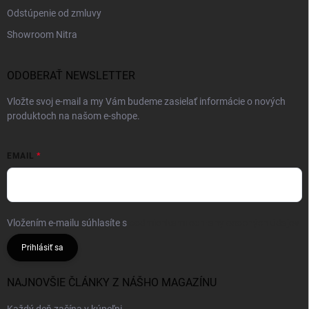
Odstúpenie od zmluvy
Showroom Nitra
ODOBERAŤ NEWSLETTER
Vložte svoj e-mail a my Vám budeme zasielať informácie o nových
produktoch na našom e-shope.
EMAIL
Vložením e-mailu súhlasíte s
podmienkami ochrany osobných údajov
Prihlásiť sa
NAJNOVŠIE ČLÁNKY Z NÁŠHO MAGAZÍNU
Každý deň začína v kúpeľni.