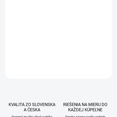
79 €
63,20 €
51,38 € bez DPH
Jednotková
SKLADOM
cena:
−
+
Pridať do košíka
DETAILNÉ INFORMÁCIE
OPÝTAŤ SA
STRÁŽIŤ
KVALITA ZO SLOVENSKA
RIEŠENIA NA MIERU DO
A ČESKA
KAŽDEJ KÚPEĽNE