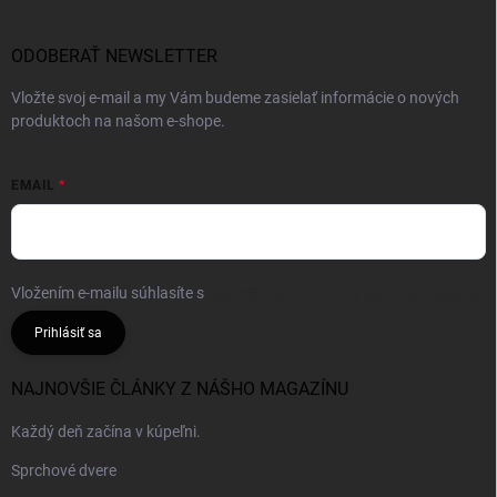
ODOBERAŤ NEWSLETTER
Vložte svoj e-mail a my Vám budeme zasielať informácie o nových
produktoch na našom e-shope.
EMAIL
Vložením e-mailu súhlasíte s
podmienkami ochrany osobných údajov
Prihlásiť sa
NAJNOVŠIE ČLÁNKY Z NÁŠHO MAGAZÍNU
Každý deň začína v kúpeľni.
Sprchové dvere