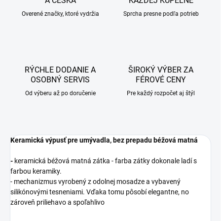
A ČESKA
KAŽDEJ KÚPEĽNE
Overené značky, ktoré vydržia
Sprcha presne podľa potrieb
RÝCHLE DODANIE A
ŠIROKÝ VÝBER ZA
OSOBNÝ SERVIS
FÉROVÉ CENY
Od výberu až po doručenie
Pre každý rozpočet aj štýl
Keramická výpusť pre umývadla, bez prepadu béžová matná
-
keramická béžová matná zátka - farba zátky dokonale ladí s
farbou keramiky.
- mechanizmus vyrobený z odolnej mosadze a vybavený
silikónovými tesneniami. Vďaka tomu pôsobí elegantne, no
zároveň priliehavo a spoľahlivo