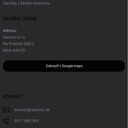
Vaničky z liateho mramoru
OSOBNÝ ODBER
Adresa:
Sanovo s.r.o
Na Priehon 298/2
Nitra 949 05
Zobraziť v Google maps
KONTAKT
sanovo
@
sanovo.sk
0911 885 595