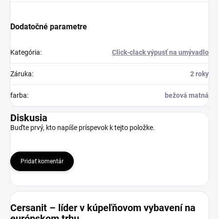
Dodatočné parametre
Kategória
:
Click-clack výpusť na umývadlo
Záruka
:
2 roky
farba
:
bežová matná
Diskusia
Buďte prvý, kto napíše príspevok k tejto položke.
Pridať komentár
Cersanit – líder v kúpeľňovom vybavení na
európskom trhu