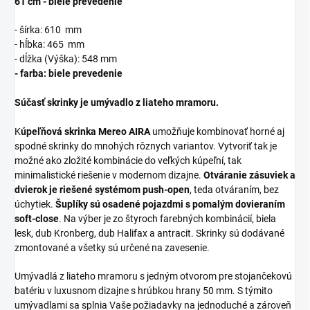
61 cm - biele prevedenie
- š
írka: 6
10 mm
- hĺbka:
465 mm
- dĺžka (Výška):
548 mm
- farba: biele prevedenie
Súčasť skrinky je umývadlo z liateho mramoru.
K
úpeľňová skrinka Mereo AIRA
umožňuje kombinovať horné aj
spodné skrinky do mnohých rôznych variantov. Vytvoriť tak je
možné ako zložité kombinácie do veľkých kúpeľní, tak
minimalistické riešenie v modernom dizajne.
Otváranie zásuviek a
dvierok je riešené systémom push-open
, teda otváraním, bez
úchytiek.
Šuplíky sú osadené pojazdmi s pomalým dovieraním
soft-close
. Na výber je zo štyroch farebných kombinácií, biela
lesk, dub Kronberg, dub Halifax a antracit. Skrinky sú dodávané
zmontované a všetky sú určené na zavesenie.
Umývadlá z liateho mramoru s jedným otvorom pre stojančekovú
batériu v luxusnom dizajne s hrúbkou hrany 50 mm. S týmito
umývadlami sa splnia Vaše požiadavky na jednoduché a zároveň