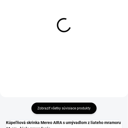
SKLADOM
SKLADOM
SCHÜTTE umývadlová
Umývadlová stojanková
batéria STILO
batéria Mereo VIANA
103,20 €
79 €
83,90 € bez DPH
64,23 € bez DPH
Do košíka
Do košíka
Zobraziť všetky súvisiace produkty
Kúpeľňová skrinka Mereo AIRA s umývadlom z liateho mramoru