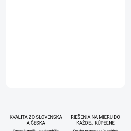
553 €
449,59 € bez DPH
Jednotková
DOBA DODANIA DO 7 PRACOVNÝCH DNÍ
cena:
−
+
Pridať do košíka
DETAILNÉ INFORMÁCIE
OPÝTAŤ SA
STRÁŽIŤ
KVALITA ZO SLOVENSKA
RIEŠENIA NA MIERU DO
A ČESKA
KAŽDEJ KÚPEĽNE