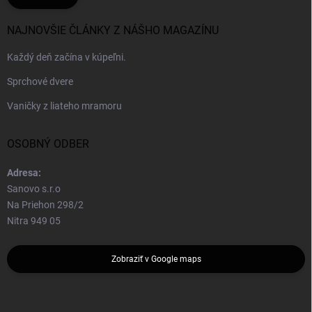
NAJNOVŠIE ČLÁNKY Z NÁŠHO MAGAZÍNU
Každý deň začína v kúpeľni.
Sprchové dvere
Vaničky z liateho mramoru
OSOBNÝ ODBER
Adresa:
Sanovo s.r.o
Na Priehon 298/2
Nitra 949 05
Zobraziť v Google maps