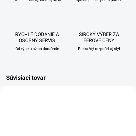
Overené značky, ktoré vydržia
Sprcha presne podľa potrieb
RÝCHLE DODANIE A
ŠIROKÝ VÝBER ZA
OSOBNÝ SERVIS
FÉROVÉ CENY
Od výberu až po doručenie
Pre každý rozpočet aj štýl
Súvisiaci tovar
AKCIA