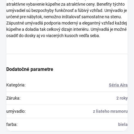
atraktívne vybavenie kúpeľne za atraktívne ceny. Benefity týchto
umývadiel sú bezpochyby funkčnosť a ľúbivý vzhľad. Umývadlo je
určené pre nábytok, nemožno inštalovať samostatne na stenu.
Zápustné umývadlá podporia moderný a elegantný vzhľad každej
kúpeľne a doladia tak celkový dizajn interiéru. Umývadlá je možné
osadiť do dosky aj vo viacerých kusoch vedľa seba.
Dodatočné parametre
Kategória
:
Séria Aira
Záruka
:
2 roky
umývadlo
:
z liateho mramoru
farba
:
biela