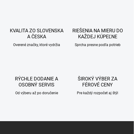
n
d
k
a
o
c
v
i
a
e
KVALITA ZO SLOVENSKA
RIEŠENIA NA MIERU DO
n
p
A ČESKA
KAŽDEJ KÚPEĽNE
r
i
v
Overené značky, ktoré vydržia
Sprcha presne podľa potrieb
e
k
y
v
ý
p
RÝCHLE DODANIE A
i
ŠIROKÝ VÝBER ZA
s
OSOBNÝ SERVIS
FÉROVÉ CENY
u
Od výberu až po doručenie
Pre každý rozpočet aj štýl
Z
á