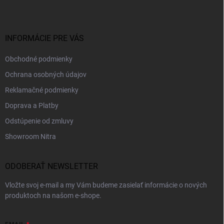
p
ä
t
i
INFORMÁCIE PRE VÁS
e
Obchodné podmienky
Ochrana osobných údajov
Reklamačné podmienky
Doprava a Platby
Odstúpenie od zmluvy
Showroom Nitra
ODOBERAŤ NEWSLETTER
Vložte svoj e-mail a my Vám budeme zasielať informácie o nových
produktoch na našom e-shope.