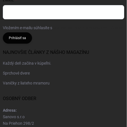
EMAIL
Vložením e-mailu súhlasíte s
podmienkami ochrany osobných údajov
Prihlásiť sa
NAJNOVŠIE ČLÁNKY Z NÁŠHO MAGAZÍNU
Každý deň začína v kúpeľni.
Sprchové dvere
Vaničky z liateho mramoru
OSOBNÝ ODBER
Adresa:
Sanovo s.r.o
Na Priehon 298/2