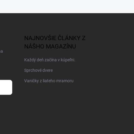
NAJNOVŠIE ČLÁNKY Z
NÁŠHO MAGAZÍNU
na
Každý deň začína v kúpeľni.
Sprchové dvere
Vaničky z liateho mramoru