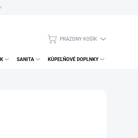
uvy
Showroom Nitra
PRÁZDNY KOŠÍK
NÁKUPNÝ
KOŠÍK
OK
SANITA
KÚPEĽŇOVÉ DOPLNKY