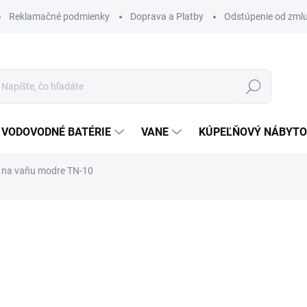
Reklamačné podmienky
Doprava a Platby
Odstúpenie od zml
Hľadať
VODOVODNÉ BATÉRIE
VANE
KÚPEĽŇOVÝ NÁBYT
 na vaňu modre TN-10
otenia
ZNAČKA:
SANOVO
18 €
14,40 €
11,71 € bez DPH