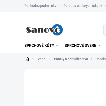
Prejsť
Obchodné podmienky
Ochrana osobných údajov
na
obsah
SPRCHOVÉ KÚTY
SPRCHOVÉ DVERE
Domov
Vane
Panely a prislušenstvo
Madlo
Neohodnotené
Podrobnosti hodn
AKCIA