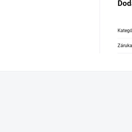
Dod
Kategó
Záruk