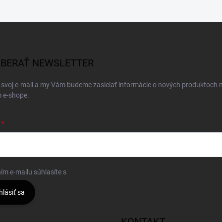
BERAŤ NEWSLETTER
 svoj e-mail a my Vám budeme zasielať informácie o nových produktoch 
 e-shope.
ím e-mailu súhlasíte s
podmienkami ochrany osobných údajov
hlásiť sa
KONTAKT