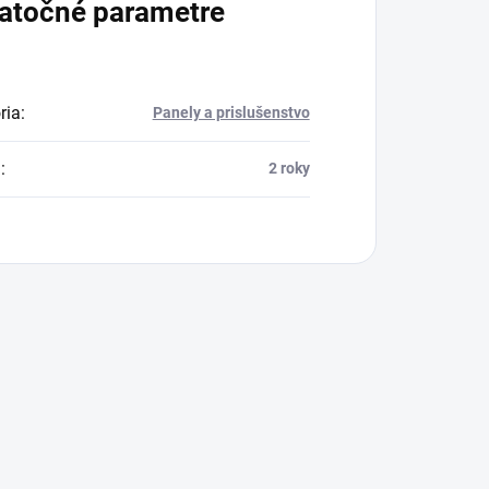
atočné parametre
ria
:
Panely a prislušenstvo
a
:
2 roky