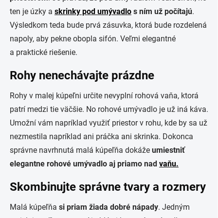
ten je úzky a
skrinky pod umývadlo
s ním už počítajú
.
Výsledkom teda bude prvá zásuvka, ktorá bude rozdelená
napoly, aby pekne obopla sifón. Veľmi elegantné
a praktické riešenie.
Rohy nenechávajte prázdne
Rohy v malej kúpeľni určite nevyplní rohová vaňa, ktorá
patrí medzi tie väčšie. No rohové umývadlo je už iná káva.
Umožní vám napríklad využiť priestor v rohu, kde by sa už
nezmestila napríklad ani práčka ani skrinka. Dokonca
správne navrhnutá malá kúpeľňa dokáže
umiestniť
elegantne rohové umývadlo aj priamo nad
vaňu.
Skombinujte správne tvary a rozmery
Malá kúpeľňa
si priam žiada dobré nápady
. Jedným