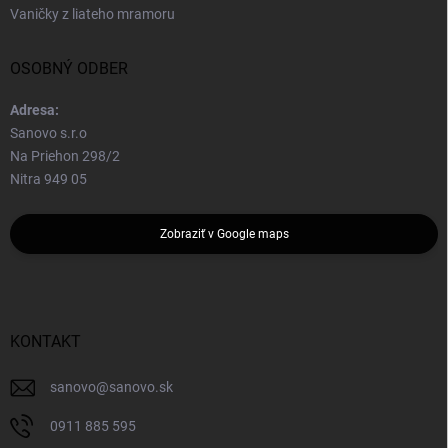
Vaničky z liateho mramoru
OSOBNÝ ODBER
Adresa:
Sanovo s.r.o
Na Priehon 298/2
Nitra 949 05
Zobraziť v Google maps
KONTAKT
sanovo
@
sanovo.sk
0911 885 595