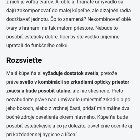
z nich je voľba tvarov. Aj oblé aj hranaté umývadlo sa
dajú zakomponovať do malej kúpeľne, ale dizajnéri radia
dodržiavať jednotu. Čo to znamená? Nekombinovať oblé
tvary s hranami na tak malom priestore. Nebude to
pôsobiť esteticky dobre, hoci by ste všetko príjemne
upratali do funkčného celku.
Rozsvieťte
Malá kúpeľňa si
vyžaduje dostatok svetla
, pretože
práve
svetlo v kombinácii so zrkadlami opticky priestor
zväčší a bude pôsobiť útulne
, ale nie stiesnene. Preto
nezabudnite práve nad umývadlo umiestniť zrkadlo a po
jeho bokoch, alebo z vrchnej časti, pridať minimálne dva
bočné zdroje osvetlenia okrem hlavného. Kúpeľňa bude
pôsobiť estetickejšie a čo je dôležité, osvetlenie oceníte aj
pri každodennej hygiene a líčení.