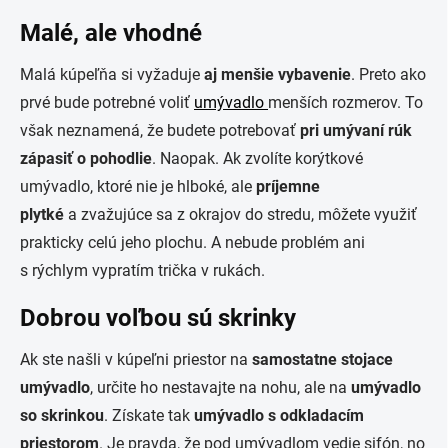
Malé, ale vhodné
Malá kúpeľňa si vyžaduje
aj menšie vybavenie
. Preto ako
prvé bude potrebné voliť
umývadlo
menších rozmerov. To
však neznamená, že budete potrebovať
pri umývaní rúk
zápasiť o pohodlie
. Naopak. Ak zvolíte korýtkové
umývadlo, ktoré nie je hlboké, ale
príjemne
plytké
a zvažujúce sa z okrajov do stredu, môžete využiť
prakticky celú jeho plochu. A nebude problém ani
s rýchlym vypratím trička v rukách.
Dobrou voľbou sú skrinky
Ak ste našli v kúpeľni priestor na
samostatne stojace
umývadlo
, určite ho nestavajte na nohu, ale na
umývadlo
so skrinkou
. Získate tak
umývadlo s odkladacím
priestorom
. Je pravda, že pod umývadlom vedie sifón, no