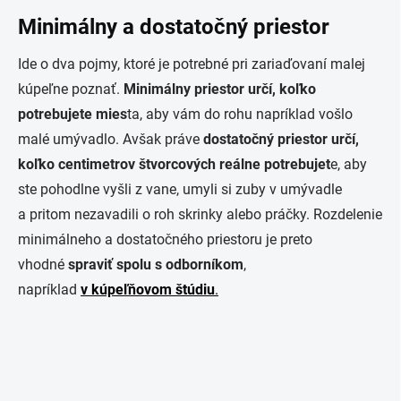
Minimálny a dostatočný priestor
Ide o dva pojmy, ktoré je potrebné pri zariaďovaní malej
kúpeľne poznať.
Minimálny priestor určí, koľko
potrebujete mies
ta, aby vám do rohu napríklad vošlo
malé umývadlo. Avšak práve
dostatočný priestor určí,
koľko centimetrov štvorcových reálne potrebujet
e, aby
ste pohodlne vyšli z vane, umyli si zuby v umývadle
a pritom nezavadili o roh skrinky alebo práčky. Rozdelenie
minimálneho a dostatočného priestoru je preto
vhodné
spraviť spolu s odborníkom
,
napríklad
v kúpeľňovom štúdiu
.