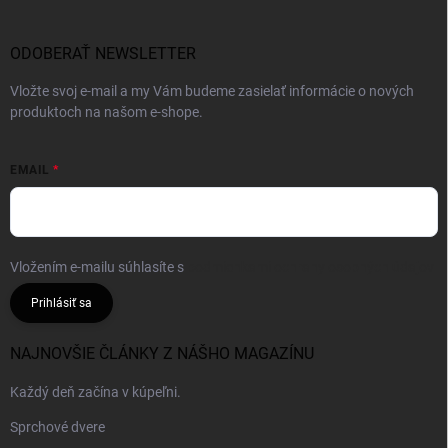
ODOBERAŤ NEWSLETTER
Vložte svoj e-mail a my Vám budeme zasielať informácie o nových
produktoch na našom e-shope.
EMAIL
Vložením e-mailu súhlasíte s
podmienkami ochrany osobných údajov
Prihlásiť sa
NAJNOVŠIE ČLÁNKY Z NÁŠHO MAGAZÍNU
Každý deň začína v kúpeľni.
Sprchové dvere