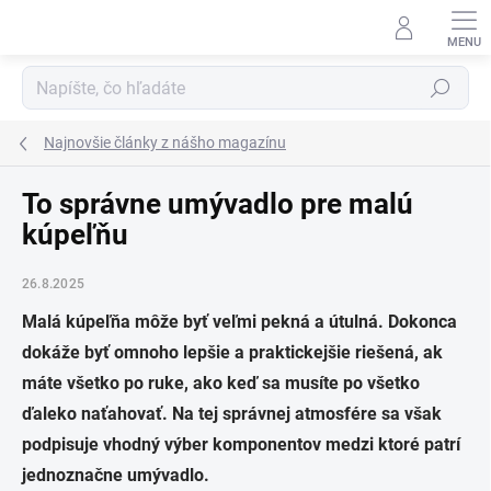
Prejsť
na
obsah
Hľadať
Najnovšie články z nášho magazínu
To správne umývadlo pre malú
kúpeľňu
26.8.2025
Malá kúpeľňa môže byť veľmi pekná a útulná. Dokonca
dokáže byť omnoho lepšie a praktickejšie riešená, ak
máte všetko po ruke, ako keď sa musíte po všetko
ďaleko naťahovať. Na tej správnej atmosfére sa však
podpisuje vhodný výber komponentov medzi ktoré patrí
jednoznačne umývadlo.