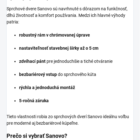
Sprchové dvere Sanovo sú navrhnuté s dôrazom na funkčnosť,
dlhú životnosť a komfort používania. Medzi ich hlavné výhody
patria:
robustný rám v chrómovanej úprave
nastaviteľnosť stavebnej šírky až o 5 cm
zdvíhací pánt
pre jednoduchšie a tiché otváranie
bezbariérový vstup
do sprchového kúta
rýchla a jednoduchá montáž
5-ročná záruka
Tieto vlastnosti robia zo sprchových dverí Sanovo ideálnu voľbu
pre moderné aj bezbariérové kúpeľne.
Prečo si vybrať Sanovo?