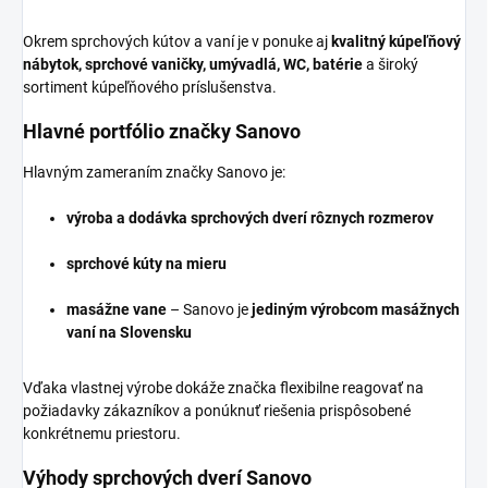
Okrem sprchových kútov a vaní je v ponuke aj
kvalitný kúpeľňový
nábytok, sprchové vaničky, umývadlá, WC, batérie
a široký
sortiment kúpeľňového príslušenstva.
Hlavné portfólio značky Sanovo
Hlavným zameraním značky Sanovo je:
výroba a dodávka sprchových dverí rôznych rozmerov
sprchové kúty na mieru
masážne vane
– Sanovo je
jediným výrobcom masážnych
vaní na Slovensku
Vďaka vlastnej výrobe dokáže značka flexibilne reagovať na
požiadavky zákazníkov a ponúknuť riešenia prispôsobené
konkrétnemu priestoru.
Výhody sprchových dverí Sanovo