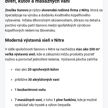
dverí, kútov a masážnych vaní
Značka Sanovo
je rýdzo
slovenská rodinná firma z Nitry
, ktorá sa
špecializuje na výrobu a dodávku kvalitného kúpeľňového
vybavenia. Vďaka dlhoročným skúsenostiam, dôrazu na detail a
poctivú výrobu patrí Sanovo medzi spoľahlivých výrobcov
kúpeľňových riešení na Slovensku.
Moderná výstavná sieň v Nitre
V sídle spoločnosti Sanovo v Nitre sa nachádza
viac ako 200 m²
veľká výstavná sieň
, kde si zákazníci môžu produkty pozrieť
naživo a porovnať jednotlivé riešenia. Výstavná plocha zahŕňa:
viac ako
20 sprchových kútov
približne
30 akrylátových vaní
1 bezbariérovú vaňu
7 masážnych vaní
, z toho
1 plne funkčnú
, kde je možné
vyskúšať silu trysiek a výkon čerpadla