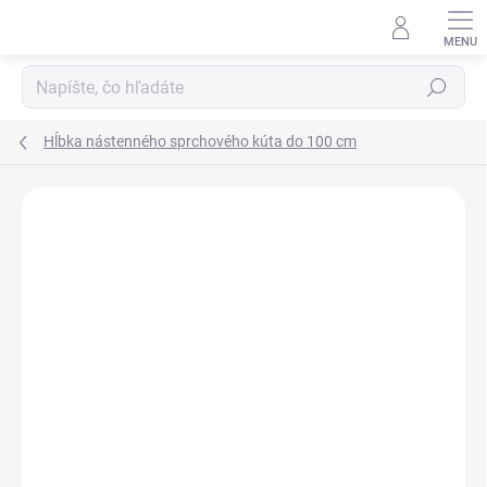
Prejsť
na
obsah
Hľadať
Hĺbka nástenného sprchového kúta do 100 cm
Neohodnotené
Podrobnosti hodnotenia
ZNAČKA:
SANOVO
AKCIA