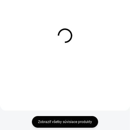
SKLADOM
SKLADOM
Vogi. Ceramic 70 -
Vogi. Ceramic 80 -
nerezový sprchový žľab
nerezový sprchový žľab
70 cm (RD70set)
80 cm (RD80set)
120 €
125 €
97,56 € bez DPH
101,63 € bez DPH
Do košíka
Do košíka
Zobraziť všetky súvisiace produkty