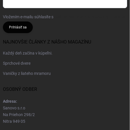
Vložením e-mailu súhlasíte s
podmienkami ochrany osobných údajov
Prihlásiť sa
NAJNOVŠIE ČLÁNKY Z NÁŠHO MAGAZÍNU
Každý deň začína v kúpeľni.
Sprchové dvere
Vaničky z liateho mramoru
OSOBNÝ ODBER
Adresa:
Sanovo s.r.o
Na Priehon 298/2
Nitra 949 05