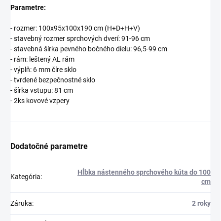
Parametre:
- rozmer: 100x95x100x190 cm (H+D+H+V)
- stavebný rozmer sprchových dverí: 91-96 cm
- stavebná šírka pevného bočného dielu: 96,5-99 cm
- rám: leštený AL rám
- výplň: 6 mm číre sklo
- tvrdené bezpečnostné sklo
- šírka vstupu: 81 cm
- 2ks kovové vzpery
Dodatočné parametre
Hĺbka nástenného sprchového kúta do 100
Kategória
:
cm
Záruka
:
2 roky