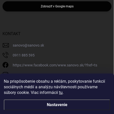
Zobraziť v Google maps
KONTAKT
sanovo
@
sanovo.sk
0911 885 595
https://www.facebook.com/www.sanovo.sk/?fref=ts
sanovo.sk
Na prispôsobenie obsahu a reklám, poskytovanie funkcií
sociálnych médií a analýzu návštevnosti používame
súbory cookie. Viac informácií
tu
.
Nastavenie