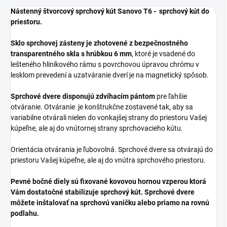
Nástenný štvorcový sprchový kút Sanovo T6 - sprchový kút do
priestoru.
Sklo sprchovej zásteny je zhotovené z bezpečnostného
transparentného skla s hrúbkou 6 mm
, ktoré je vsadené do
lešteného hliníkového rámu s povrchovou úpravou chrómu v
lesklom prevedení a uzatváranie dverí je na magnetický spôsob.
Sprchové dvere disponujú zdvíhacím pántom
pre ľahšie
otváranie. Otváranie je konštrukčne zostavené tak, aby sa
variabilne otvárali nielen do vonkajšej strany do priestoru Vašej
kúpeľne, ale aj do vnútornej strany sprchovacieho kútu.
Orientácia otvárania je ľubovolná. Sprchové dvere sa otvárajú do
priestoru Vašej kúpeľne, ale aj do vnútra sprchového priestoru.
Pevné bočné diely sú fixované kovovou hornou vzperou ktorá
Vám dostatočné stabilizuje sprchový kút.
Sprchové dvere
môžete inštalovať na sprchovú vaničku alebo priamo na rovnú
podlahu.