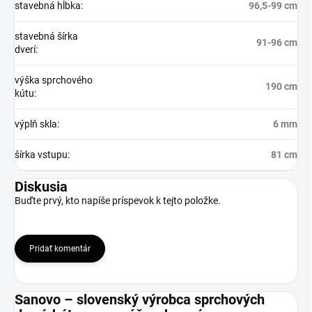
stavebná hĺbka
:
96,5-99 cm
stavebná šírka
91-96 cm
dverí
:
výška sprchového
190 cm
kútu
:
výplň skla
:
6 mm
šírka vstupu
:
81 cm
Diskusia
Buďte prvý, kto napíše príspevok k tejto položke.
Pridať komentár
Sanovo – slovenský výrobca sprchových