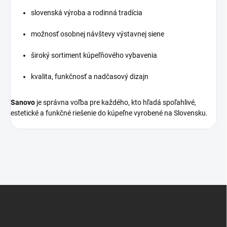
slovenská výroba a rodinná tradícia
možnosť osobnej návštevy výstavnej siene
široký sortiment kúpeľňového vybavenia
kvalita, funkčnosť a nadčasový dizajn
Sanovo
je správna voľba pre každého, kto hľadá spoľahlivé,
estetické a funkčné riešenie do kúpeľne vyrobené na Slovensku.
Z
á
p
ä