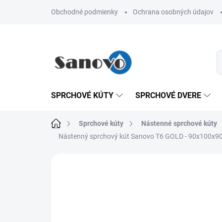
Prejsť
Obchodné podmienky
Ochrana osobných údajov
na
obsah
SPRCHOVÉ KÚTY
SPRCHOVÉ DVERE
Domov
Sprchové kúty
Nástenné sprchové kúty
Nástenný sprchový kút Sanovo T6 GOLD - 90x100x
Neohodnotené
Podrobnosti hodn
AKCIA
VÝPREDAJ