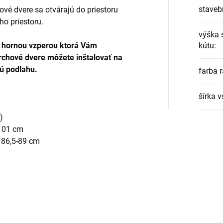
staveb
ové dvere sa otvárajú do priestoru
ho priestoru.
výška 
u hornou vzperou ktorá Vám
kútu
:
rchové dvere môžete inštalovať na
ú podlahu.
farba 
šírka 
)
-101 cm
 86,5-89 cm