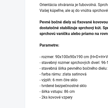
Orientácia otvárania je ľubovolná. Sprch
Vašej kúpeľne, ale aj do vnútra sprchové
Pevné bočné diely sú fixované kovovo
dostatočné stabilizuje sprchový kút.
Sp
sprchovú vaničku alebo priamo na rovn
Parametre:
- rozmer: 90x100x90x190 cm (H+D+H+V
- stavebný rozmer sprchových dverí: 96
- stavebná šírka pevného bočného dielu:
- farba rámu: zlata satinová
- výplň: 6 mm číre sklo
- tvrdené bezpečnostné sklo
- šírka vstupu: 86 cm
- 2ks kovové vzpery