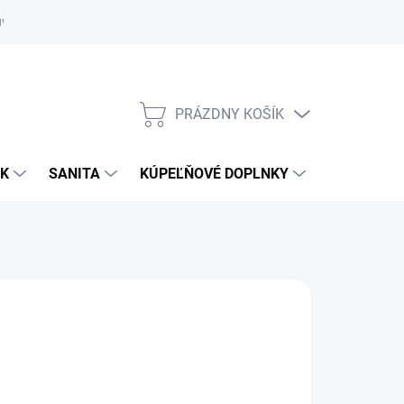
uvy
Showroom Nitra
PRÁZDNY KOŠÍK
NÁKUPNÝ
KOŠÍK
OK
SANITA
KÚPEĽŇOVÉ DOPLNKY