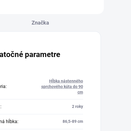
Značka
atočné parametre
Hĺbka nástenného
ria
:
sprchového kúta do 90
cm
a
:
2 roky
ná hĺbka
:
86,5-89 cm