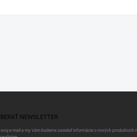
BERAŤ NEWSLETTER
 svoj e-mail a my Vám budeme zasielať informácie o nových produktoch 
 e-shope.