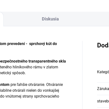
Diskusia
tom prevedení - sprchový kút do
Dod
 bezpečnostného transparentného skla
ešteného hliníkového rámu v zlatom
Kategó
netický spôsob.
ántom
pre ľahšie otváranie. Otváranie
Záruk
iabilne otvárali nielen do vonkajšej
j do vnútornej strany sprchovacieho
staveb