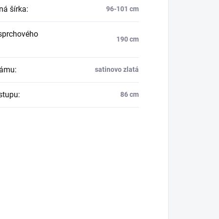
ná šírka
:
96-101 cm
sprchového
190 cm
rámu
:
satinovo zlatá
vstupu
:
86 cm