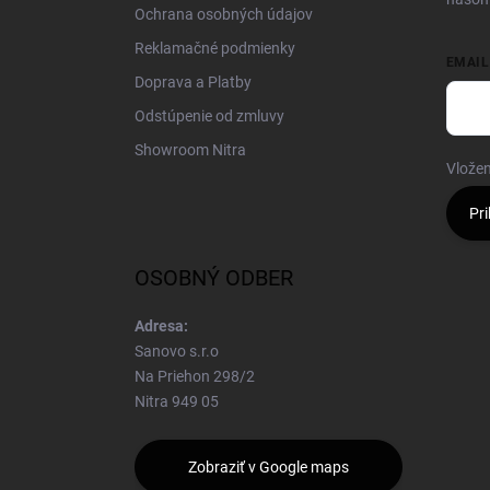
Ochrana osobných údajov
Reklamačné podmienky
EMAIL
Doprava a Platby
Odstúpenie od zmluvy
Showroom Nitra
Vložen
Pri
OSOBNÝ ODBER
Adresa:
Sanovo s.r.o
Na Priehon 298/2
Nitra 949 05
Zobraziť v Google maps