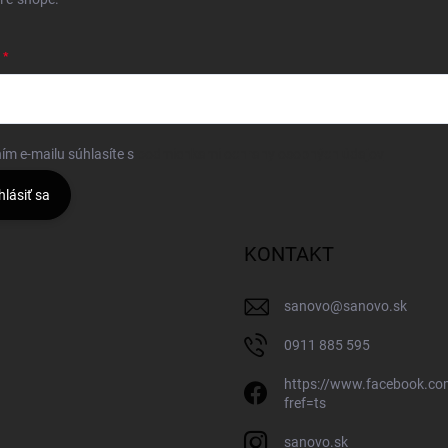
ím e-mailu súhlasíte s
podmienkami ochrany osobných údajov
hlásiť sa
KONTAKT
sanovo
@
sanovo.sk
0911 885 595
https://www.facebook.c
fref=ts
sanovo.sk