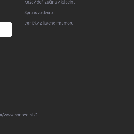
Každý deň začína v kúpeľni.
Sprchové dvere
Vaničky z liateho mramoru
om/www.sanovo.sk/?