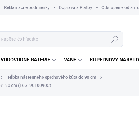
Reklamačné podmienky
Doprava a Platby
Odstúpenie od zml
Hľadať
VODOVODNÉ BATÉRIE
VANE
KÚPEĽŇOVÝ NÁBYT
Hĺbka nástenného sprchového kúta do 90 cm
90x190 cm (T6G_9010090C)
otenia
ZNAČKA:
SANOVO
819 €
655,20 €