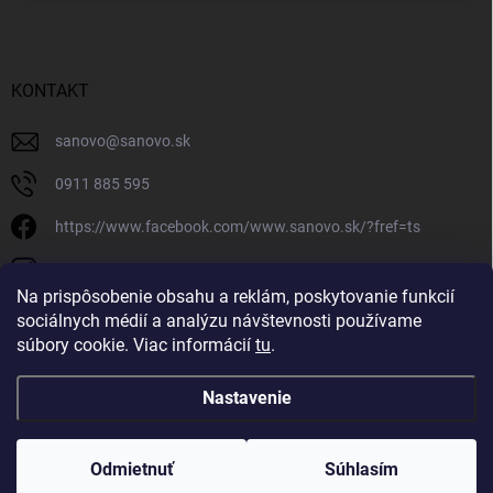
KONTAKT
sanovo
@
sanovo.sk
0911 885 595
https://www.facebook.com/www.sanovo.sk/?fref=ts
sanovo.sk
Na prispôsobenie obsahu a reklám, poskytovanie funkcií
sociálnych médií a analýzu návštevnosti používame
súbory cookie. Viac informácií
tu
.
Nastavenie
Copyright 2026
Sanovo.sk
. Všetky práva vyhradené.
|
Upraviť nastavenie
cookies
Odmietnuť
Súhlasím