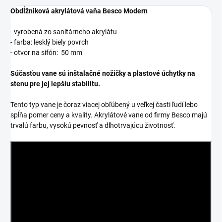
Obdĺžniková akrylátová vaňa Besco Modern
- vyrobená zo sanitárneho akrylátu
- farba: lesklý biely povrch
- otvor na sifón: 50 mm
Súčasťou vane sú inštalačné nožičky a plastové úchytky na
stenu pre jej lepšiu stabilitu.
Tento typ vane je čoraz viacej obľúbený u veľkej časti ľudí lebo
spĺňa pomer ceny a kvality. Akrylátové vane od firmy Besco majú
trvalú farbu, vysokú pevnosť a dlhotrvajúcu životnosť.