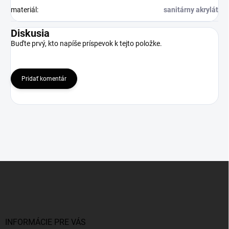
materiál
:
sanitárny akrylát
Diskusia
Buďte prvý, kto napíše príspevok k tejto položke.
Pridať komentár
Z
á
p
ä
t
i
INFORMÁCIE PRE VÁS