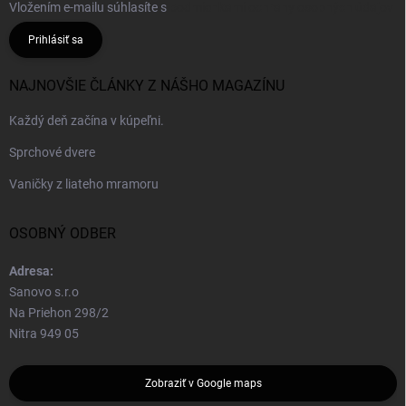
Vložením e-mailu súhlasíte s
podmienkami ochrany osobných údajov
Prihlásiť sa
NAJNOVŠIE ČLÁNKY Z NÁŠHO MAGAZÍNU
Každý deň začína v kúpeľni.
Sprchové dvere
Vaničky z liateho mramoru
OSOBNÝ ODBER
Adresa:
Sanovo s.r.o
Na Priehon 298/2
Nitra 949 05
Zobraziť v Google maps