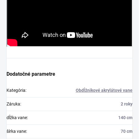
Dodatočné parametre
Kategória
:
Obdĺžnikové akrylátové vane
Záruka
:
2 roky
dĺžka vane
:
140 cm
šírka vane
:
70 cm