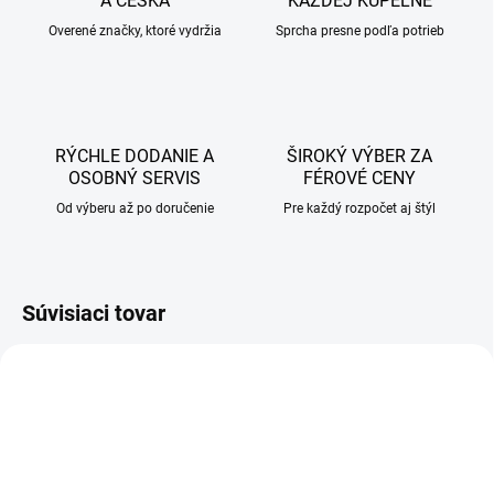
A ČESKA
KAŽDEJ KÚPEĽNE
Overené značky, ktoré vydržia
Sprcha presne podľa potrieb
RÝCHLE DODANIE A
ŠIROKÝ VÝBER ZA
OSOBNÝ SERVIS
FÉROVÉ CENY
Od výberu až po doručenie
Pre každý rozpočet aj štýl
Súvisiaci tovar
AKCIA
AKCIA