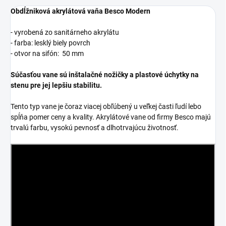
Obdĺžniková akrylátová vaňa Besco Modern
- vyrobená zo sanitárneho akrylátu
- farba: lesklý biely povrch
- otvor na sifón: 50 mm
Súčasťou vane sú inštalačné nožičky a plastové úchytky na
stenu pre jej lepšiu stabilitu.
Tento typ vane je čoraz viacej obľúbený u veľkej časti ľudí lebo
spĺňa pomer ceny a kvality. Akrylátové vane od firmy Besco majú
trvalú farbu, vysokú pevnosť a dlhotrvajúcu životnosť.