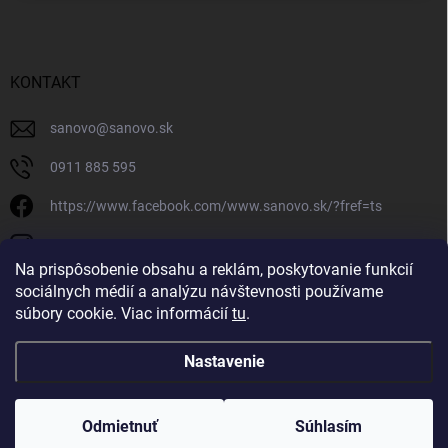
KONTAKT
sanovo
@
sanovo.sk
0911 885 595
https://www.facebook.com/www.sanovo.sk/?fref=ts
sanovo.sk
Na prispôsobenie obsahu a reklám, poskytovanie funkcií
sociálnych médií a analýzu návštevnosti používame
súbory cookie. Viac informácií
tu
.
Nastavenie
Copyright 2026
Sanovo.sk
. Všetky práva vyhradené.
|
Upraviť nastavenie
cookies
Odmietnuť
Súhlasím