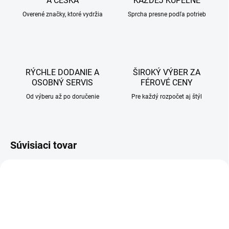
A ČESKA
KAŽDEJ KÚPEĽNE
Overené značky, ktoré vydržia
Sprcha presne podľa potrieb
RÝCHLE DODANIE A
ŠIROKÝ VÝBER ZA
OSOBNÝ SERVIS
FÉROVÉ CENY
Od výberu až po doručenie
Pre každý rozpočet aj štýl
Súvisiaci tovar
AKCIA
AKCIA