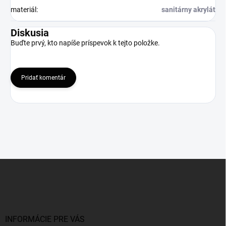
materiál
:
sanitárny akrylát
Diskusia
Buďte prvý, kto napíše príspevok k tejto položke.
Pridať komentár
Z
á
p
ä
t
i
INFORMÁCIE PRE VÁS