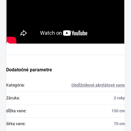
Dodatočné parametre
Kategória
:
Obdĺžnikové akrylátové vane
Záruka
:
2 roky
dĺžka vane
:
150 cm
šírka vane
:
70 cm