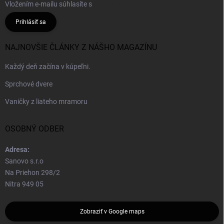
Vložením e-mailu súhlasíte s
podmienkami ochrany osobných údajov
Prihlásiť sa
NAJNOVŠIE ČLÁNKY Z NÁŠHO MAGAZÍNU
Každý deň začína v kúpeľni.
Sprchové dvere
Vaničky z liateho mramoru
OSOBNÝ ODBER
Adresa:
Sanovo s.r.o
Na Priehon 298/2
Nitra 949 05
Zobraziť v Google maps