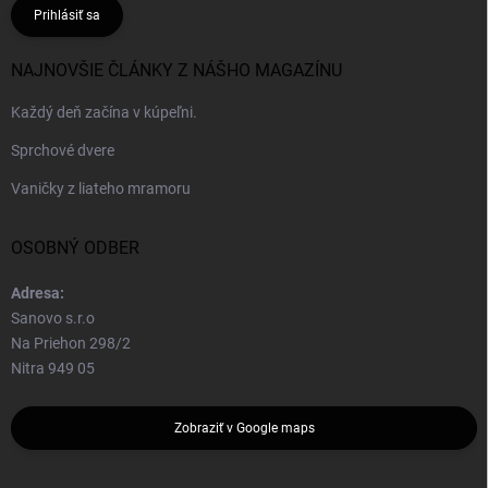
Prihlásiť sa
NAJNOVŠIE ČLÁNKY Z NÁŠHO MAGAZÍNU
Každý deň začína v kúpeľni.
Sprchové dvere
Vaničky z liateho mramoru
OSOBNÝ ODBER
Adresa:
Sanovo s.r.o
Na Priehon 298/2
Nitra 949 05
Zobraziť v Google maps