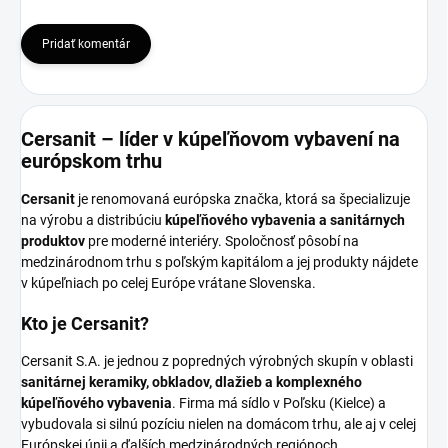
Pridať komentár
Cersanit – líder v kúpeľňovom vybavení na
európskom trhu
Cersanit
je renomovaná európska značka, ktorá sa špecializuje
na výrobu a distribúciu
kúpeľňového vybavenia a sanitárnych
produktov
pre moderné interiéry. Spoločnosť pôsobí na
medzinárodnom trhu s poľským kapitálom a jej produkty nájdete
v kúpeľniach po celej Európe vrátane Slovenska.
Kto je Cersanit?
Cersanit S.A. je jednou z popredných výrobných skupín v oblasti
sanitárnej keramiky, obkladov, dlažieb a komplexného
kúpeľňového vybavenia
. Firma má sídlo v Poľsku (Kielce) a
vybudovala si silnú pozíciu nielen na domácom trhu, ale aj v celej
Európskej únii a ďalších medzinárodných regiónoch.