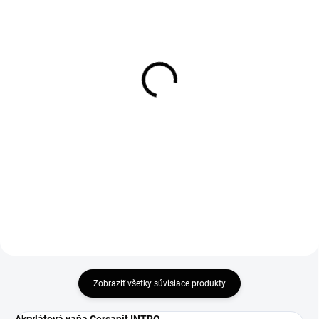
DOBA VÝROBY 7-14 PRACOVNÝCH
DOBA VÝROBY 7-14 PRACOVNÝCH
DNÍ
DNÍ
Predný panel k vani
Bočný panel k vani Virgo,
Virgo, Zen, Intro
Zen, Intro (S401-047)
149,60 €
97,75 €
121,63 € bez DPH
79,47 € bez DPH
Do košíka
Do košíka
Zobraziť všetky súvisiace produkty