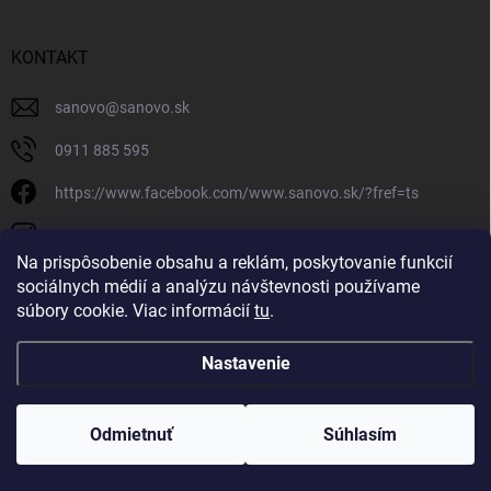
KONTAKT
sanovo
@
sanovo.sk
0911 885 595
https://www.facebook.com/www.sanovo.sk/?fref=ts
sanovo.sk
Na prispôsobenie obsahu a reklám, poskytovanie funkcií
sociálnych médií a analýzu návštevnosti používame
súbory cookie. Viac informácií
tu
.
Nastavenie
Copyright 2026
Sanovo.sk
. Všetky práva vyhradené.
|
Upraviť nastavenie
cookies
Odmietnuť
Súhlasím
Vytvoril Shoptet