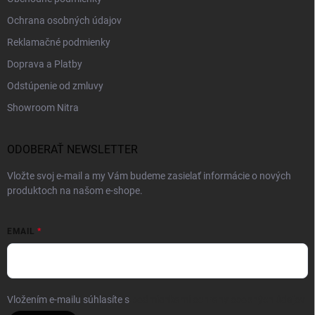
Ochrana osobných údajov
Reklamačné podmienky
Doprava a Platby
Odstúpenie od zmluvy
Showroom Nitra
ODOBERAŤ NEWSLETTER
Vložte svoj e-mail a my Vám budeme zasielať informácie o nových
produktoch na našom e-shope.
EMAIL
Vložením e-mailu súhlasíte s
podmienkami ochrany osobných údajov