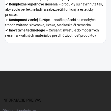
✔
Komplexné kúpeľňové riešenia
– produkty sú navrhnuté tak,
aby spolu perfektne ladili a zabezpečili funkčný a estetický
priestor.
✔
Dostupnosť v celej Európe
– značka pôsobí na mnohých
trhoch vrátane Slovenska, Česka, Maďarska či Nemecka.
✔
Inovatívne technológie
– Cersanit investuje do moderných
riešení a kvalitných materiálov pre dlhú životnosť produktov
Z
á
p
ä
t
i
INFORMÁCIE PRE VÁS
e
Obchodné podmienky