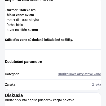
Akrylátová vaňa Cersanit INTRO
- rozmer: 150x75 cm
- hĺbka vane: 42 cm
- materiál: 100% akrylát
- farba: biela
- otvor na sifón
50 mm
Súčasťou vane sú dodané inštalačné nožičky.
Dodatočné parametre
Kategória
:
Obdĺžnikové akrylátové vane
Záruka
:
2 roky
Diskusia
Buďte prvý, kto napíše príspevok k tejto položke.