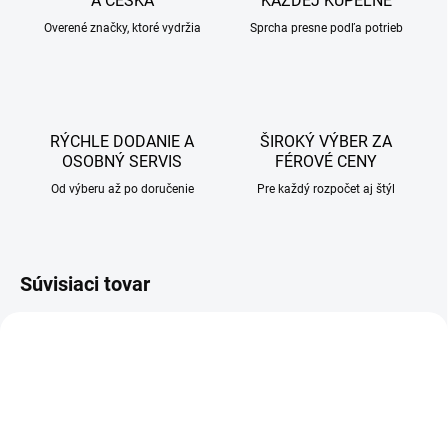
A ČESKA
KAŽDEJ KÚPEĽNE
Overené značky, ktoré vydržia
Sprcha presne podľa potrieb
RÝCHLE DODANIE A
ŠIROKÝ VÝBER ZA
OSOBNÝ SERVIS
FÉROVÉ CENY
Od výberu až po doručenie
Pre každý rozpočet aj štýl
Súvisiaci tovar
AKCIA
AKCIA