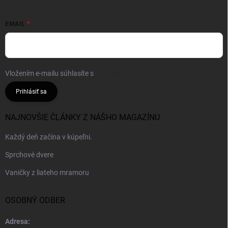
EMAIL
Vložením e-mailu súhlasíte s
podmienkami ochrany osobných údajov
Prihlásiť sa
NAJNOVŠIE ČLÁNKY Z NÁŠHO MAGAZÍNU
Každý deň začína v kúpeľni.
Sprchové dvere
Vaničky z liateho mramoru
OSOBNÝ ODBER
Adresa: