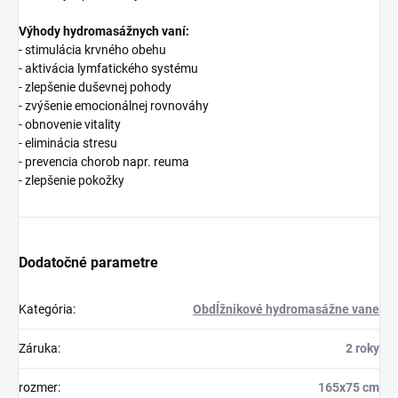
Výhody hydromasážnych vaní:
- stimulácia krvného obehu
- aktivácia lymfatického systému
- zlepšenie duševnej pohody
- zvýšenie emocionálnej rovnováhy
- obnovenie vitality
- eliminácia stresu
- prevencia chorob napr. reuma
- zlepšenie pokožky
Dodatočné parametre
Kategória
:
Obdĺžnikové hydromasážne vane
Záruka
:
2 roky
rozmer
:
165x75 cm