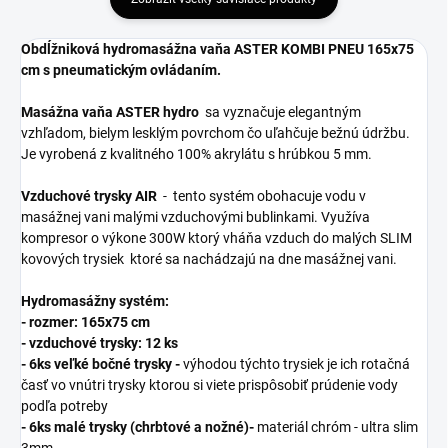
Obdĺžniková
hydromasážna vaňa ASTER KOMBI PNEU 165x75
cm s pneumatickým ovládaním.
Masážna vaňa ASTER hydro
sa vyznačuje elegantným
vzhľadom, bielym lesklým povrchom čo uľahčuje bežnú údržbu.
Je vyrobená z kvalitného 100% akrylátu s hrúbkou 5 mm.
Vzduchové trysky AIR
- tento systém obohacuje vodu v
masážnej vani malými vzduchovými bublinkami. Využíva
kompresor o výkone 300W ktorý vháňa vzduch do malých SLIM
kovových trysiek ktoré sa nachádzajú na dne masážnej vani.
Hydromasážny systém:
- rozmer: 165x75 cm
- vzduchové trysky: 12 ks
- 6ks veľké bočné trysky -
výhodou týchto trysiek je ich rotačná
časť vo vnútri trysky ktorou si viete prispôsobiť prúdenie vody
podľa potreby
- 6ks malé trysky (chrbtové a nožné)-
materiál chróm - ultra slim