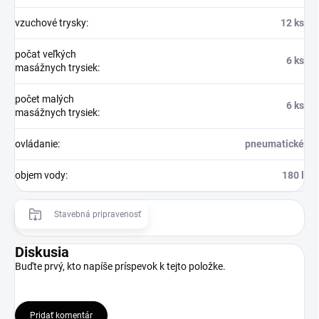
vzuchové trysky
:
12 ks
počat veľkých
6 ks
masážnych trysiek
:
počet malých
6 ks
masážnych trysiek
:
ovládanie
:
pneumatické
objem vody
:
180 l
Stavebná pripravenosť
Diskusia
Buďte prvý, kto napíše príspevok k tejto položke.
Pridať komentár