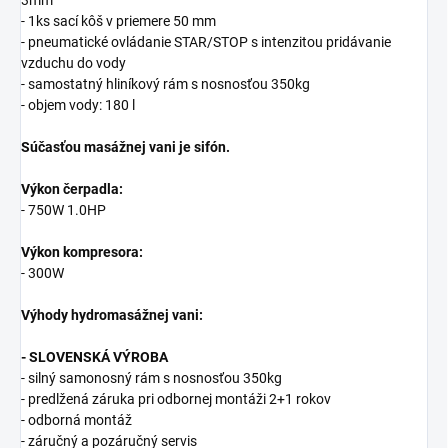
3mm
- 1ks sací kôš v priemere 50 mm
- pneumatické ovládanie STAR/STOP s intenzitou pridávanie
vzduchu do vody
- samostatný hliníkový rám s nosnosťou 350kg
- objem vody: 180 l
Súčasťou masážnej vani je sifón.
Výkon čerpadla:
- 750W 1.0HP
Výkon kompresora:
- 300W
Výhody hydromasážnej vani:
- SLOVENSKÁ VÝROBA
- silný samonosný rám s nosnosťou 350kg
- predlžená záruka pri odbornej montáži 2+1 rokov
- odborná montáž
- záručný a pozáručný servis