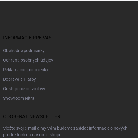
Z
á
p
ä
t
i
INFORMÁCIE PRE VÁS
e
Obchodné podmienky
Ochrana osobných údajov
Reklamačné podmienky
Doprava a Platby
Odstúpenie od zmluvy
Showroom Nitra
ODOBERAŤ NEWSLETTER
Vložte svoj e-mail a my Vám budeme zasielať informácie o nových
produktoch na našom e-shope.