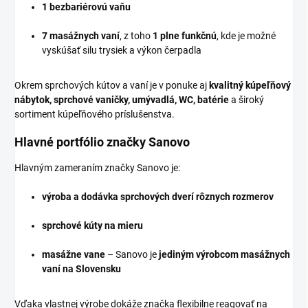
1 bezbariérovú vaňu
7 masážnych vaní
, z toho
1 plne funkčnú
, kde je možné
vyskúšať silu trysiek a výkon čerpadla
Okrem sprchových kútov a vaní je v ponuke aj
kvalitný kúpeľňový
nábytok, sprchové vaničky, umývadlá, WC, batérie
a široký
sortiment kúpeľňového príslušenstva.
Hlavné portfólio značky Sanovo
Hlavným zameraním značky Sanovo je:
výroba a dodávka sprchových dverí rôznych rozmerov
sprchové kúty na mieru
masážne vane
– Sanovo je
jediným výrobcom masážnych
vaní na Slovensku
Vďaka vlastnej výrobe dokáže značka flexibilne reagovať na