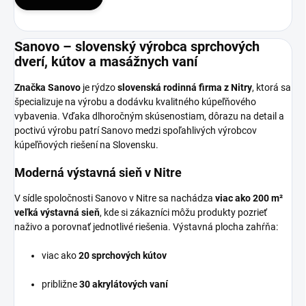
Sanovo – slovenský výrobca sprchových
dverí, kútov a masážnych vaní
Značka Sanovo
je rýdzo
slovenská rodinná firma z Nitry
, ktorá sa
špecializuje na výrobu a dodávku kvalitného kúpeľňového
vybavenia. Vďaka dlhoročným skúsenostiam, dôrazu na detail a
poctivú výrobu patrí Sanovo medzi spoľahlivých výrobcov
kúpeľňových riešení na Slovensku.
Moderná výstavná sieň v Nitre
V sídle spoločnosti Sanovo v Nitre sa nachádza
viac ako 200 m²
veľká výstavná sieň
, kde si zákazníci môžu produkty pozrieť
naživo a porovnať jednotlivé riešenia. Výstavná plocha zahŕňa:
viac ako
20 sprchových kútov
približne
30 akrylátových vaní