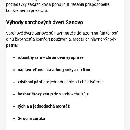
požiadavky zákazníkov a ponúknuť riešenia prispôsobené
konkrétnemu priestoru.
Výhody sprchových dverí Sanovo
Sprchové dvere Sanovo sú navrhnuté s dôrazom na funkčnosť,
dlhú životnosť a komfort používania. Medzi ich hlavné výhody
patria:
robustný rám v chrómovanej úprave
nastaviteľnosť stavebnej šírky až o 5 cm
zdvíhací pánt
pre jednoduchšie a tiché otváranie
bezbariérový vstup
do sprchového kúta
rýchla a jednoduchá montáž
5-ročná záruka