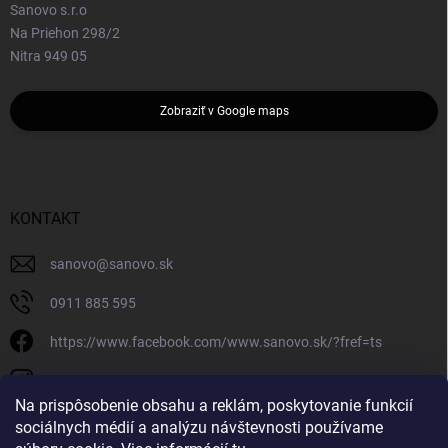
Sanovo s.r.o
Na Priehon 298/2
Nitra 949 05
Zobraziť v Google maps
KONTAKT
sanovo
@
sanovo.sk
0911 885 595
https://www.facebook.com/www.sanovo.sk/?fref=ts
sanovo.sk
Na prispôsobenie obsahu a reklám, poskytovanie funkcií
sociálnych médií a analýzu návštevnosti používame