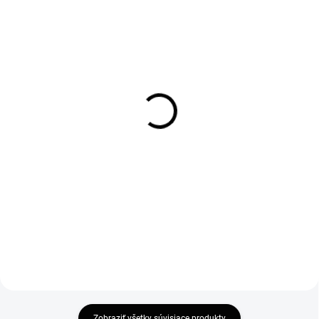
DOBA DODANIE OD 7-14
SKLADOM
PRACOVNÝCH DNÍ
Čerpadlo do
Odborná montáž
hydromasážnej vani
hydromasážnej vani
900W (WM120)
280 €
291 €
227,64 € bez DPH
236,59 € bez DPH
Do košíka
Do košíka
Zobraziť všetky súvisiace produkty