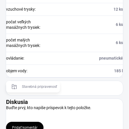
vzuchové trysky
:
12 ks
počat veľkých
6 ks
masážnych trysiek
:
počet malých
6 ks
masážnych trysiek
:
ovládanie
:
pneumatické
objem vody
:
185 l
Stavebná pripravenosť
Diskusia
Buďte prvý, kto napíše príspevok k tejto položke.
Pridať komentár