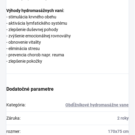
Výhody hydromasážnych vaní:
- stimulácia krvného obehu
- aktivácia lymfatického systému
- zlepšenie duševnej pohody
- zvýšenie emocionálnej rovnováhy
- obnovenie vitality
- eliminácia stresu
- prevencia chorob napr. reuma
- zlepšenie pokožky
Dodatočné parametre
Kategória
:
Obdĺžnikové hydromasážne vane
Záruka
:
2 roky
rozmer
:
170x75 cm