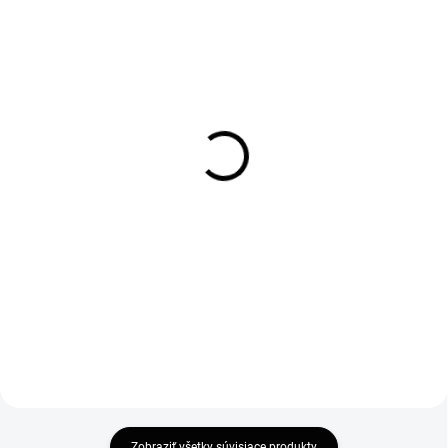
DOBA DODANIE OD 7-14
SKLADOM
PRACOVNÝCH DNÍ
Čerpadlo do
Odborná montáž
hydromasážnej vani
hydromasážnej vani
900W (WM120)
280 €
291 €
227,64 € bez DPH
236,59 € bez DPH
Do košíka
Do košíka
Zobraziť všetky súvisiace produkty