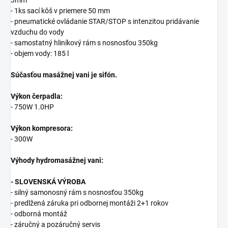
3mm
- 1ks sací kôš v priemere 50 mm
- pneumatické ovládanie STAR/STOP s intenzitou pridávanie
vzduchu do vody
- samostatný hliníkový rám s nosnosťou 350kg
- objem vody: 185 l
Súčasťou masážnej vani je sifón.
Výkon čerpadla:
- 750W 1.0HP
Výkon kompresora:
- 300W
Výhody hydromasážnej vani:
- SLOVENSKÁ VÝROBA
- silný samonosný rám s nosnosťou 350kg
- predlžená záruka pri odbornej montáži 2+1 rokov
- odborná montáž
- záručný a pozáručný servis