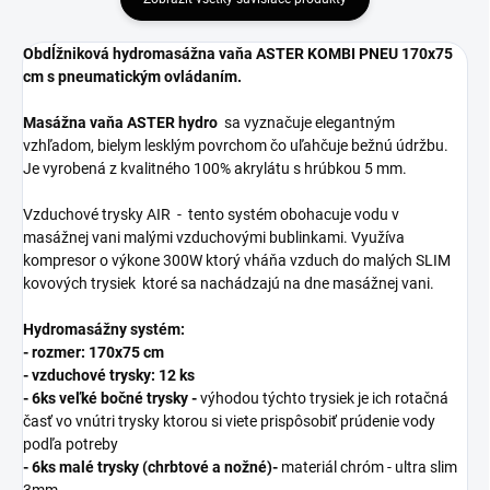
Obdĺžniková
hydromasážna vaňa ASTER KOMBI PNEU 170x75
cm s pneumatickým ovládaním.
Masážna vaňa ASTER hydro
sa vyznačuje elegantným
vzhľadom, bielym lesklým povrchom čo uľahčuje bežnú údržbu.
Je vyrobená z kvalitného 100% akrylátu s hrúbkou 5 mm.
Vzduchové trysky AIR - tento systém obohacuje vodu v
masážnej vani malými vzduchovými bublinkami. Využíva
kompresor o výkone 300W ktorý vháňa vzduch do malých SLIM
kovových trysiek ktoré sa nachádzajú na dne masážnej vani.
Hydromasážny systém:
- rozmer: 170x75 cm
- vzduchové trysky: 12 ks
- 6ks veľké bočné trysky -
výhodou týchto trysiek je ich rotačná
časť vo vnútri trysky ktorou si viete prispôsobiť prúdenie vody
podľa potreby
- 6ks malé trysky (chrbtové a nožné)-
materiál chróm - ultra slim