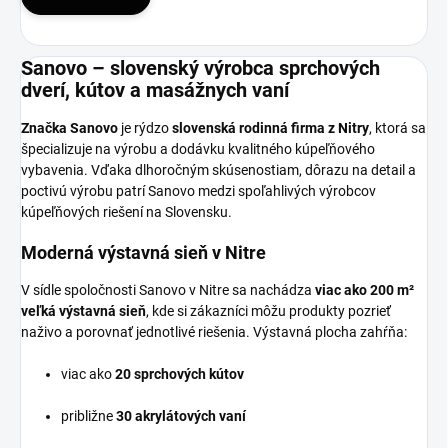
Sanovo – slovenský výrobca sprchových
dverí, kútov a masážnych vaní
Značka Sanovo
je rýdzo
slovenská rodinná firma z Nitry
, ktorá sa
špecializuje na výrobu a dodávku kvalitného kúpeľňového
vybavenia. Vďaka dlhoročným skúsenostiam, dôrazu na detail a
poctivú výrobu patrí Sanovo medzi spoľahlivých výrobcov
kúpeľňových riešení na Slovensku.
Moderná výstavná sieň v Nitre
V sídle spoločnosti Sanovo v Nitre sa nachádza
viac ako 200 m²
veľká výstavná sieň
, kde si zákazníci môžu produkty pozrieť
naživo a porovnať jednotlivé riešenia. Výstavná plocha zahŕňa:
viac ako
20 sprchových kútov
približne
30 akrylátových vaní