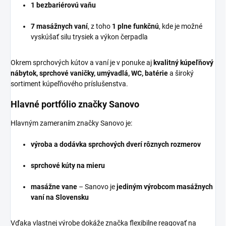
1 bezbariérovú vaňu
7 masážnych vaní
, z toho
1 plne funkčnú
, kde je možné
vyskúšať silu trysiek a výkon čerpadla
Okrem sprchových kútov a vaní je v ponuke aj
kvalitný kúpeľňový
nábytok, sprchové vaničky, umývadlá, WC, batérie
a široký
sortiment kúpeľňového príslušenstva.
Hlavné portfólio značky Sanovo
Hlavným zameraním značky Sanovo je:
výroba a dodávka sprchových dverí rôznych rozmerov
sprchové kúty na mieru
masážne vane
– Sanovo je
jediným výrobcom masážnych
vaní na Slovensku
Vďaka vlastnej výrobe dokáže značka flexibilne reagovať na