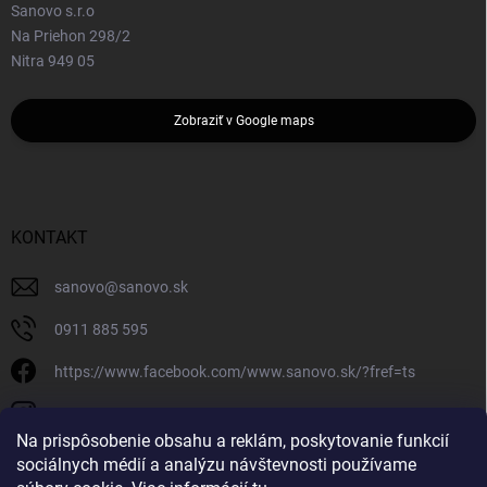
Sanovo s.r.o
Na Priehon 298/2
Nitra 949 05
Zobraziť v Google maps
KONTAKT
sanovo
@
sanovo.sk
0911 885 595
https://www.facebook.com/www.sanovo.sk/?fref=ts
sanovo.sk
Na prispôsobenie obsahu a reklám, poskytovanie funkcií
sociálnych médií a analýzu návštevnosti používame