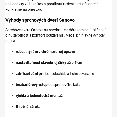
požiadavky zákazníkov a ponúknuť riešenia prispôsobené
konkrétnemu priestoru.
Výhody sprchových dverí Sanovo
Sprchové dvere Sanovo sú navrhnuté s dôrazom na funkčnosť,
dlhú životnosť a komfort používania. Medzi ich hlavné výhody
patria:
robustný rám v chrómovanej úprave
nastaviteľnosť stavebnej šírky až o 5 cm
zdvíhací pánt
pre jednoduchšie a tiché otváranie
bezbariérový vstup
do sprchového kúta
rýchla a jednoduchá montáž
5-ročná záruka