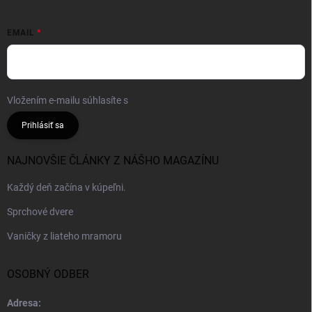
EMAIL
Vložením e-mailu súhlasíte s
podmienkami ochrany osobných údajov
Prihlásiť sa
NAJNOVŠIE ČLÁNKY Z NÁŠHO MAGAZÍNU
Každý deň začína v kúpeľni.
Sprchové dvere
Vaničky z liateho mramoru
OSOBNÝ ODBER
Adresa: