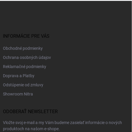
Z
á
p
ä
t
i
INFORMÁCIE PRE VÁS
e
Obchodné podmienky
Ochrana osobných údajov
Reklamačné podmienky
Doprava a Platby
Odstúpenie od zmluvy
Showroom Nitra
ODOBERAŤ NEWSLETTER
Vložte svoj e-mail a my Vám budeme zasielať informácie o nových
produktoch na našom e-shope.