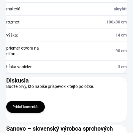
materiál
:
akrylát
rozmer
:
100x80 cm
výška
:
14 cm
priemer otvoru na
90 cm
sifón
:
hĺbka vaničky
:
3 cm
Diskusia
Buďte prvý, kto napíše príspevok k tejto položke.
Pridať komentár
Sanovo – slovenský výrobca sprchových