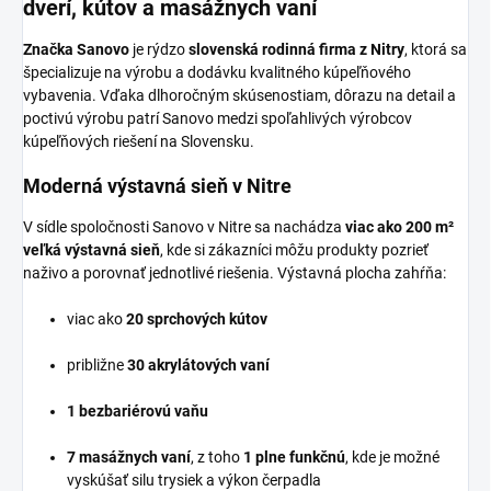
dverí, kútov a masážnych vaní
Značka Sanovo
je rýdzo
slovenská rodinná firma z Nitry
, ktorá sa
špecializuje na výrobu a dodávku kvalitného kúpeľňového
vybavenia. Vďaka dlhoročným skúsenostiam, dôrazu na detail a
poctivú výrobu patrí Sanovo medzi spoľahlivých výrobcov
kúpeľňových riešení na Slovensku.
Moderná výstavná sieň v Nitre
V sídle spoločnosti Sanovo v Nitre sa nachádza
viac ako 200 m²
veľká výstavná sieň
, kde si zákazníci môžu produkty pozrieť
naživo a porovnať jednotlivé riešenia. Výstavná plocha zahŕňa:
viac ako
20 sprchových kútov
približne
30 akrylátových vaní
1 bezbariérovú vaňu
7 masážnych vaní
, z toho
1 plne funkčnú
, kde je možné
vyskúšať silu trysiek a výkon čerpadla