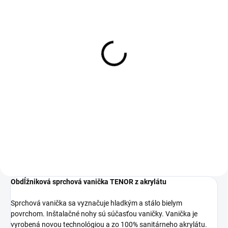
SKLADOM
SKLADOM
Sifón na sprchovú
Krycia lišta na sprchovú
vaničku nízky 90 mm
vaničku s príslušenstvom
22 €
17 €
17,89 € bez DPH
13,82 € bez DPH
Do košíka
Do košíka
Obdĺžniková sprchová vanička TENOR z akrylátu
Sprchová vanička sa vyznačuje hladkým a stálo bielym
povrchom. Inštalačné nohy sú súčasťou vaničky. Vanička je
vyrobená novou technológiou a zo 100% sanitárneho akrylátu.