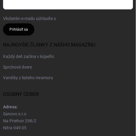
Vložením e-mailu súhlasíte s
podmienkami ochrany osobných údajov
Prihlásiť sa
NAJNOVŠIE ČLÁNKY Z NÁŠHO MAGAZÍNU
Každý deň začína v kúpeľni.
Sprchové dvere
Vaničky z liateho mramoru
OSOBNÝ ODBER
Adresa:
Sanovo s.r.o
Na Priehon 298/2
Nitra 949 05