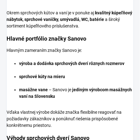
Okrem sprchových kútov a vaní je v ponuke aj
kvalitný kúpeľňový
nábytok, sprchové vaničky, umývadlá, WC, batérie
a široký
sortiment kúpeľňového príslušenstva.
Hlavné portfólio značky Sanovo
Hlavným zameraním značky Sanovo je:
výroba a dodávka sprchových dverí rôznych rozmerov
sprchové kúty na mieru
masážne vane
– Sanovo je
jediným výrobcom masážnych
vaní na Slovensku
Vďaka vlastnej výrobe dokáže značka flexibilne reagovať na
požiadavky zákazníkov a ponúknuť riešenia prispôsobené
konkrétnemu priestoru.
Výhody sprchových dverí Sanovo