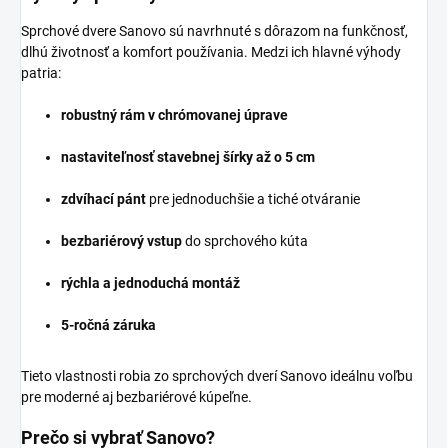
Sprchové dvere Sanovo sú navrhnuté s dôrazom na funkčnosť,
dlhú životnosť a komfort používania. Medzi ich hlavné výhody
patria:
robustný rám v chrómovanej úprave
nastaviteľnosť stavebnej šírky až o 5 cm
zdvíhací pánt
pre jednoduchšie a tiché otváranie
bezbariérový vstup
do sprchového kúta
rýchla a jednoduchá montáž
5-ročná záruka
Tieto vlastnosti robia zo sprchových dverí Sanovo ideálnu voľbu
pre moderné aj bezbariérové kúpeľne.
Prečo si vybrať Sanovo?