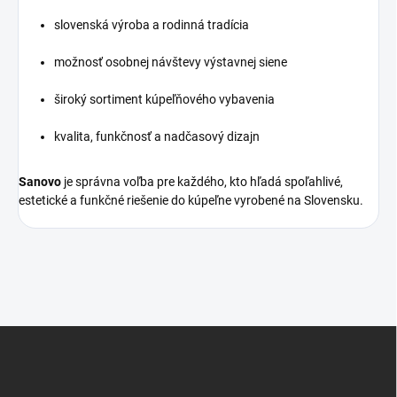
slovenská výroba a rodinná tradícia
možnosť osobnej návštevy výstavnej siene
široký sortiment kúpeľňového vybavenia
kvalita, funkčnosť a nadčasový dizajn
Sanovo
je správna voľba pre každého, kto hľadá spoľahlivé,
estetické a funkčné riešenie do kúpeľne vyrobené na Slovensku.
Z
á
p
ä