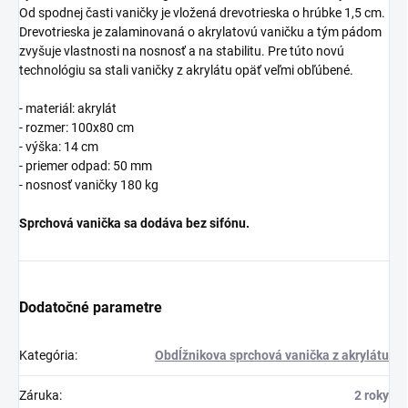
Od spodnej časti vaničky je vložená drevotrieska o hrúbke 1,5 cm.
Drevotrieska je zalaminovaná o akrylatovú vaničku a tým pádom
zvyšuje vlastnosti na nosnosť a na stabilitu. Pre túto novú
technológiu sa stali vaničky z akrylátu opäť veľmi obľúbené.
- materiál: akrylát
- rozmer: 100x80 cm
- výška: 14 cm
- priemer odpad: 50 mm
- nosnosť vaničky 180 kg
Sprchová vanička sa dodáva bez sifónu.
Dodatočné parametre
Kategória
:
Obdĺžnikova sprchová vanička z akrylátu
Záruka
:
2 roky