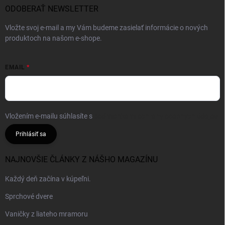
ODOBERAŤ NEWSLETTER
Vložte svoj e-mail a my Vám budeme zasielať informácie o nových
produktoch na našom e-shope.
EMAIL
Vložením e-mailu súhlasíte s
podmienkami ochrany osobných údajov
Prihlásiť sa
NAJNOVŠIE ČLÁNKY Z NÁŠHO MAGAZÍNU
Každý deň začína v kúpeľni.
Sprchové dvere
Vaničky z liateho mramoru