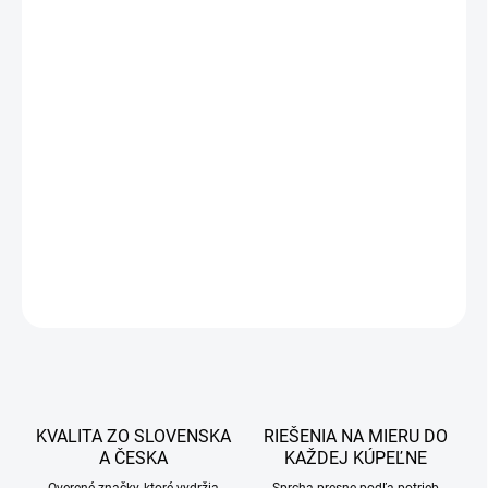
362 €
294,31 € bez DPH
Jednotková
DOBA DODANIE OD 7-14 PRACOVNÝCH DNÍ
cena:
−
+
Pridať do košíka
DETAILNÉ INFORMÁCIE
OPÝTAŤ SA
STRÁŽIŤ
KVALITA ZO SLOVENSKA
RIEŠENIA NA MIERU DO
A ČESKA
KAŽDEJ KÚPEĽNE