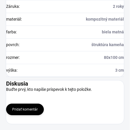
Záruka
:
2 roky
materiál
:
kompozitný materiál
farba
:
biela matná
povrch
:
štruktúra kameňa
rozmer
:
80x100 cm
výška
:
3 cm
Diskusia
Buďte prvý, kto napíše príspevok k tejto položke.
Pridať komentár