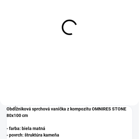
SKLADOM
SKLADOM
Alca - vaničkový sifón
Alca - vaničkový sifón
nízky 90 mm A491Black
nízky 90 mm A491CR -
- čierna
chróm
33 €
29 €
26,83 € bez DPH
23,58 € bez DPH
Do košíka
Do košíka
Obdĺžniková sprchová vanička z kompozitu OMNIRES STONE
80x100 cm
- farba: biela matná
- povrch: štruktúra kameňa