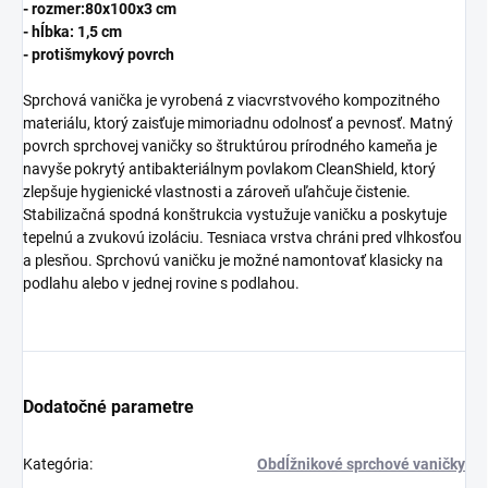
- rozmer:80x100x3 cm
- hĺbka: 1,5 cm
- protišmykový povrch
Sprchová vanička je vyrobená z viacvrstvového kompozitného
materiálu, ktorý zaisťuje mimoriadnu odolnosť a pevnosť. Matný
povrch sprchovej vaničky so štruktúrou prírodného kameňa je
navyše pokrytý antibakteriálnym povlakom CleanShield, ktorý
zlepšuje hygienické vlastnosti a zároveň uľahčuje čistenie.
Stabilizačná spodná konštrukcia vystužuje vaničku a poskytuje
tepelnú a zvukovú izoláciu. Tesniaca vrstva chráni pred vlhkosťou
a plesňou. Sprchovú vaničku je možné namontovať klasicky na
podlahu alebo v jednej rovine s podlahou.
Dodatočné parametre
Kategória
:
Obdĺžnikové sprchové vaničky