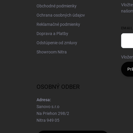
i
Vložte
Obchodné podmienky
e
našom
Ochrana osobných údajov
Reklamačné podmienky
EMAIL
Doprava a Platby
Odstúpenie od zmluvy
Showroom Nitra
Vložen
Pri
OSOBNÝ ODBER
Adresa:
Sanovo s.r.o
Na Priehon 298/2
Nitra 949 05