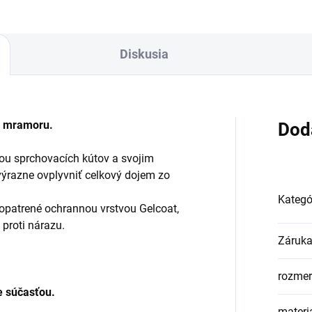
Diskusia
o mramoru.
Dod
ou sprchovacích kútov a svojim
ýrazne ovplyvniť celkový dojem zo
Kategó
opatrené ochrannou vrstvou Gelcoat,
 proti nárazu.
Záruk
rozmer
e súčasťou.
materi