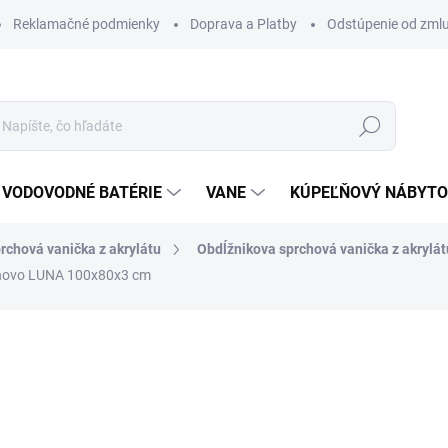
Reklamačné podmienky
Doprava a Platby
Odstúpenie od zml
Hľadať
VODOVODNÉ BATÉRIE
VANE
KÚPEĽŇOVÝ NÁBYT
rchová vanička z akrylátu
Obdĺžnikova sprchová vanička z akrylát
anovo LUNA 100x80x3 cm
otenia
ZNAČKA:
SANOVO
223 €
178,40 €