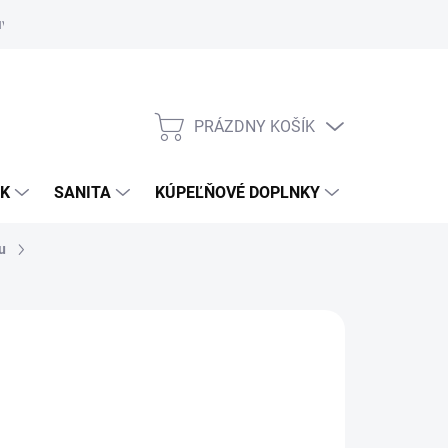
uvy
Showroom Nitra
PRÁZDNY KOŠÍK
NÁKUPNÝ
KOŠÍK
OK
SANITA
KÚPEĽŇOVÉ DOPLNKY
u