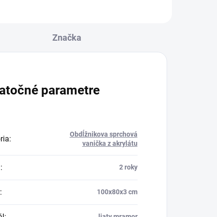
Značka
atočné parametre
Obdĺžnikova sprchová
ria
:
vanička z akrylátu
a
:
2 roky
:
100x80x3 cm
ál
:
liaty mramor