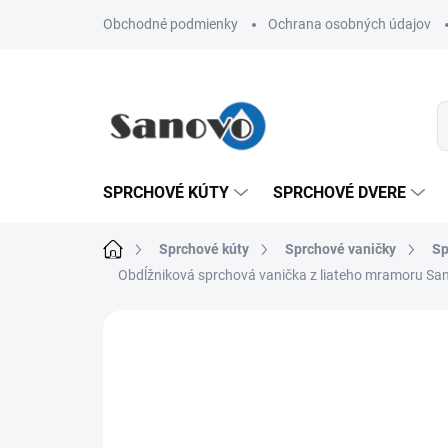
Prejsť
Obchodné podmienky
Ochrana osobných údajov
na
obsah
SPRCHOVÉ KÚTY
SPRCHOVÉ DVERE
Domov
Sprchové kúty
Sprchové vaničky
Sp
Obdĺžniková sprchová vanička z liateho mramoru S
Neohodnotené
Podrobnosti hodn
AKCIA