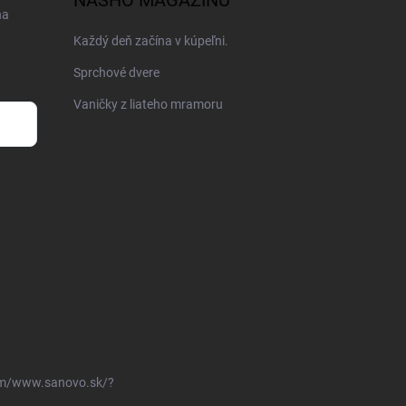
NÁŠHO MAGAZÍNU
na
Každý deň začína v kúpeľni.
Sprchové dvere
Vaničky z liateho mramoru
om/www.sanovo.sk/?