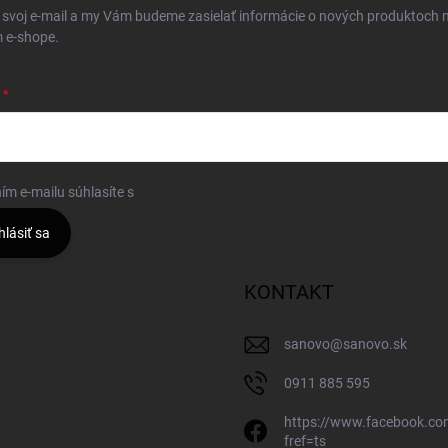
 svoj e-mail a my Vám budeme zasielať informácie o nových produktoch 
 e-shope.
ím e-mailu súhlasíte s
podmienkami ochrany osobných údajov
hlásiť sa
KONTAKT
sanovo
@
sanovo.sk
0911 885 595
https://www.facebook.c
fref=ts