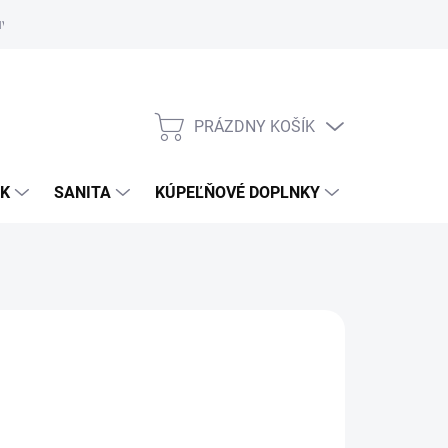
uvy
Showroom Nitra
PRÁZDNY KOŠÍK
NÁKUPNÝ
KOŠÍK
OK
SANITA
KÚPEĽŇOVÉ DOPLNKY