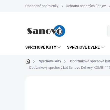
Prejsť
Obchodné podmienky
Ochrana osobných údajov
na
obsah
SPRCHOVÉ KÚTY
SPRCHOVÉ DVERE
Domov
Sprchové kúty
Obdĺžnikové sprchové kú
Obdĺžnikový sprchový kút Sanovo Delivery KOMBI 
Neohodnotené
Podrobnosti hodn
AKCIA