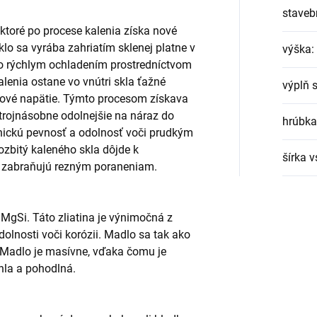
staveb
, ktoré po procese kalenia získa nové
lo sa vyrába zahriatím sklenej platne v
výška
:
eho rýchlym ochladením prostredníctvom
lenia ostane vo vnútri skla ťažné
výplň 
akové napätie. Týmto procesom získava
e trojnásobne odolnejšie na náraz do
hrúbka
ickú pevnosť a odolnosť voči prudkým
ozbitý kaleného skla dôjde k
šírka 
ré zabraňujú rezným poraneniam.
 AlMgSi. Táto zliatina je výnimočná z
odolnosti voči korózii. Madlo sa tak ako
 Madlo je masívne, vďaka čomu je
hla a pohodlná.