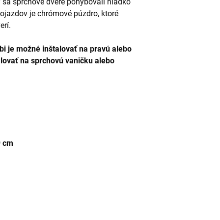
y sa sprchové dvere pohybovali hladko
ojazdov je chrómové púzdro, ktoré
erí.
i je možné inštalovať na pravú alebo
lovať na sprchovú vaničku alebo
9 cm