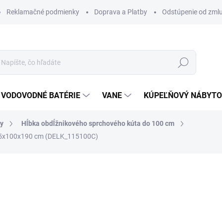
Reklamačné podmienky
Doprava a Platby
Odstúpenie od zml
Hľadať
VODOVODNÉ BATÉRIE
VANE
KÚPEĽŇOVÝ NÁBYT
ty
Hĺbka obdĺžnikového sprchového kúta do 100 cm
115x100x190 cm (DELK_115100C)
otenia
ZNAČKA:
SANOVO
615 €
492 €