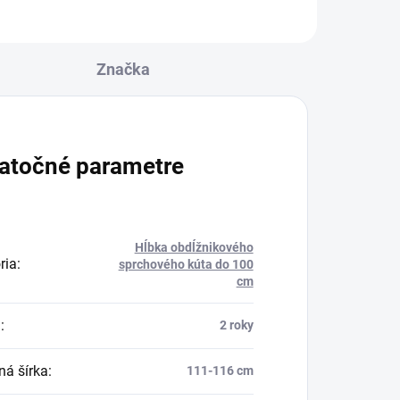
Značka
atočné parametre
Hĺbka obdĺžnikového
ria
:
sprchového kúta do 100
cm
a
:
2 roky
ná šírka
:
111-116 cm