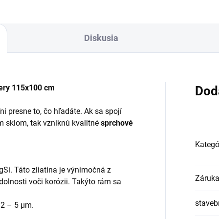
Diskusia
very 115x100 cm
Dod
i presne to, čo hľadáte. Ak sa spojí
 sklom, tak vzniknú kvalitné
sprchové
Kategó
MgSi. Táto zliatina je výnimočná z
Záruk
odolnosti voči korózii. Takýto rám sa
staveb
 2 – 5 µm.