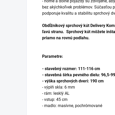
- horné a dolné pojazdy sú zdvojené, ab
bez akýchkoľvek problémov. Súčasťou p
podporuje kvalitu a stabilitu sprchový dv
Obdĺžnikový sprchový kút Delivery Komb
ľavú stranu.
Sprchový kút môžete inšta
priamo na rovnú podlahu.
Parametre:
- stavebný rozmer: 111-116 cm
- stavebná šírka pevného dielu: 96,5-9
- výška sprchových dverí: 190 cm
- výplň skla: 6 mm
- rám: lesklý AL
- vstup: 45 cm
- madlo: masívne, pochrómované