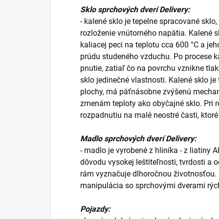
Sklo sprchových dverí Delivery:
- kalené sklo je tepelne spracované sklo
rozloženie vnútorného napätia. Kalené sk
kaliacej peci na teplotu cca 600 °C a j
prúdu studeného vzduchu. Po procese ka
pnutie, zatiaľ čo na povrchu vznikne tl
sklo jedinečné vlastnosti. Kalené sklo j
plochy, má päťnásobne zvýšenú mechan
zmenám teploty ako obyčajné sklo. Pri r
rozpadnutiu na malé neostré časti, kto
Madlo sprchových dverí Delivery:
- madlo je vyrobené z hliníka - z liatiny
dôvodu vysokej leštiteľnosti, tvrdosti a 
rám vyznačuje dlhoročnou životnosťou.
manipulácia so sprchovými dverami rýc
Pojazdy: