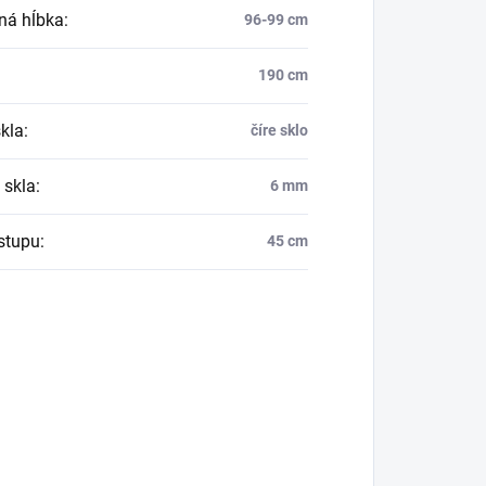
ná hĺbka
:
96-99 cm
190 cm
skla
:
číre sklo
 skla
:
6 mm
vstupu
:
45 cm