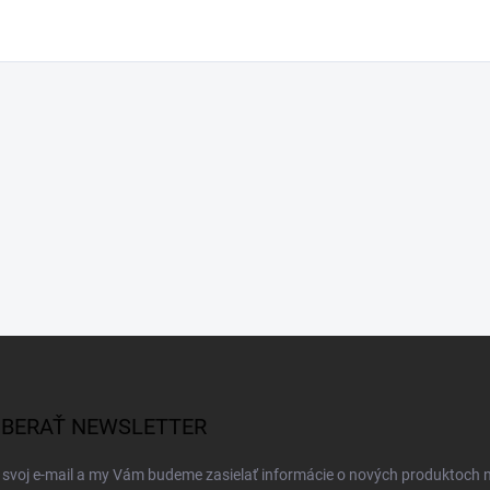
BERAŤ NEWSLETTER
 svoj e-mail a my Vám budeme zasielať informácie o nových produktoch 