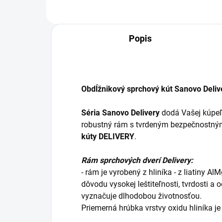
Popis
Obdĺžnikový sprchový kút Sanovo Deli
Séria Sanovo Delivery
dodá Vašej kúpeľn
robustný rám s tvrdeným bezpečnostným
kúty DELIVERY
.
Rám sprchových dverí Delivery:
- rám je vyrobený z hliníka - z liatiny Al
dôvodu vysokej leštiteľnosti, tvrdosti a 
vyznačuje dlhodobou životnosťou.
Priemerná hrúbka vrstvy oxidu hliníka je